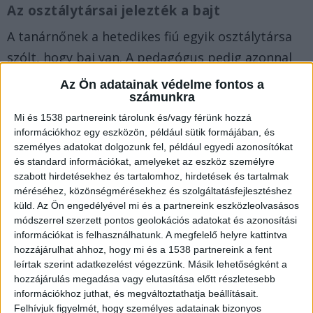
Az osztálytársai jelezték a bajt
A tanárnőnek a hetedikes fiú egyik osztálytársa
szólt, hogy baj van. A pedagógus pedig azonnal
segítséget nyújtott a 14 éves gyermeknek. Most
Az Ön adatainak védelme fontos a
számunkra
az iskola igazgatója nyilatkozott a történtekről a
Tényeknek.
A Kékvillogó.hu legfrissebb híreit ide
Mi és 1538 partnereink tárolunk és/vagy férünk hozzá
információkhoz egy eszközön, például sütik formájában, és
kattintva éred el!
személyes adatokat dolgozunk fel, például egyedi azonosítókat
és standard információkat, amelyeket az eszköz személyre
szabott hirdetésekhez és tartalomhoz, hirdetések és tartalmak
méréséhez, közönségmérésekhez és szolgáltatásfejlesztéshez
küld.
Az Ön engedélyével mi és a partnereink eszközleolvasásos
módszerrel szerzett pontos geolokációs adatokat és azonosítási
információkat is felhasználhatunk. A megfelelő helyre kattintva
hozzájárulhat ahhoz, hogy mi és a 1538 partnereink a fent
leírtak szerint adatkezelést végezzünk. Másik lehetőségként a
hozzájárulás megadása vagy elutasítása előtt részletesebb
információkhoz juthat, és megváltoztathatja beállításait.
Felhívjuk figyelmét, hogy személyes adatainak bizonyos