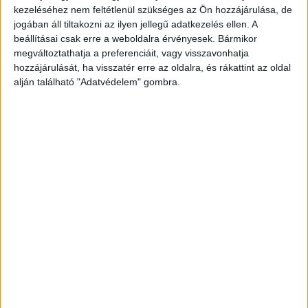
kezeléséhez nem feltétlenül szükséges az Ön hozzájárulása, de
jogában áll tiltakozni az ilyen jellegű adatkezelés ellen. A
beállításai csak erre a weboldalra érvényesek. Bármikor
megváltoztathatja a preferenciáit, vagy visszavonhatja
hozzájárulását, ha visszatér erre az oldalra, és rákattint az oldal
alján található "Adatvédelem" gombra.
Mindenki az osztályba rohant
„Siettünk a hetedik osztályba, ahol már a
tanárnő ott volt a gyerek mellett, stabil
oldalfekvésbe helyezte. Közben az iskolatitkár
hívta a mentőszolgálatot” – nyilatkozta Tóth
Teréz.
Újraélesztette a tanár