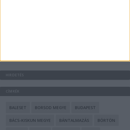
Energiát függetlenül: szigetüzemű megoldások
A csőbúvár szivattyúk: mit kell tudni róluk?
Mit tudnak a keleti e-bike-ok?
HIRDETÉS
CÍMKÉK
BALESET
BORSOD MEGYE
BUDAPEST
BÁCS-KISKUN MEGYE
BÁNTALMAZÁS
BÖRTÖN