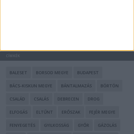
Mit tudnak a keleti e-bike-ok?
HIRDETÉS
CÍMKÉK
BALESET
BORSOD MEGYE
BUDAPEST
BÁCS-KISKUN MEGYE
BÁNTALMAZÁS
BÖRTÖN
CSALÁD
CSALÁS
DEBRECEN
DROG
ELFOGÁS
ELTŰNT
ERŐSZAK
FEJÉR MEGYE
FENYEGETÉS
GYILKOSSÁG
GYŐR
GÁZOLÁS