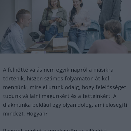
A felnőtté válás nem egyik napról a másikra
történik, hiszen számos folyamaton át kell
mennünk, mire eljutunk odáig, hogy felelősséget
tudunk vállalni magunkért és a tetteinkért. A
diákmunka például egy olyan dolog, ami elősegíti
mindezt. Hogyan?
Bevezet minket a munkaerőpiac világába,