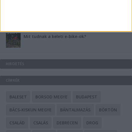
A csőbúvár szivattyúk: mit kell tudni róluk?
Mit tudnak a keleti e-bike-ok?
HIRDETÉS
CÍMKÉK
BALESET
BORSOD MEGYE
BUDAPEST
BÁCS-KISKUN MEGYE
BÁNTALMAZÁS
BÖRTÖN
CSALÁD
CSALÁS
DEBRECEN
DROG