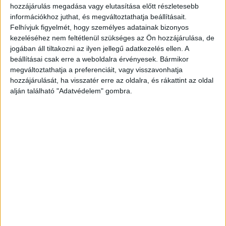
hozzájárulás megadása vagy elutasítása előtt részletesebb
információkhoz juthat, és megváltoztathatja beállításait.
Felhívjuk figyelmét, hogy személyes adatainak bizonyos
kezeléséhez nem feltétlenül szükséges az Ön hozzájárulása, de
jogában áll tiltakozni az ilyen jellegű adatkezelés ellen. A
beállításai csak erre a weboldalra érvényesek. Bármikor
megváltoztathatja a preferenciáit, vagy visszavonhatja
hozzájárulását, ha visszatér erre az oldalra, és rákattint az oldal
alján található "Adatvédelem" gombra.
Rengeteg fotó volt a mobilján
A nyomozó hatóság 2022. június 13-án lefoglalta
a férfi mobiltelefonját, amelyen 187 db olyan
felvétel talált, melyen gyerekek találhatók,
jellemzően ruha nélkül. A férfi által tartott,
valamint továbbított felvételeken tizenkettedik
életévét be nem töltött személyek is szerepeltek.