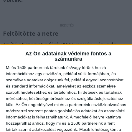
voltak.
Feltöltötte a netre
Az ítélet szerint a férfi 2022. január 5-én 7 db,
gyermekekről készült, ruhátlan fotót töltött fel
Az Ön adatainak védelme fontos a
számunkra
egy közösségi médiás alkalmazásra. Ezzel pedig
Mi és 1538 partnereink tárolunk és/vagy férünk hozzá
lehetővé tette, hogy a helytelen felvételeket az
információkhoz egy eszközön, például sütik formájában, és
ismerősei is megtekinthessék.
A Kékvillogo.hu
személyes adatokat dolgozunk fel, például egyedi azonosítókat
és standard információkat, amelyeket az eszköz személyre
legfrissebb híreit ide kattintva éred el.
szabott hirdetésekhez és tartalomhoz, hirdetések és tartalmak
méréséhez, közönségmérésekhez és szolgáltatásfejlesztéshez
küld.
Az Ön engedélyével mi és a partnereink eszközleolvasásos
módszerrel szerzett pontos geolokációs adatokat és azonosítási
információkat is felhasználhatunk. A megfelelő helyre kattintva
hozzájárulhat ahhoz, hogy mi és a 1538 partnereink a fent
leírtak szerint adatkezelést végezzünk. Másik lehetőségként a