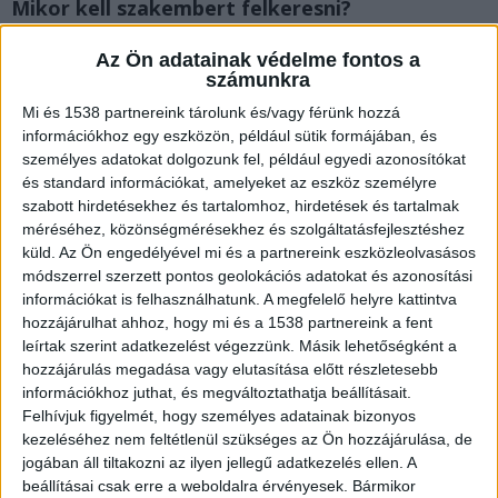
Mikor kell szakembert felkeresni?
Az Ön adatainak védelme fontos a
A köhögést leggyakrabban légúti fertőzés váltja
számunkra
ki, melyek egy része spontán gyógyul, máskor
Mi és 1538 partnereink tárolunk és/vagy férünk hozzá
viszont antibiotikumos kezelés is szükséges
információkhoz egy eszközön, például sütik formájában, és
személyes adatokat dolgozunk fel, például egyedi azonosítókat
lehet a kórokozó függvényében. Visszatérő, vagy
és standard információkat, amelyeket az eszköz személyre
egyre rosszabbodó panaszokkal, különösen, ha
szabott hirdetésekhez és tartalomhoz, hirdetések és tartalmak
méréséhez, közönségmérésekhez és szolgáltatásfejlesztéshez
mellkasi fájdalommal jár, mielőbbi kivizsgálás
küld.
Az Ön engedélyével mi és a partnereink eszközleolvasásos
javasolt! A
CMC Déli Klinika tüdőgyógyászati
módszerrel szerzett pontos geolokációs adatokat és azonosítási
információkat is felhasználhatunk. A megfelelő helyre kattintva
szakrendelése
keretében felderíthetők a
hozzájárulhat ahhoz, hogy mi és a 1538 partnereink a fent
rendellenességek, és mihamarabb megkezdhető
leírtak szerint adatkezelést végezzünk. Másik lehetőségként a
a terápia.
hozzájárulás megadása vagy elutasítása előtt részletesebb
információkhoz juthat, és megváltoztathatja beállításait.
Felhívjuk figyelmét, hogy személyes adatainak bizonyos
A súlyosabb tünetek észlelésekor mindenképpen
kezeléséhez nem feltétlenül szükséges az Ön hozzájárulása, de
jogában áll tiltakozni az ilyen jellegű adatkezelés ellen. A
orvoshoz kell fordulni! Ilyen például a
beállításai csak erre a weboldalra érvényesek. Bármikor