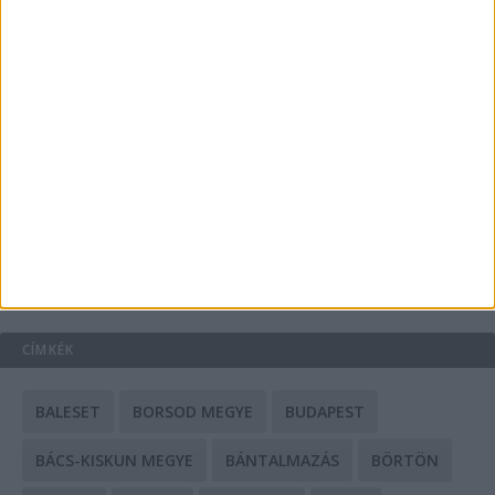
Energiát függetlenül: szigetüzemű megoldások
A csőbúvár szivattyúk: mit kell tudni róluk?
Mit tudnak a keleti e-bike-ok?
HIRDETÉS
CÍMKÉK
BALESET
BORSOD MEGYE
BUDAPEST
BÁCS-KISKUN MEGYE
BÁNTALMAZÁS
BÖRTÖN