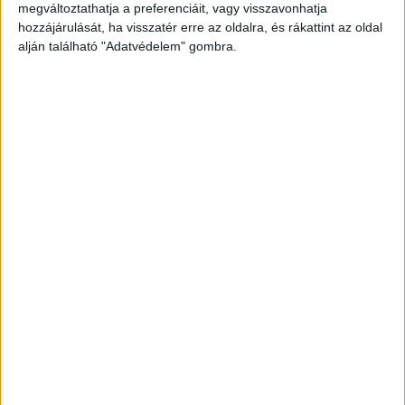
megváltoztathatja a preferenciáit, vagy visszavonhatja
hozzájárulását, ha visszatér erre az oldalra, és rákattint az oldal
alján található "Adatvédelem" gombra.
Nyomozni kezdett a férfi
Amikor 2021 augusztusában a nő szakított és
elköltözött a közös otthonukból, a férfi
nyomozni kezdett volt párja anyagi helyzete és
magánélete után. Ennek során tudomására
jutott, hogy a nő még az együttélésük idején, az
ő tudomása nélkül vásárolt magának egy