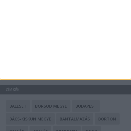
A csőbúvár szivattyúk: mit kell tudni róluk?
Mit tudnak a keleti e-bike-ok?
HIRDETÉS
CÍMKÉK
BALESET
BORSOD MEGYE
BUDAPEST
BÁCS-KISKUN MEGYE
BÁNTALMAZÁS
BÖRTÖN