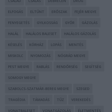
CSALÁD
CSALÁS
DEBRECEN
DROG
ELFOGÁS
ELTŰNT
ERŐSZAK
FEJÉR MEGYE
FENYEGETÉS
GYILKOSSÁG
GYŐR
GÁZOLÁS
HALÁL
HALÁLOS BALESET
HALÁLOS GÁZOLÁS
KÉSELÉS
KÓRHÁZ
LOPÁS
MENTÉS
MISKOLC
NYOMOZÁS
NÓGRÁD MEGYE
PEST MEGYE
RABLÁS
RENDŐRSÉG
SEGÍTSÉG
SOMOGY MEGYE
SZABOLCS-SZATMÁR-BEREG MEGYE
SZEGED
TRAGÉDIA
TÁMADÁS
TŰZ
VEREKEDÉS
VONATBALESET
VONATGÁZOLÁS
ÉLETMENTÉS