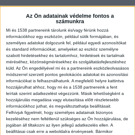
Az Ön adatainak védelme fontos a
számunkra
Megromlott a kapcsolat
Mi és 1538 partnereink tárolunk és/vagy férünk hozzá
A vádirat szerint a jánoshalmi férfi és a sértett
információkhoz egy eszközön, például sütik formájában, és
személyes adatokat dolgozunk fel, például egyedi azonosítókat
négy évig éltek élettársakként együtt. A
és standard információkat, amelyeket az eszköz személyre
kapcsolatuk megromlása miatt a közös
szabott hirdetésekhez és tartalomhoz, hirdetések és tartalmak
tulajdonú ingatlanukat értékesítették, és a
méréséhez, közönségmérésekhez és szolgáltatásfejlesztéshez
küld.
Az Ön engedélyével mi és a partnereink eszközleolvasásos
vételárat elosztották egymás között.
A
módszerrel szerzett pontos geolokációs adatokat és azonosítási
Kékvillogó.hu legfrissebb híreit ide kattintva éred
információkat is felhasználhatunk. A megfelelő helyre kattintva
hozzájárulhat ahhoz, hogy mi és a 1538 partnereink a fent
el!
leírtak szerint adatkezelést végezzünk. Másik lehetőségként a
hozzájárulás megadása vagy elutasítása előtt részletesebb
információkhoz juthat, és megváltoztathatja beállításait.
Felhívjuk figyelmét, hogy személyes adatainak bizonyos
kezeléséhez nem feltétlenül szükséges az Ön hozzájárulása, de
jogában áll tiltakozni az ilyen jellegű adatkezelés ellen. A
beállításai csak erre a weboldalra érvényesek. Bármikor