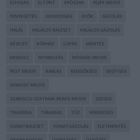
ELFOGÁS
ELTŰNT
ERŐSZAK
FEJÉR MEGYE
FENYEGETÉS
GYILKOSSÁG
GYŐR
GÁZOLÁS
HALÁL
HALÁLOS BALESET
HALÁLOS GÁZOLÁS
KÉSELÉS
KÓRHÁZ
LOPÁS
MENTÉS
MISKOLC
NYOMOZÁS
NÓGRÁD MEGYE
PEST MEGYE
RABLÁS
RENDŐRSÉG
SEGÍTSÉG
SOMOGY MEGYE
SZABOLCS-SZATMÁR-BEREG MEGYE
SZEGED
TRAGÉDIA
TÁMADÁS
TŰZ
VEREKEDÉS
VONATBALESET
VONATGÁZOLÁS
ÉLETMENTÉS
ÖNGYILKOSSÁG
ÜGYÉSZSÉG
ÜTKÖZÉS