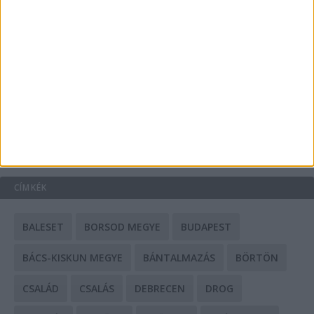
A csőbúvár szivattyúk: mit kell tudni róluk?
Mit tudnak a keleti e-bike-ok?
HIRDETÉS
CÍMKÉK
BALESET
BORSOD MEGYE
BUDAPEST
BÁCS-KISKUN MEGYE
BÁNTALMAZÁS
BÖRTÖN
CSALÁD
CSALÁS
DEBRECEN
DROG