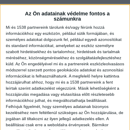
Itt válik fontossá egy jelentős innováció, a RECKLI
Az Ön adatainak védelme fontos a
technológia, mely lehetővé teszi a beton
számunkra
felületek esztétikai újragondolását. Cikkünk
Mi és 1538 partnereink tárolunk és/vagy férünk hozzá
információkhoz egy eszközön, például sütik formájában, és
bemutatja, miért vált a texturált beton a
személyes adatokat dolgozunk fel, például egyedi azonosítókat
prémium építészeti projektek kedvelt
és standard információkat, amelyeket az eszköz személyre
választásává.
szabott hirdetésekhez és tartalomhoz, hirdetések és tartalmak
méréséhez, közönségmérésekhez és szolgáltatásfejlesztéshez
küld.
Az Ön engedélyével mi és a partnereink eszközleolvasásos
Mi az a RECKLI technológia?
módszerrel szerzett pontos geolokációs adatokat és azonosítási
információkat is felhasználhatunk. A megfelelő helyre kattintva
hozzájárulhat ahhoz, hogy mi és a 1538 partnereink a fent
A RECKLI rendszer egy olyan összetett öntőforma
leírtak szerint adatkezelést végezzünk. Másik lehetőségként a
technika, ami a beton formázását teljesen új
hozzájárulás megadása vagy elutasítása előtt részletesebb
információkhoz juthat, és megváltoztathatja beállításait.
szintre emeli. Az öntőformák lehetővé teszik
Felhívjuk figyelmét, hogy személyes adatainak bizonyos
különféle minták kialakítását, legyen szó
kezeléséhez nem feltétlenül szükséges az Ön hozzájárulása, de
jogában áll tiltakozni az ilyen jellegű adatkezelés ellen. A
természet ihlette fákról, bordázott
beállításai csak erre a weboldalra érvényesek. Bármikor
fémfelületekről vagy hasított kövekről. A