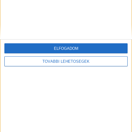
szempontokat és vizuális élményt nyújt, és
jelentős vagyonértéket képvisel. Szeretne többet
megtudni? További információkért látogasson el
a Sillmaster Design finombeton honlapjára, ahol
megtalálhatók a Reckli Design Beton
ELFOGADOM
Falburkolatok és más kiváló termékek kínálata.
TOVÁBBI LEHETŐSÉGEK
Ez a cikk szponzorált tartalom, megrendelő a
sillmaster.hu oldalt működtető cég.
MEGOSZTÁS: