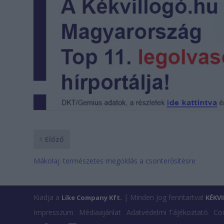
Előző
Mákolaj: természetes megoldás a csonterősítésre
Kiadja a
| Minden jog fenntartva!
Like Company Kft.
KÉKV
Impresszum
Médiaajánlat
Adatvédelmi Tájékoztató
Coo