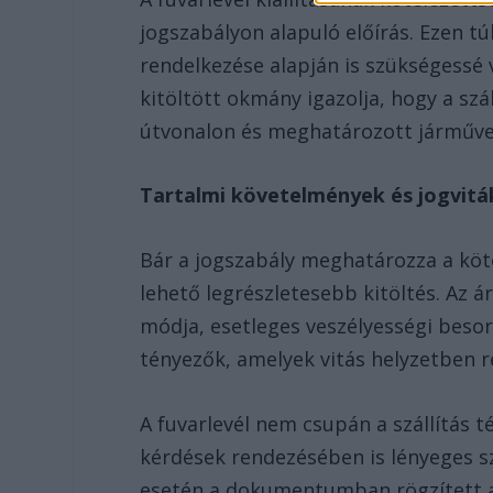
jogszabályon alapuló előírás. Ezen t
rendelkezése alapján is szükségessé
kitöltött okmány igazolja, hogy a szá
útvonalon és meghatározott járművel
Tartalmi követelmények és jogvit
Bár a jogszabály meghatározza a köt
lehető legrészletesebb kitöltés. Az
módja, esetleges veszélyességi besor
tényezők, amelyek vitás helyzetben r
A fuvarlevél nem csupán a szállítás 
kérdések rendezésében is lényeges sz
esetén a dokumentumban rögzített ad