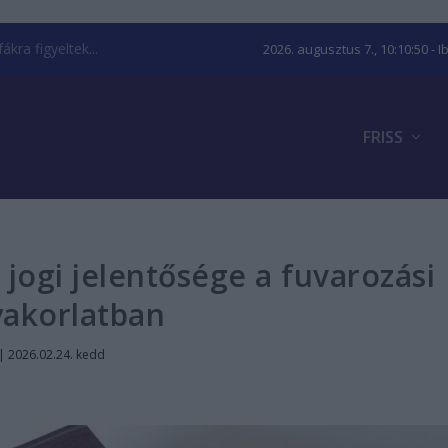
kra figyeltek...
2026. augusztus 7., 10:10:50
- I
FRISS
l jogi jelentősége a fuvarozási
yakorlatban
|
2026.02.24. kedd