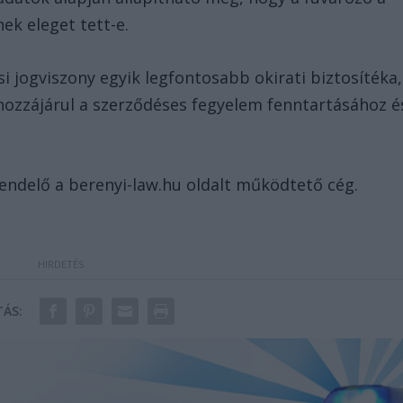
ek eleget tett-e.
si jogviszony egyik legfontosabb okirati biztosítéka,
hozzájárul a szerződéses fegyelem fenntartásához é
endelő a berenyi-law.hu oldalt működtető cég.
ÁS: