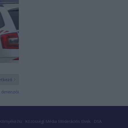
etkező
 dimenziói
Környéke.hu
Közösségi Média Moderációs Elvek
DSA