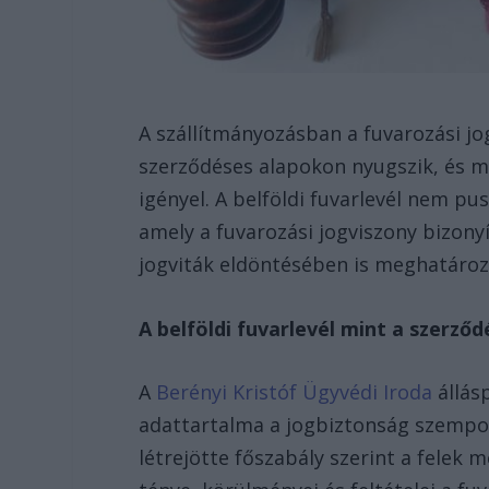
A szállítmányozásban a fuvarozási jog
szerződéses alapokon nyugszik, és m
igényel. A belföldi fuvarlevél nem p
amely a fuvarozási jogviszony bizony
jogviták eldöntésében is meghatároz
A belföldi fuvarlevél mint a szerződ
A
Berényi Kristóf Ügyvédi Iroda
állásp
adattartalma a jogbiztonság szempon
létrejötte főszabály szerint a felek 