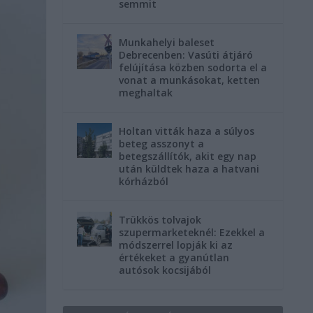
semmit
Munkahelyi baleset
Debrecenben: Vasúti átjáró
felújítása közben sodorta el a
vonat a munkásokat, ketten
meghaltak
Holtan vitták haza a súlyos
beteg asszonyt a
betegszállítók, akit egy nap
után küldtek haza a hatvani
kórházból
Trükkös tolvajok
szupermarketeknél: Ezekkel a
módszerrel lopják ki az
értékeket a gyanútlan
autósok kocsijából