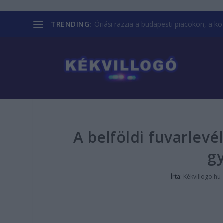
TRENDING:
Óriási razzia a budapesti piacokon, a kofá
A belföldi fuvarlevé
g
Írta:
Kékvillogo.hu