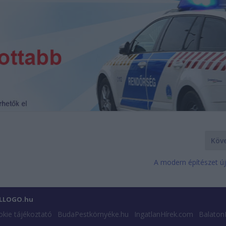
Köv
A modern építészet új
ILLOGO.hu
kie tájékoztató
BudaPestkörnyéke.hu
IngatlanHírek.com
Balaton