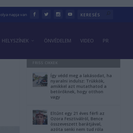
bolya napja van
HELYSZÍNEK
ÖNVÉDELEM
VIDEO
PR
FRISS CIKKEK
Így védd meg a lakásodat, ha
nyaralni indulsz: Trükkök,
amikkel azt mutathatod a
betörőknek, hogy otthon
vagy
Eltűnt egy 21 éves férfi az
Ozora Fesztiválról, Bence
összeveszett barátjával,
azóta senki nem tud róla