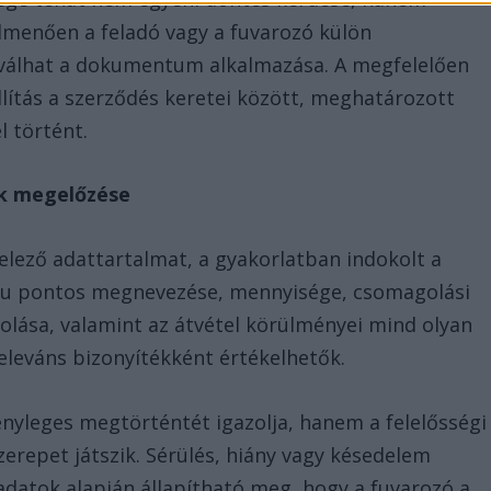
úlmenően a feladó vagy a fuvarozó külön
 válhat a dokumentum alkalmazása. A megfelelően
llítás a szerződés keretei között, meghatározott
 történt.
ák megelőzése
elező adattartalmat, a gyakorlatban indokolt a
 áru pontos megnevezése, mennyisége, csomagolási
olása, valamint az átvétel körülményei mind olyan
eleváns bizonyítékként értékelhetők.
tényleges megtörténtét igazolja, hanem a felelősségi
erepet játszik. Sérülés, hiány vagy késedelem
atok alapján állapítható meg, hogy a fuvarozó a