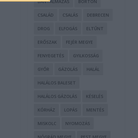
BÁNTALMAZÁS
BÖRTÖN
CSALÁD
CSALÁS
DEBRECEN
DROG
ELFOGÁS
ELTŰNT
ERŐSZAK
FEJÉR MEGYE
FENYEGETÉS
GYILKOSSÁG
GYŐR
GÁZOLÁS
HALÁL
HALÁLOS BALESET
HALÁLOS GÁZOLÁS
KÉSELÉS
KÓRHÁZ
LOPÁS
MENTÉS
MISKOLC
NYOMOZÁS
NÓGRÁD MEGYE
PEST MEGYE