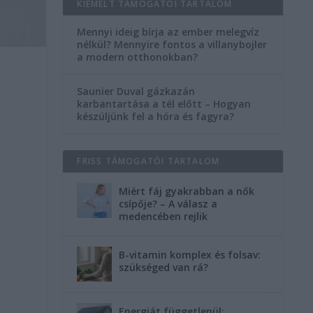
KIEMELT TÁMOGATÓI TARTALOM
Mennyi ideig bírja az ember melegvíz
nélkül? Mennyire fontos a villanybojler
a modern otthonokban?
Saunier Duval gázkazán
karbantartása a tél előtt – Hogyan
készüljünk fel a hóra és fagyra?
FRISS TÁMOGATÓI TARTALOM
Miért fáj gyakrabban a nők
csípője? – A válasz a
medencében rejlik
B-vitamin komplex és folsav:
szükséged van rá?
Energiát függetlenül: