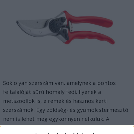
Sok olyan szerszám van, amelynek a pontos
feltalálóját sűrű homály fedi. Ilyenek a
metszőollók is, e remek és hasznos kerti
szerszámok. Egy zöldség- és gyümölcstermesztő
nem is lehet meg egykönnyen nélkülük. A
gereblye, a sövénynyíró és más kerti eszközök