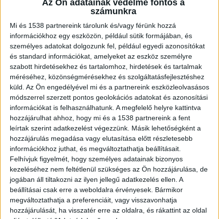
Az Ön adatainak védelme fontos a
mellett talán a metszőolló az egyik legfontosabb
számunkra
szerszám. Segítségével ugyanis nem csupán
Mi és 1538 partnereink tárolunk és/vagy férünk hozzá
fenségesen gyönyörűvé lehet alakítani a
információkhoz egy eszközön, például sütik formájában, és
személyes adatokat dolgozunk fel, például egyedi azonosítókat
növényeket, hanem a fejlődésüket is elő lehet
és standard információkat, amelyeket az eszköz személyre
segíteni.
szabott hirdetésekhez és tartalomhoz, hirdetések és tartalmak
méréséhez, közönségmérésekhez és szolgáltatásfejlesztéshez
küld.
Az Ön engedélyével mi és a partnereink eszközleolvasásos
Alapfelszerelés a kertekben
módszerrel szerzett pontos geolokációs adatokat és azonosítási
információkat is felhasználhatunk. A megfelelő helyre kattintva
hozzájárulhat ahhoz, hogy mi és a 1538 partnereink a fent
Az
M Tools áruház metszőollók
nagyon nagy
leírtak szerint adatkezelést végezzünk. Másik lehetőségként a
választékát kínálja mind a kezdő, mind a már
hozzájárulás megadása vagy elutasítása előtt részletesebb
nagy gyakorlattal rendelkező kerttulajdonosok
információkhoz juthat, és megváltoztathatja beállításait.
Felhívjuk figyelmét, hogy személyes adatainak bizonyos
és kertművelők számára. Sokan egyszerűen azt
kezeléséhez nem feltétlenül szükséges az Ön hozzájárulása, de
mondják, hogy metszőolló nélkül nem is létezhet
jogában áll tiltakozni az ilyen jellegű adatkezelés ellen. A
beállításai csak erre a weboldalra érvényesek. Bármikor
egy valamirevaló kert. Ennek megfelelően a
megváltoztathatja a preferenciáit, vagy visszavonhatja
kínálat is nagy, s ma már a metszőollókból is
hozzájárulását, ha visszatér erre az oldalra, és rákattint az oldal