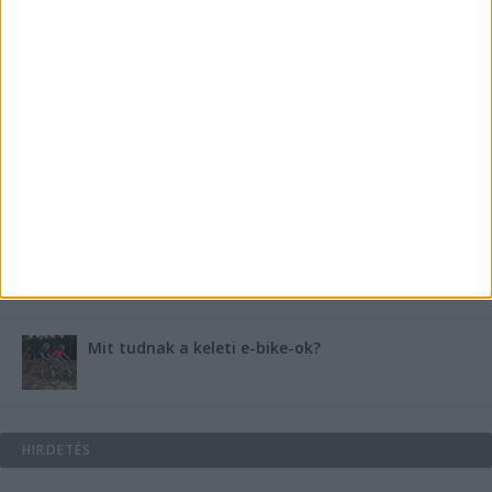
medencében rejlik
B-vitamin komplex és folsav: szükséged van rá?
Energiát függetlenül: szigetüzemű megoldások
A csőbúvár szivattyúk: mit kell tudni róluk?
Mit tudnak a keleti e-bike-ok?
HIRDETÉS