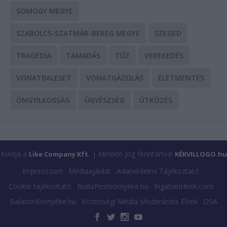
SOMOGY MEGYE
SZABOLCS-SZATMÁR-BEREG MEGYE
SZEGED
TRAGÉDIA
TÁMADÁS
TŰZ
VEREKEDÉS
VONATBALESET
VONATGÁZOLÁS
ÉLETMENTÉS
ÖNGYILKOSSÁG
ÜGYÉSZSÉG
ÜTKÖZÉS
Kiadja a
| Minden jog fenntartva!
Like Company Kft.
KÉKVILLOGO.hu
Impresszum
Médiaajánlat
Adatvédelmi Tájékoztató
Cookie tájékoztató
BudaPestkörnyéke.hu
IngatlanHírek.com
BalatonKörnyéke.hu
Közösségi Média Moderációs Elvek
DSA