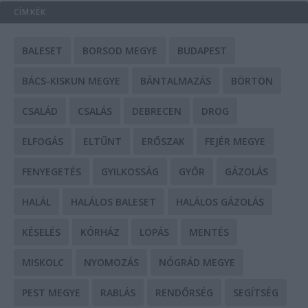
CÍMKÉK
BALESET
BORSOD MEGYE
BUDAPEST
BÁCS-KISKUN MEGYE
BÁNTALMAZÁS
BÖRTÖN
CSALÁD
CSALÁS
DEBRECEN
DROG
ELFOGÁS
ELTŰNT
ERŐSZAK
FEJÉR MEGYE
FENYEGETÉS
GYILKOSSÁG
GYŐR
GÁZOLÁS
HALÁL
HALÁLOS BALESET
HALÁLOS GÁZOLÁS
KÉSELÉS
KÓRHÁZ
LOPÁS
MENTÉS
MISKOLC
NYOMOZÁS
NÓGRÁD MEGYE
PEST MEGYE
RABLÁS
RENDŐRSÉG
SEGÍTSÉG