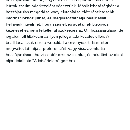
leírtak szerint adatkezelést végezzünk. Másik lehetőségként a
Kiss Lászlót polgármesternek választották – írja
hozzájárulás megadása vagy elutasítása előtt részletesebb
a
24.hu
.
A Kékvillogó legfrissebb híreit ide
információkhoz juthat, és megváltoztathatja beállításait.
Felhívjuk figyelmét, hogy személyes adatainak bizonyos
kattintva éred el! A Facebookon már 341 ezernél
kezeléséhez nem feltétlenül szükséges az Ön hozzájárulása, de
is többen követnek minket.
jogában áll tiltakozni az ilyen jellegű adatkezelés ellen. A
beállításai csak erre a weboldalra érvényesek. Bármikor
megváltoztathatja a preferenciáit, vagy visszavonhatja
hozzájárulását, ha visszatér erre az oldalra, és rákattint az oldal
alján található "Adatvédelem" gombra.