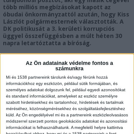
tulajdonosi posztot, aki egy másik cégével
több milliós megbízásokat kapott az
óbudai önkormányzattól azután, hogy Kiss
Lászlót polgármesternek választották. A
DK politikusát a 3. kerületi korrupciós
üggyel összefüggésben a múlt héten 30
napra letartóztatta a bíróság.
Az Ön adatainak védelme fontos a
számunkra
Székhelyhasználat
Mi és 1538 partnereink tárolunk és/vagy férünk hozzá
információkhoz egy eszközön, például sütik formájában, és
Kiss László személyesen biztosított
személyes adatokat dolgozunk fel, például egyedi azonosítókat
és standard információkat, amelyeket az eszköz személyre
székhelyhasználatot a házában egy cégnek,
szabott hirdetésekhez és tartalomhoz, hirdetések és tartalmak
amelyben feleségén kívül egy olyan személy
méréséhez, közönségmérésekhez és szolgáltatásfejlesztéshez
töltötte be az ügyvezető-tulajdonosi posztot, aki
küld.
Az Ön engedélyével mi és a partnereink eszközleolvasásos
módszerrel szerzett pontos geolokációs adatokat és azonosítási
egy másik cégével többmilliós megbízásokat
információkat is felhasználhatunk. A megfelelő helyre kattintva
kapott az óbudai önkormányzattól azután, hogy
hozzájárulhat ahhoz, hogy mi és a 1538 partnereink a fent