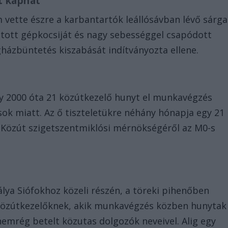
t kaphat
 vette észre a karbantartók leállósávban lévő sárga
átott gépkocsiját és nagy sebességgel csapódott
gházbüntetés kiszabását indítványozta ellene.
gy 2000 óta 21 közútkezelő hunyt el munkavégzés
ok miatt. Az ő tiszteletükre néhány hónapja egy 21
r Közút szigetszentmiklósi mérnökségéről az M0-s
lya Siófokhoz közeli részén, a töreki pihenőben
 közútkezelőknek, akik munkavégzés közben hunytak
 nemrég betelt közutas dolgozók neveivel. Alig egy