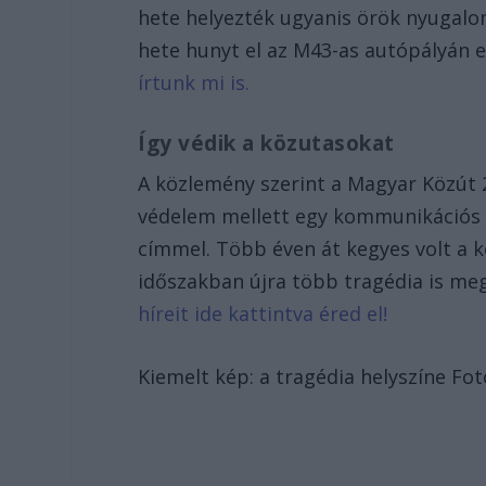
hete helyezték ugyanis örök nyugalo
hete hunyt el az M43-as autópályán 
írtunk mi is.
Így védik a közutasokat
A közlemény szerint a Magyar Közút 2
védelem mellett egy kommunikációs 
címmel. Több éven át kegyes volt a 
időszakban újra több tragédia is me
híreit ide kattintva éred el!
Kiemelt kép: a tragédia helyszíne Fot