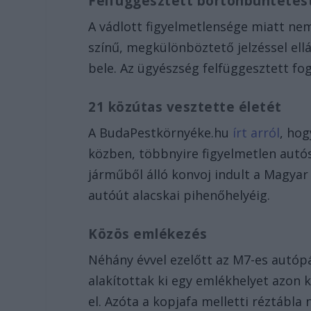
Felfüggesztett börtönbüntetés
A vádlott figyelmetlensége miatt nem
színű, megkülönböztető jelzéssel ell
bele. Az ügyészség felfüggesztett fo
21 közútas vesztette életét
A BudaPestkörnyéke.hu
írt arról
, ho
közben, többnyire figyelmetlen autós
járműből álló konvoj indult a Magya
autóút alacskai pihenőhelyéig.
Közös emlékezés
Néhány évvel ezelőtt az M7-es autópá
alakítottak ki egy emlékhelyet azon
el. Azóta a kopjafa melletti réztábla