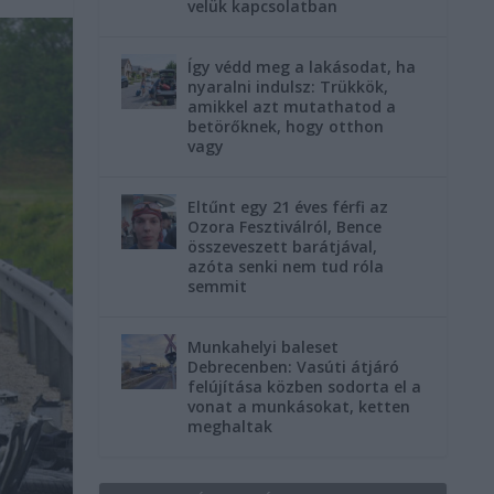
velük kapcsolatban
Így védd meg a lakásodat, ha
nyaralni indulsz: Trükkök,
amikkel azt mutathatod a
betörőknek, hogy otthon
vagy
Eltűnt egy 21 éves férfi az
Ozora Fesztiválról, Bence
összeveszett barátjával,
azóta senki nem tud róla
semmit
Munkahelyi baleset
Debrecenben: Vasúti átjáró
felújítása közben sodorta el a
vonat a munkásokat, ketten
meghaltak