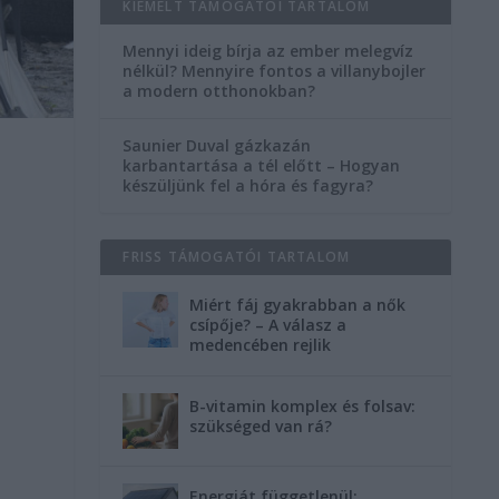
KIEMELT TÁMOGATÓI TARTALOM
Mennyi ideig bírja az ember melegvíz
nélkül? Mennyire fontos a villanybojler
a modern otthonokban?
Saunier Duval gázkazán
karbantartása a tél előtt – Hogyan
készüljünk fel a hóra és fagyra?
FRISS TÁMOGATÓI TARTALOM
Miért fáj gyakrabban a nők
csípője? – A válasz a
medencében rejlik
B-vitamin komplex és folsav:
szükséged van rá?
Energiát függetlenül: