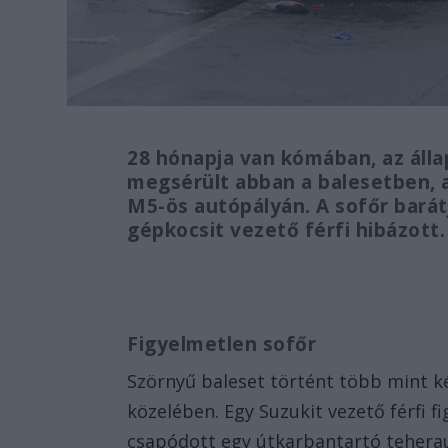
28 hónapja van kómában, az álla
megsérült abban a balesetben, a
M5-ös autópályán. A sofőr barátj
gépkocsit vezető férfi hibázott.
Figyelmetlen sofőr
Szörnyű baleset történt több mint ké
közelében. Egy Suzukit vezető férfi f
csapódott egy útkarbantartó teherau