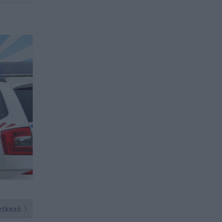
etkező