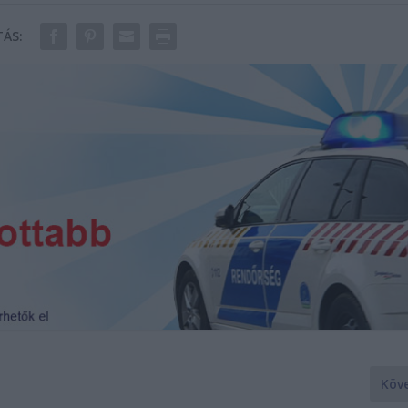
ÁS:
Köv