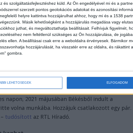
és szolgáltatásfejlesztéshez küld.
Az Ön engedélyével mi és a partne
eg. Az anyósülésen utazó 48 éves férfi azonnal
dszerrel szerzett pontos geolokációs adatokat és azonosítási informác
tek.
megfelelő helyre kattintva hozzájárulhat ahhoz, hogy mi és a 1538 partne
 végezzünk. Másik lehetőségként a hozzájárulás megadása vagy elutasí
iókhoz juthat, és megváltoztathatja beállításait.
Felhívjuk figyelmét, 
ezeléséhez nem feltétlenül szükséges az Ön hozzájárulása, de jogában 
zelés ellen. A beállításai csak erre a weboldalra érvényesek. Bármikor m
isszavonhatja hozzájárulását, ha visszatér erre az oldalra, és rákattint a
lem" gombra.
magához. 28 hónapja van kómában, állapota
ÁBBI LEHETŐSÉGEK
ELFOGADOM
tes napon, 2021 májusában Békésből indult a
 vitte volna munkába. Hozzájuk csatlakozott egy pár.
 –
tudósított
az RTL Híradó.