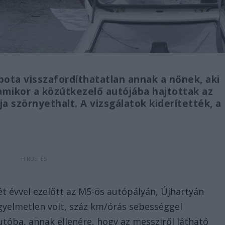
pota visszafordíthatatlan annak a nőnek, aki
mikor a közútkezelő autójába hajtottak az
a szörnyethalt. A vizsgálatok kiderítették, a
t évvel ezelőtt az M5-ös autópályán, Újhartyán
igyelmetlen volt, száz km/órás sebességgel
tóba, annak ellenére, hogy az messziről látható