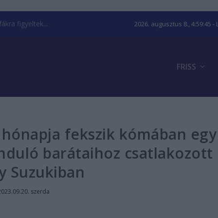
kra figyeltek...
2026. augusztus 8., 4:59:46
- 
FRISS
8 hónapja fekszik kómában egy
nduló barátaihoz csatlakozott
y Suzukiban
2023.09.20. szerda