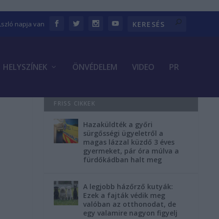
Lszló napja van
HELYSZÍNEK
ÖNVÉDELEM
VIDEO
PR
FRISS CIKKEK
Hazaküldték a győri
sürgősségi ügyeletről a
magas lázzal küzdő 3 éves
gyermeket, pár óra múlva a
fürdőkádban halt meg
A legjobb házőrző kutyák:
Ezek a fajták védik meg
valóban az otthonodat, de
egy valamire nagyon figyelj