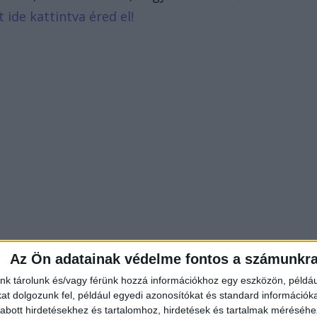
t ide kattintva éred el!
Az Ön adatainak védelme fontos a számunkr
nk tárolunk és/vagy férünk hozzá információkhoz egy eszközön, példáu
t dolgozunk fel, például egyedi azonosítókat és standard információk
abott hirdetésekhez és tartalomhoz, hirdetések és tartalmak méréséhe
e szétszakadt. Az autó eleje lényegében eltűnt,