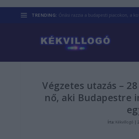
TRENDING:
Óriási razzia a budapesti piacokon, a kofá
Végzetes utazás – 2
nő, aki Budapestre i
eg
Írta:
Kékvillogó
|