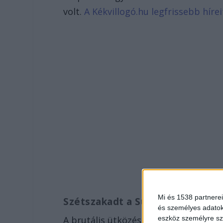
volt.
A Kékvillogó.hu legfrissebb hírei
Mi és 1538 partnerei
Szétszakadt a Suzuki
és személyes adatoka
eszköz személyre sz
A brutális ütközés után a kocsi szint