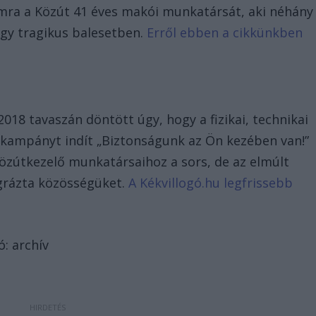
mra a Közút 41 éves makói munkatársát, aki néhány
egy tragikus balesetben.
Erről ebben a cikkünkben
018 tavaszán döntött úgy, hogy a fizikai, technikai
kampányt indít „Biztonságunk az Ön kezében van!”
közútkezelő munkatársaihoz a sors, de az elmúlt
grázta közösségüket.
A Kékvillogó.hu legfrissebb
ó: archív