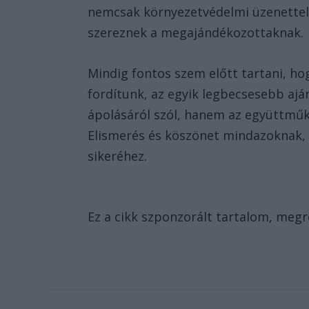
nemcsak környezetvédelmi üzenettel 
szereznek a megajándékozottaknak.
Mindig fontos szem előtt tartani, hog
fordítunk, az egyik legbecsesebb a
ápolásáról szól, hanem az együttműk
Elismerés és köszönet mindazoknak, a
sikeréhez.
Ez a cikk szponzorált tartalom, meg