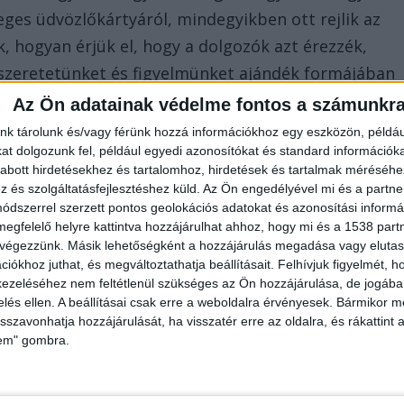
eges üdvözlőkártyáról, mindegyikben ott rejlik az
, hogyan érjük el, hogy a dolgozók azt érezzék,
szeretetünket és figyelmünket ajándék formájában
get is.
Az Ön adatainak védelme fontos a számunkr
nk tárolunk és/vagy férünk hozzá információkhoz egy eszközön, példáu
s lehet mindenkinek, aki személyre szabottan
t dolgozunk fel, például egyedi azonosítókat és standard információk
abott hirdetésekhez és tartalomhoz, hirdetések és tartalmak méréséhe
Amellett, hogy egyszerűbbé válik a szervezés,
és szolgáltatásfejlesztéshez küld.
Az Ön engedélyével mi és a partne
nkinek eljut az ajándék.
dszerrel szerzett pontos geolokációs adatokat és azonosítási informác
megfelelő helyre kattintva hozzájárulhat ahhoz, hogy mi és a 1538 partne
 végezzünk. Másik lehetőségként a hozzájárulás megadása vagy elutasí
nál?
iókhoz juthat, és megváltoztathatja beállításait.
Felhívjuk figyelmét, 
ezeléséhez nem feltétlenül szükséges az Ön hozzájárulása, de jogában 
zelés ellen. A beállításai csak erre a weboldalra érvényesek. Bármikor m
ül drága, de mindenképpen legyen tartalmas. A
isszavonhatja hozzájárulását, ha visszatér erre az oldalra, és rákattint a
 hogy milyen üzenetet szeretnénk közvetíteni a
lem" gombra.
őségek, mint például egy elültethető növény,
dó emlék is lehet.