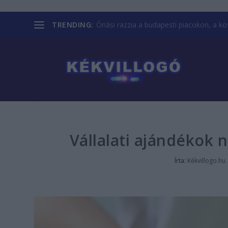
TRENDING:
Óriási razzia a budapesti piacokon, a kofá
Vállalati ajándékok 
Írta:
Kékvillogo.hu