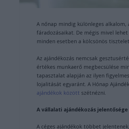
A nőnap mindig különleges alkalom, 
fáradozásaikat. De mégis mivel lehet
minden esetben a kölcsönös tisztele
Az ajándékozás nemcsak gesztusértékű,
értékes munkaerő megbecsülése minde
tapasztalat alapján az ilyen figyelm
lojalitását egyaránt. A Hónap Ajánd
ajándékok között
szétnézni.
A vállalati ajándékozás jelentősége
A céges ajándékok többet jelentenek