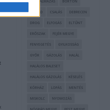
BÁNTALMAZÁS
BÖRTÖN
CSALÁD
CSALÁS
DEBRECEN
DROG
ELFOGÁS
ELTŰNT
ERŐSZAK
FEJÉR MEGYE
FENYEGETÉS
GYILKOSSÁG
GYŐR
GÁZOLÁS
HALÁL
t
HALÁLOS BALESET
HALÁLOS GÁZOLÁS
KÉSELÉS
KÓRHÁZ
LOPÁS
MENTÉS
MISKOLC
NYOMOZÁS
k
NÓGRÁD MEGYE
PEST MEGYE