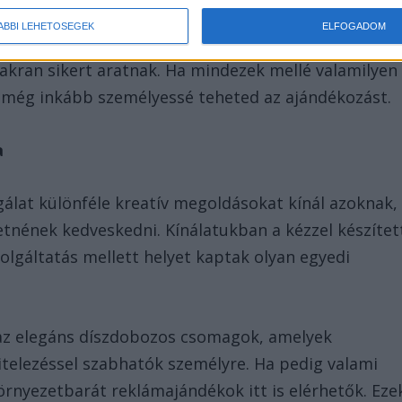
ÁBBI LEHETŐSÉGEK
ELFOGADOM
ztosan találkozol a kézműves édességeket
kran sikert aratnak. Ha mindezek mellé valamilyen
l még inkább személyessé teheted az ajándékozást.
a
álat különféle kreatív megoldásokat kínál azoknak,
tnének kedveskedni. Kínálatukban a kézzel készítet
olgáltatás mellett helyet kaptak olyan egyedi
az elegáns díszdobozos csomagok, amelyek
itelezéssel szabhatók személyre. Ha pedig valami
környezetbarát reklámajándékok itt is elérhetők. Eze