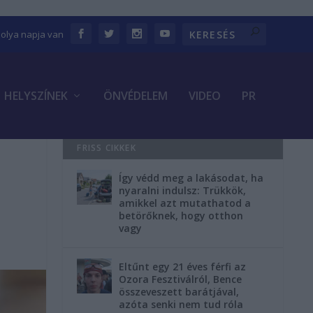
bolya napja van
HELYSZÍNEK
ÖNVÉDELEM
VIDEO
PR
FRISS CIKKEK
Így védd meg a lakásodat, ha
nyaralni indulsz: Trükkök,
amikkel azt mutathatod a
betörőknek, hogy otthon
vagy
Eltűnt egy 21 éves férfi az
Ozora Fesztiválról, Bence
összeveszett barátjával,
azóta senki nem tud róla