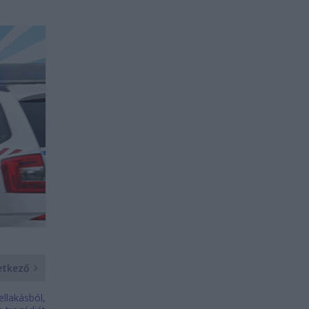
etkező
ellakásból,