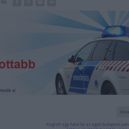
ÁS:
Köv
Kiugrott egy fiatal fiú az egyik budapesti pan