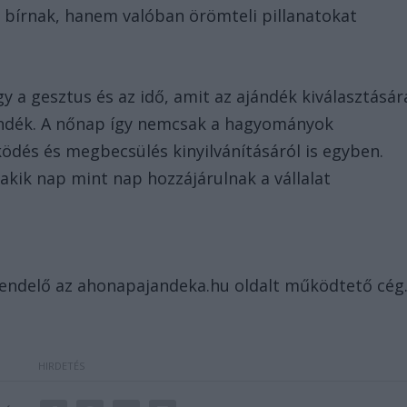
bírnak, hanem valóban örömteli pillanatokat
y a gesztus és az idő, amit az ajándék kiválasztásár
jándék. A nőnap így nemcsak a hagyományok
ödés és megbecsülés kinyilvánításáról is egyben.
kik nap mint nap hozzájárulnak a vállalat
rendelő az ahonapajandeka.hu oldalt működtető cég