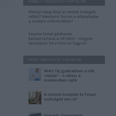
KIEMELT TÁMOGATÓI TARTALOM
Mennyi ideig bírja az ember melegvíz
nélkül? Mennyire fontos a villanybojler
a modern otthonokban?
Saunier Duval gázkazán
karbantartása a tél előtt – Hogyan
készüljünk fel a hóra és fagyra?
z
FRISS TÁMOGATÓI TARTALOM
Miért fáj gyakrabban a nők
csípője? – A válasz a
medencében rejlik
B-vitamin komplex és folsav:
szükséged van rá?
Energiát függetlenül: