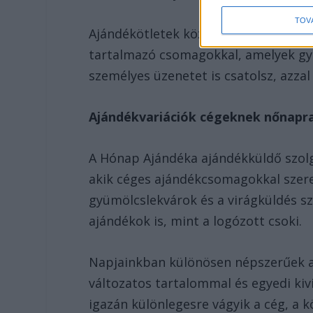
TOV
Ajándékötletek között keresgélve bi
tartalmazó csomagokkal, amelyek gya
személyes üzenetet is csatolsz, azza
Ajándékvariációk cégeknek nőnapr
A Hónap Ajándéka ajándékküldő szolg
akik céges ajándékcsomagokkal szere
gyümölcslekvárok és a virágküldés sz
ajándékok is, mint a logózott csoki.
Napjainkban különösen népszerűek 
változatos tartalommal és egyedi kiv
igazán különlegesre vágyik a cég, a 