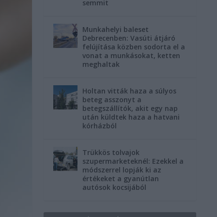
semmit
Munkahelyi baleset
Debrecenben: Vasúti átjáró
felújítása közben sodorta el a
vonat a munkásokat, ketten
meghaltak
Holtan vitták haza a súlyos
beteg asszonyt a
betegszállítók, akit egy nap
után küldtek haza a hatvani
kórházból
Trükkös tolvajok
szupermarketeknél: Ezekkel a
módszerrel lopják ki az
értékeket a gyanútlan
autósok kocsijából