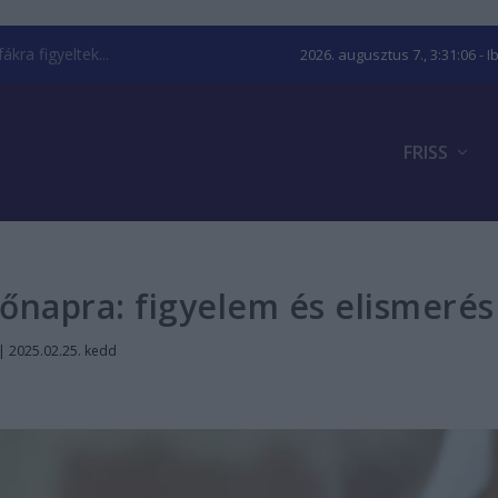
kra figyeltek...
2026. augusztus 7., 3:31:07
- I
FRISS
nőnapra: figyelem és elismerés
|
2025.02.25. kedd