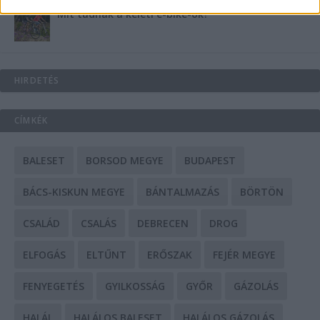
Mit tudnak a keleti e-bike-ok?
HIRDETÉS
CÍMKÉK
BALESET
BORSOD MEGYE
BUDAPEST
BÁCS-KISKUN MEGYE
BÁNTALMAZÁS
BÖRTÖN
CSALÁD
CSALÁS
DEBRECEN
DROG
ELFOGÁS
ELTŰNT
ERŐSZAK
FEJÉR MEGYE
FENYEGETÉS
GYILKOSSÁG
GYŐR
GÁZOLÁS
HALÁL
HALÁLOS BALESET
HALÁLOS GÁZOLÁS