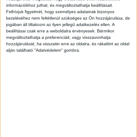
információkhoz juthat, és megváltoztathatja beállításait.
közölte
a Központi Nyomozó Főügyészség
Felhívjuk figyelmét, hogy személyes adatainak bizonyos
szerda délután. Ezzel már hét terheltje van az
kezeléséhez nem feltétlenül szükséges az Ön hozzájárulása, de
ügynek. Az ügyészség honlapján megjelent
jogában áll tiltakozni az ilyen jellegű adatkezelés ellen. A
beállításai csak erre a weboldalra érvényesek. Bármikor
közlemény szerint az újabb őrizetbe vételek után
megváltoztathatja a preferenciáit, vagy visszavonhatja
már bántalmazással és bűnpártolással is
hozzájárulását, ha visszatér erre az oldalra, és rákattint az oldal
alján található "Adatvédelem" gombra.
gyanúsítanak intézményi dolgozókat.
A
Kékvillogó legfrissebb híreit ide kattintva éred el!
A Facebookon már 342 ezernél is többen
követnek minket.