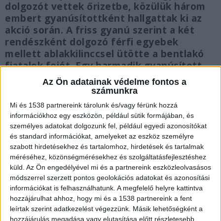
dolgozót vettek őrizetbe, közülük három
embert gyanúsítottként hallgattak ki az
akció során. A friss gyanú szerint a két
rendészként dolgozó férfi egyebek
mellett ablakkilinccsel ütötte a bentlakó
fiatalok fejét. Egy harmadik gyanúsított
szintén részt vehetett a
Az Ön adatainak védelme fontos a
bántalmazásokban, és bűnpártolással
számunkra
segíthette az intézmény volt igazgatóját.
Mi és 1538 partnereink tárolunk és/vagy férünk hozzá
Az ügynek így már hét terheltje van.
információkhoz egy eszközön, például sütik formájában, és
személyes adatokat dolgozunk fel, például egyedi azonosítókat
és standard információkat, amelyeket az eszköz személyre
szabott hirdetésekhez és tartalomhoz, hirdetések és tartalmak
méréséhez, közönségmérésekhez és szolgáltatásfejlesztéshez
Hét terheltje van az ügynek
küld.
Az Ön engedélyével mi és a partnereink eszközleolvasásos
módszerrel szerzett pontos geolokációs adatokat és azonosítási
A nyomozó ügyészség újabb négy embert vett
információkat is felhasználhatunk. A megfelelő helyre kattintva
hozzájárulhat ahhoz, hogy mi és a 1538 partnereink a fent
őrizetbe a Szőlő utcai ügyben, akik közül eddig
leírtak szerint adatkezelést végezzünk. Másik lehetőségként a
hármat gyanúsítottként is kihallgatott –
hozzájárulás megadása vagy elutasítása előtt részletesebb