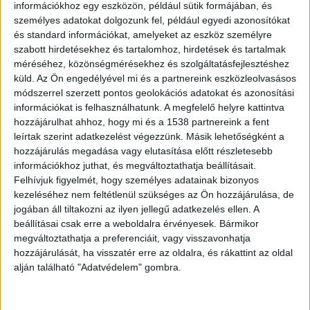
információkhoz egy eszközön, például sütik formájában, és
személyes adatokat dolgozunk fel, például egyedi azonosítókat
és standard információkat, amelyeket az eszköz személyre
szabott hirdetésekhez és tartalomhoz, hirdetések és tartalmak
Az utcán találkoztak
méréséhez, közönségmérésekhez és szolgáltatásfejlesztéshez
küld.
Az Ön engedélyével mi és a partnereink eszközleolvasásos
A későbbi sértett 2025. március 12-én délután
módszerrel szerzett pontos geolokációs adatokat és azonosítási
Szekszárd egyik forgalmas utcáján sétált kiskorú
információkat is felhasználhatunk. A megfelelő helyre kattintva
hozzájárulhat ahhoz, hogy mi és a 1538 partnereink a fent
lányával, amikor összetalálkozott a vádlottal,
leírtak szerint adatkezelést végezzünk. Másik lehetőségként a
valamint a vádlott társaságában lévő 14 éves
hozzájárulás megadása vagy elutasítása előtt részletesebb
lánnyal. A sértett egy korábbi konfliktus okán
információkhoz juthat, és megváltoztathatja beállításait.
Felhívjuk figyelmét, hogy személyes adatainak bizonyos
számon kérte a lányt, amiből szóváltás alakult ki
kezeléséhez nem feltétlenül szükséges az Ön hozzájárulása, de
a vádlott és a sértett között, majd a vádlott a
jogában áll tiltakozni az ilyen jellegű adatkezelés ellen. A
beállításai csak erre a weboldalra érvényesek. Bármikor
sértettre támadt, a nyakát megragadta, aki
megváltoztathatja a preferenciáit, vagy visszavonhatja
ennek következtében a földre esett.
hozzájárulását, ha visszatér erre az oldalra, és rákattint az oldal
alján található "Adatvédelem" gombra.