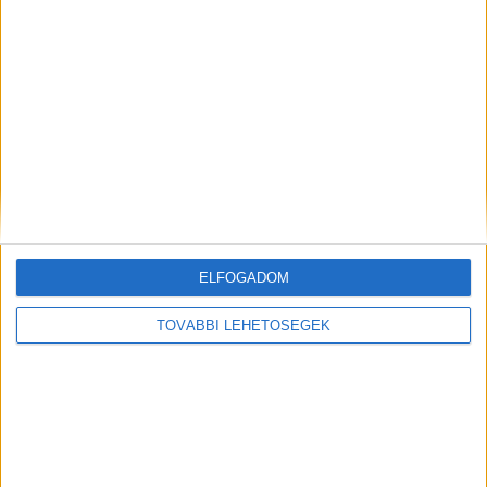
MEGOSZTÁS:
ELFOGADOM
TOVÁBBI LEHETŐSÉGEK
Előző
Következő
Kormányinfó: a Szőlő utcában
Újabb négy embert vettek
történt bűncselekmények
őrizetbe a Szőlő utcai