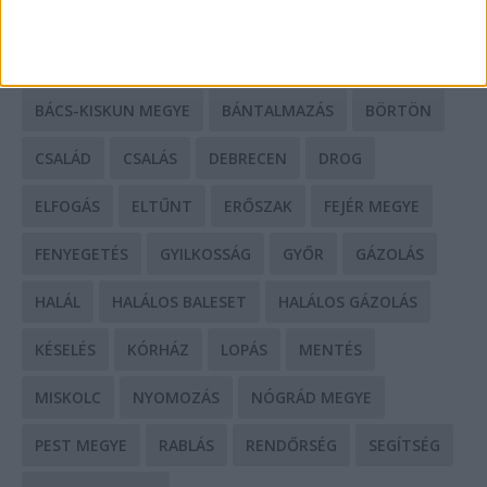
CÍMKÉK
BALESET
BORSOD MEGYE
BUDAPEST
BÁCS-KISKUN MEGYE
BÁNTALMAZÁS
BÖRTÖN
CSALÁD
CSALÁS
DEBRECEN
DROG
ELFOGÁS
ELTŰNT
ERŐSZAK
FEJÉR MEGYE
FENYEGETÉS
GYILKOSSÁG
GYŐR
GÁZOLÁS
HALÁL
HALÁLOS BALESET
HALÁLOS GÁZOLÁS
KÉSELÉS
KÓRHÁZ
LOPÁS
MENTÉS
MISKOLC
NYOMOZÁS
NÓGRÁD MEGYE
PEST MEGYE
RABLÁS
RENDŐRSÉG
SEGÍTSÉG