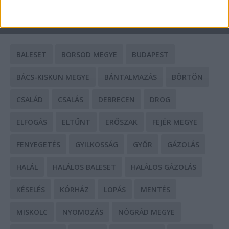
CÍMKÉK
BALESET
BORSOD MEGYE
BUDAPEST
BÁCS-KISKUN MEGYE
BÁNTALMAZÁS
BÖRTÖN
CSALÁD
CSALÁS
DEBRECEN
DROG
ELFOGÁS
ELTŰNT
ERŐSZAK
FEJÉR MEGYE
FENYEGETÉS
GYILKOSSÁG
GYŐR
GÁZOLÁS
HALÁL
HALÁLOS BALESET
HALÁLOS GÁZOLÁS
KÉSELÉS
KÓRHÁZ
LOPÁS
MENTÉS
MISKOLC
NYOMOZÁS
NÓGRÁD MEGYE