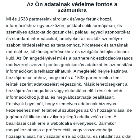
pénzhez, maximálisan kihasználta alapfokú
Az Ön adatainak védelme fontos a
számítógépes tudását.
számunkra
Mi és 1538 partnereink tárolunk és/vagy férünk hozzá
információkhoz egy eszközön, például sütik formájában, és
személyes adatokat dolgozunk fel, például egyedi azonosítókat
és standard információkat, amelyeket az eszköz személyre
Rengeteg pénzt lopott
szabott hirdetésekhez és tartalomhoz, hirdetések és tartalmak
méréséhez, közönségmérésekhez és szolgáltatásfejlesztéshez
A 61 éves békéscsabai nő 2017 óta dolgozott az
küld.
Az Ön engedélyével mi és a partnereink eszközleolvasásos
egyik trafikban, ez idő alatt egy lakásra való
módszerrel szerzett pontos geolokációs adatokat és azonosítási
információkat is felhasználhatunk. A megfelelő helyre kattintva
pénzt, 30 millió forintot sikkasztott össze, vagyis
hozzájárulhat ahhoz, hogy mi és a 1538 partnereink a fent
ennyit lopott el a tulajdonostól.
A Kékvillogó
leírtak szerint adatkezelést végezzünk. Másik lehetőségként a
legfrissebb híreit ide kattintva éred el! A
hozzájárulás megadása vagy elutasítása előtt részletesebb
információkhoz juthat, és megváltoztathatja beállításait.
Facebookon már 342 ezernél is többen követnek
Felhívjuk figyelmét, hogy személyes adatainak bizonyos
minket.
kezeléséhez nem feltétlenül szükséges az Ön hozzájárulása, de
jogában áll tiltakozni az ilyen jellegű adatkezelés ellen. A
beállításai csak erre a weboldalra érvényesek. Bármikor
megváltoztathatja a preferenciáit, vagy visszavonhatja
hozzájárulását, ha visszatér erre az oldalra, és rákattint az oldal