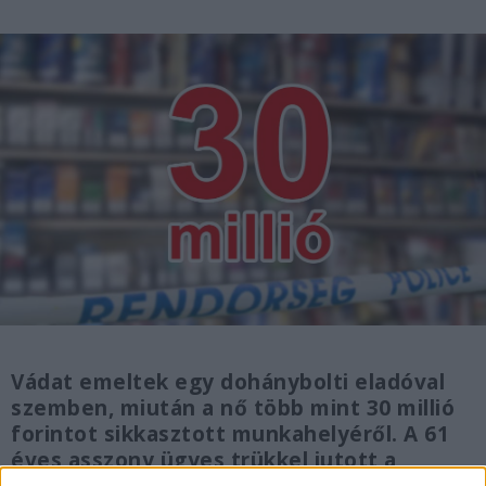
Vádat emeltek egy dohánybolti eladóval
szemben, miután a nő több mint 30 millió
forintot sikkasztott munkahelyéről. A 61
éves asszony ügyes trükkel jutott a