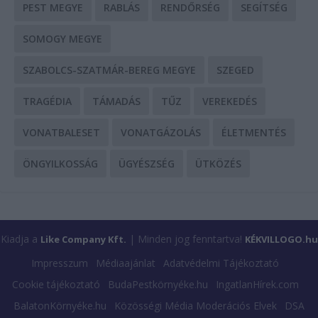
PEST MEGYE
RABLÁS
RENDŐRSÉG
SEGÍTSÉG
SOMOGY MEGYE
SZABOLCS-SZATMÁR-BEREG MEGYE
SZEGED
TRAGÉDIA
TÁMADÁS
TŰZ
VEREKEDÉS
VONATBALESET
VONATGÁZOLÁS
ÉLETMENTÉS
ÖNGYILKOSSÁG
ÜGYÉSZSÉG
ÜTKÖZÉS
Kiadja a
| Minden jog fenntartva!
Like Company Kft.
KÉKVILLOGO.hu
Impresszum
Médiaajánlat
Adatvédelmi Tájékoztató
Cookie tájékoztató
BudaPestkörnyéke.hu
IngatlanHírek.com
BalatonKörnyéke.hu
Közösségi Média Moderációs Elvek
DSA