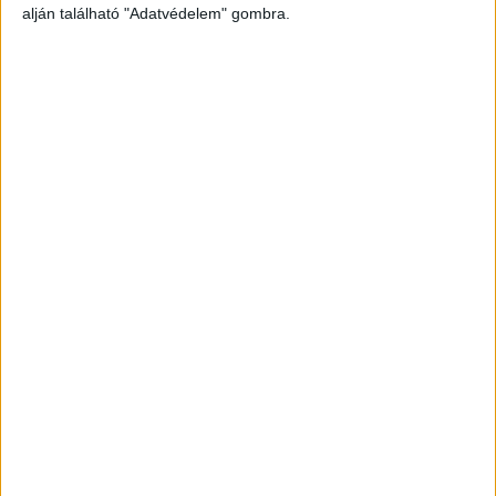
alján található "Adatvédelem" gombra.
Kétféleképpen működött a pénztárgép
A Békés Vármegyei Főügyészség közleménye
szerint a dohánybolt tulajdonosa olyan
számítógépes programot használt a dohánybolt
készletének kezelésére, amely online és offline is
kezeli a készletet. Ez azt jelenti, hogy internet