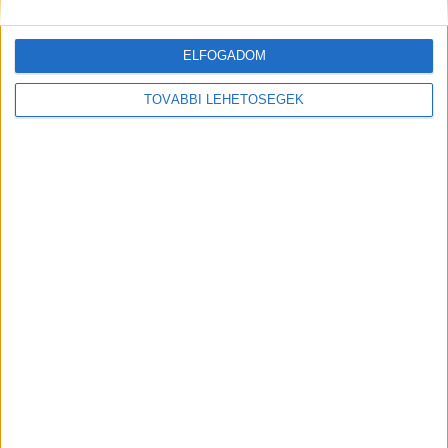
Kiemelt kép: illusztráció
ELFOGADOM
TOVÁBBI LEHETŐSÉGEK
MEGOSZTÁS: