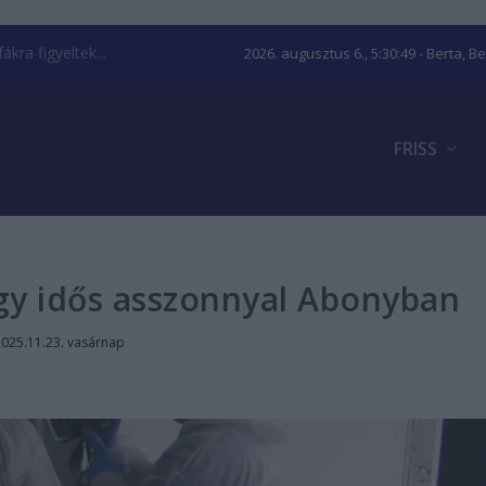
kra figyeltek...
2026. augusztus 6., 5:30:50
- Berta, B
FRISS
gy idős asszonnyal Abonyban
2025.11.23. vasárnap