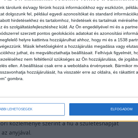
nk tárolunk és/vagy férünk hozzá információkhoz egy eszközön, példáu
t dolgozunk fel, például egyedi azonosítókat és standard információk
abott hirdetésekhez és tartalomhoz, hirdetések és tartalmak méréséhe
és szolgáltatásfejlesztéshez küld.
Az Ön engedélyével mi és a partne
dszerrel szerzett pontos geolokációs adatokat és azonosítási informác
megfelelő helyre kattintva hozzájárulhat ahhoz, hogy mi és a 1538 partne
 végezzünk. Másik lehetőségként a hozzájárulás megadása vagy elutasí
iókhoz juthat, és megváltoztathatja beállításait.
Felhívjuk figyelmét, 
ezeléséhez nem feltétlenül szükséges az Ön hozzájárulása, de jogában 
zelés ellen. A beállításai csak erre a weboldalra érvényesek. Bármikor m
isszavonhatja hozzájárulását, ha visszatér erre az oldalra, és rákattint a
lem" gombra.
ÁBBI LEHETŐSÉGEK
ELFOGADOM
ületésnapját ünneplő fiát egy nő Abonyban. A Pest
ri közleménye szerint a fiú a születésnapját
az anyjával.