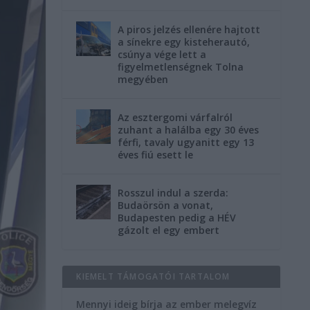
A piros jelzés ellenére hajtott
a sínekre egy kisteherautó,
csúnya vége lett a
figyelmetlenségnek Tolna
megyében
Az esztergomi várfalról
zuhant a halálba egy 30 éves
férfi, tavaly ugyanitt egy 13
éves fiú esett le
Rosszul indul a szerda:
Budaörsön a vonat,
Budapesten pedig a HÉV
gázolt el egy embert
KIEMELT TÁMOGATÓI TARTALOM
Mennyi ideig bírja az ember melegvíz