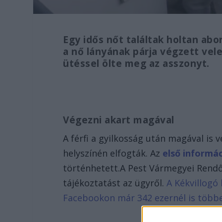
Egy idős nőt találtak holtan abo
a nő lányának párja végzett vele
ütéssel ölte meg az asszonyt.
Végezni akart magával
A férfi a gyilkosság után magával is
helyszínén elfogták. Az
első informá
történhetett.A Pest Vármegyei Rendő
tájékoztatást az ügyről.
A Kékvillogó 
Facebookon már 342 ezernél is több