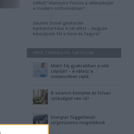
nélkül? Mennyire fontos a villanybojler
a modern otthonokban?
Saunier Duval gázkazán
karbantartása a tél előtt – Hogyan
készüljünk fel a hóra és fagyra?
FRISS TÁMOGATÓI TARTALOM
Miért fáj gyakrabban a nők
csípője? – A válasz a
medencében rejlik
B-vitamin komplex és folsav:
szükséged van rá?
Energiát függetlenül:
szigetüzemű megoldások
a