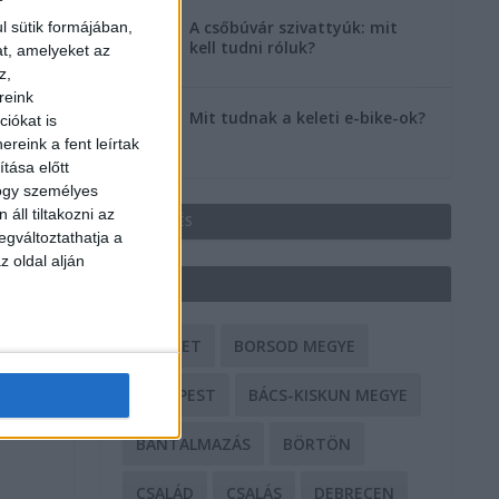
A csőbúvár szivattyúk: mit
l sütik formájában,
kell tudni róluk?
at, amelyeket az
z,
reink
Mit tudnak a keleti e-bike-ok?
iókat is
reink a fent leírtak
tása előtt
hogy személyes
áll tiltakozni az
HIRDETÉS
egváltoztathatja a
z oldal alján
CÍMKÉK
BALESET
BORSOD MEGYE
BUDAPEST
BÁCS-KISKUN MEGYE
BÁNTALMAZÁS
BÖRTÖN
CSALÁD
CSALÁS
DEBRECEN