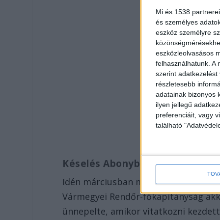
Mi és 1538 partnerei
és személyes adatoka
eszköz személyre sz
közönségmérésekhez 
eszközleolvasásos mó
felhasználhatunk. A 
szerint adatkezelést
részletesebb informác
adatainak bizonyos k
ilyen jellegű adatke
preferenciáit, vagy v
található "Adatvéde
Késelés Abonyban
TOV
Idén márciusban megkéselte a 18. sz
Vármegyei Rendőr-főkapitányság akko
ünnepelte, amikor vitatkozni kezdett 