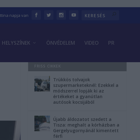
ettina napja van
HELYSZÍNEK
ÖNVÉDELEM
VIDEO
PR
FRISS CIKKEK
Trükkös tolvajok
szupermarketeknél: Ezekkel a
módszerrel lopják ki az
értékeket a gyanútlan
autósok kocsijából
Újabb áldozatot szedett a
Tisza: meghalt a kórházban a
Gergelyugornyánál kimentett
férfi