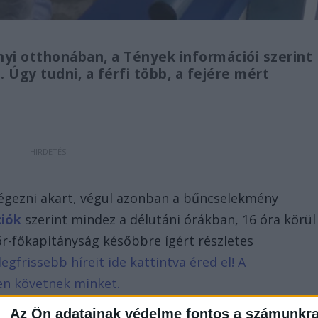
nyi otthonában, a Tények információi szerint
. Úgy tudni, a férfi több, a fejére mért
 végezni akart, végül azonban a bűncselekmény
ciók
szerint mindez a délutáni órákban, 16 óra körül
r-főkapitányság későbbre ígért részletes
legfrissebb híreit ide kattintva éred el! A
en követnek minket.
Az Ön adatainak védelme fontos a számunkr