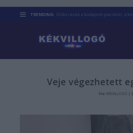
TRENDING:
Óriási razzia a budapesti piacokon, a kofá
Veje végezhetett e
Írta:
KÉKVILLOGÓ
|