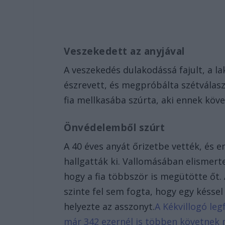
Veszekedett az anyjával
A veszekedés dulakodássá fajult, a l
észrevett, és megpróbálta szétválasz
fia mellkasába szúrta, aki ennek kö
Önvédelemből szúrt
A 40 éves anyát őrizetbe vették, és
hallgatták ki. Vallomásában elismert
hogy a fia többször is megütötte őt. 
szinte fel sem fogta, hogy egy késsel
helyezte az asszonyt.
A Kékvillogó leg
már 342 ezernél is többen követnek 