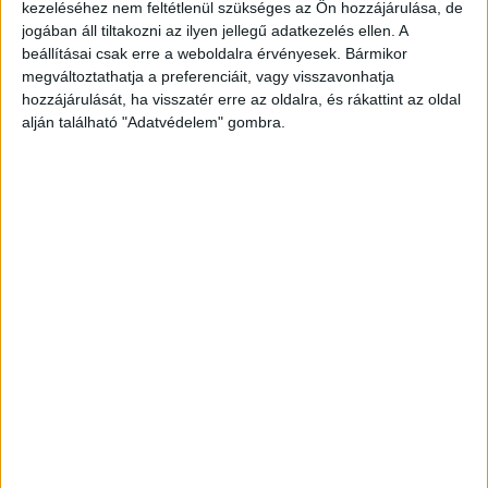
kezeléséhez nem feltétlenül szükséges az Ön hozzájárulása, de
jogában áll tiltakozni az ilyen jellegű adatkezelés ellen. A
beállításai csak erre a weboldalra érvényesek. Bármikor
megváltoztathatja a preferenciáit, vagy visszavonhatja
hozzájárulását, ha visszatér erre az oldalra, és rákattint az oldal
alján található "Adatvédelem" gombra.
Tavaly elszaporodtak az ilyen esetek
Tavaly november egy 33 éves édesanya
Sásdon
egy Pécsről
Dombóvárra tartó személyvonattal
ütközött össze, a jármű pedig 200 méteren
keresztül vonszolta magával a gépkocsit.