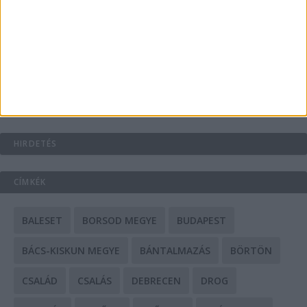
A csőbúvár szivattyúk: mit kell tudni róluk?
Mit tudnak a keleti e-bike-ok?
HIRDETÉS
CÍMKÉK
BALESET
BORSOD MEGYE
BUDAPEST
BÁCS-KISKUN MEGYE
BÁNTALMAZÁS
BÖRTÖN
CSALÁD
CSALÁS
DEBRECEN
DROG