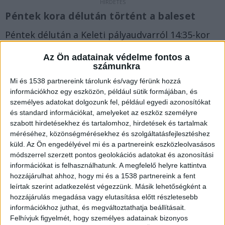
Péntek kora délután történt a baleset
Péntek délután a Keleti pályaudvarról 14:35-kor
Gödöllőre elindult S80-as vonat Gödöllő–Állami
Az Ön adatainak védelme fontos a
telepek előtt elütött egy embert. A helyszínelés
számunkra
ideje alatt – várhatóan 18 óráig – Isaszeg és
Mi és 1538 partnereink tárolunk és/vagy férünk hozzá
információkhoz egy eszközön, például sütik formájában, és
Gödöllő között a vonatok csak egy vágányon
személyes adatokat dolgozunk fel, például egyedi azonosítókat
közlekednek, a hatvani vonalon 15-30 perccel
és standard információkat, amelyeket az eszköz személyre
szabott hirdetésekhez és tartalomhoz, hirdetések és tartalmak
megnő a menetidő, vonatkimaradásokra is
méréséhez, közönségmérésekhez és szolgáltatásfejlesztéshez
számítani kell.
A Kékvillogó.hu legfrissebb híreit
küld.
Az Ön engedélyével mi és a partnereink eszközleolvasásos
ide kattintva éred el!
módszerrel szerzett pontos geolokációs adatokat és azonosítási
információkat is felhasználhatunk. A megfelelő helyre kattintva
hozzájárulhat ahhoz, hogy mi és a 1538 partnereink a fent
leírtak szerint adatkezelést végezzünk. Másik lehetőségként a
hozzájárulás megadása vagy elutasítása előtt részletesebb
információkhoz juthat, és megváltoztathatja beállításait.
Felhívjuk figyelmét, hogy személyes adatainak bizonyos