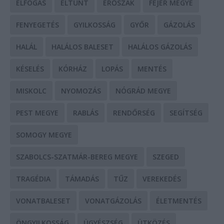
ELFOGÁS
ELTŰNT
ERŐSZAK
FEJÉR MEGYE
FENYEGETÉS
GYILKOSSÁG
GYŐR
GÁZOLÁS
HALÁL
HALÁLOS BALESET
HALÁLOS GÁZOLÁS
KÉSELÉS
KÓRHÁZ
LOPÁS
MENTÉS
MISKOLC
NYOMOZÁS
NÓGRÁD MEGYE
PEST MEGYE
RABLÁS
RENDŐRSÉG
SEGÍTSÉG
SOMOGY MEGYE
SZABOLCS-SZATMÁR-BEREG MEGYE
SZEGED
TRAGÉDIA
TÁMADÁS
TŰZ
VEREKEDÉS
VONATBALESET
VONATGÁZOLÁS
ÉLETMENTÉS
ÖNGYILKOSSÁG
ÜGYÉSZSÉG
ÜTKÖZÉS