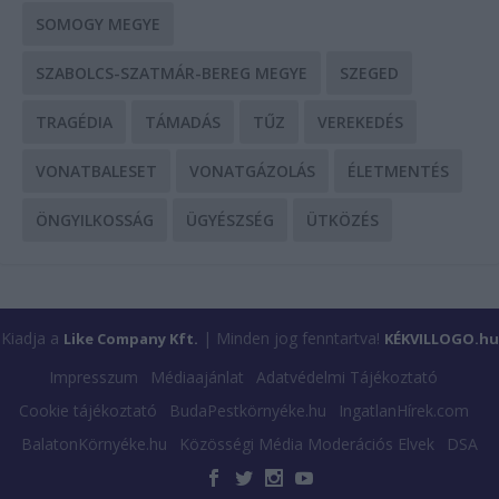
SOMOGY MEGYE
SZABOLCS-SZATMÁR-BEREG MEGYE
SZEGED
TRAGÉDIA
TÁMADÁS
TŰZ
VEREKEDÉS
VONATBALESET
VONATGÁZOLÁS
ÉLETMENTÉS
ÖNGYILKOSSÁG
ÜGYÉSZSÉG
ÜTKÖZÉS
Kiadja a
| Minden jog fenntartva!
Like Company Kft.
KÉKVILLOGO.hu
Impresszum
Médiaajánlat
Adatvédelmi Tájékoztató
Cookie tájékoztató
BudaPestkörnyéke.hu
IngatlanHírek.com
BalatonKörnyéke.hu
Közösségi Média Moderációs Elvek
DSA