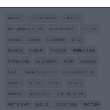
CÍMKÉK
BALESET
BORSOD MEGYE
BUDAPEST
BÁCS-KISKUN MEGYE
BÁNTALMAZÁS
BÖRTÖN
CSALÁD
CSALÁS
DEBRECEN
DROG
ELFOGÁS
ELTŰNT
ERŐSZAK
FEJÉR MEGYE
FENYEGETÉS
GYILKOSSÁG
GYŐR
GÁZOLÁS
HALÁL
HALÁLOS BALESET
HALÁLOS GÁZOLÁS
KÉSELÉS
KÓRHÁZ
LOPÁS
MENTÉS
MISKOLC
NYOMOZÁS
NÓGRÁD MEGYE
PEST MEGYE
RABLÁS
RENDŐRSÉG
SEGÍTSÉG