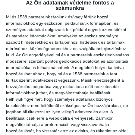
köszönhetően garantáltan száraz lábakkal
Az Ön adatainak védelme fontos a
térhetsz haza.
számunkra
Mi és 1538 partnereink tárolunk és/vagy férünk hozzá
Milyen cipőre van szüksége egy férfinak ősszel?
információkhoz egy eszközön, például sütik formájában, és
személyes adatokat dolgozunk fel, például egyedi azonosítókat
Bár szeptemberben még nem feltétlenül kell
és standard információkat, amelyeket az eszköz személyre
szabott hirdetésekhez és tartalomhoz, hirdetések és tartalmak
attól tartanod, hogy fázna a lábad, nem árt
méréséhez, közönségmérésekhez és szolgáltatásfejlesztéshez
idejében gondoskodnod magadról. A
Borgo.hu
küld.
Az Ön engedélyével mi és a partnereink eszközleolvasásos
módszerrel szerzett pontos geolokációs adatokat és azonosítási
férfi cipői
között szerencsére bőven találhatsz
információkat is felhasználhatunk. A megfelelő helyre kattintva
olyan kivitelt, amely minden esetben tökéletes
hozzájárulhat ahhoz, hogy mi és a 1538 partnereink a fent
leírtak szerint adatkezelést végezzünk. Másik lehetőségként a
választásnak bizonyulhat. Az őszi időszakban
hozzájárulás megadása vagy elutasítása előtt részletesebb
azonban van pár dolog, amire nem árt figyelned,
információkhoz juthat, és megváltoztathatja beállításait.
ha nem akarod, hogy egész nap vizes lábbal
Felhívjuk figyelmét, hogy személyes adatainak bizonyos
kezeléséhez nem feltétlenül szükséges az Ön hozzájárulása, de
üldögélj a munkahelyeden.
jogában áll tiltakozni az ilyen jellegű adatkezelés ellen. A
beállításai csak erre a weboldalra érvényesek. Bármikor
megváltoztathatja a preferenciáit, vagy visszavonhatja
Lassan beköszönt az igazi ősz, vele együtt pedig
hozzájárulását, ha visszatér erre az oldalra, és rákattint az oldal