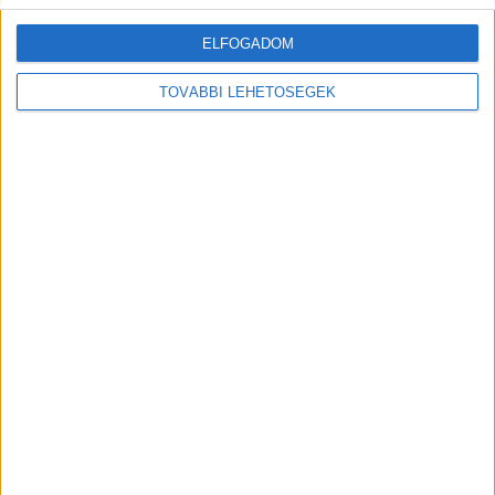
ELFOGADOM
TOVÁBBI LEHETŐSÉGEK
MEGOSZTÁS:
Előző
Következő
„Az is elhangzott, hogyha bárki
„Megmondtam az