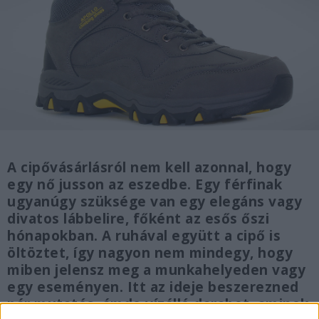
A cipővásárlásról nem kell azonnal, hogy
egy nő jusson az eszedbe. Egy férfinak
ugyanúgy szüksége van egy elegáns vagy
divatos lábbelire, főként az esős őszi
hónapokban. A ruhával együtt a cipő is
öltöztet, így nagyon nem mindegy, hogy
miben jelensz meg a munkahelyeden vagy
egy eseményen. Itt az ideje beszerezned
pár mutatós, ámde vízálló darabot, aminek