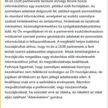
Mi és 1538 partnereink tárolunk és/vagy férünk hozzá
információkhoz egy eszközön, például sütik formájában, és
személyes adatokat dolgozunk fel, például egyedi azonosítókat
és standard információkat, amelyeket az eszköz személyre
szabott hirdetésekhez és tartalomhoz, hirdetések és tartalmak
méréséhez, közönségmérésekhez és szolgáltatásfejlesztéshez
küld.
Az Ön engedélyével mi és a partnereink eszközleolvasásos
módszerrel szerzett pontos geolokációs adatokat és azonosítási
információkat is felhasználhatunk. A megfelelő helyre kattintva
hozzájárulhat ahhoz, hogy mi és a 1538 partnereink a fent
Sokan nem tudják, miért állnak
leírtak szerint adatkezelést végezzünk. Másik lehetőségként a
hozzájárulás megadása vagy elutasítása előtt részletesebb
A legtöbben csak találgatják, mi lehet a
információkhoz juthat, és megváltoztathatja beállításait.
probléma.
A pomázi tűzoltóság közlése szerint
Felhívjuk figyelmét, hogy személyes adatainak bizonyos
Pilisszentkereszt után a Dobogókő fele vezető út
kezeléséhez nem feltétlenül szükséges az Ön hozzájárulása, de
jogában áll tiltakozni az ilyen jellegű adatkezelés ellen. A
a jegesedés miatt járhatatlanná vált. Emellett
beállításai csak erre a weboldalra érvényesek. Bármikor
egy baleset is nehezíti a közlekedést Esztergom
megváltoztathatja a preferenciáit, vagy visszavonhatja
hozzájárulását, ha visszatér erre az oldalra, és rákattint az oldal
felé, így abba az irányba teljes az útzár.
alján található "Adatvédelem" gombra.