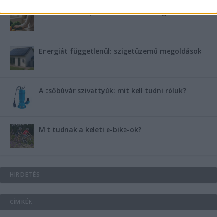
B-vitamin komplex és folsav: szükséged van rá?
Energiát függetlenül: szigetüzemű megoldások
A csőbúvár szivattyúk: mit kell tudni róluk?
Mit tudnak a keleti e-bike-ok?
HIRDETÉS
CÍMKÉK