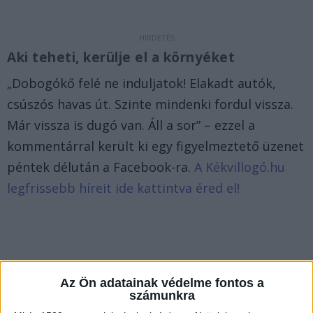
Aki teheti, kerülje el a környéket
„Dobogókő felé ne induljatok! Elakadt autók,
csúszós havas út. Szinte mindenki fordul vissza.
Már vissza is dugó van. Áll a sor” – ezzel a
kommentárral került ki egy figyelmeztető üzenet
péntek délután a Facebook-ra.
A Kékvillogó.hu
legfrissebb híreit ide kattintva éred el!
Az Ön adatainak védelme fontos a
számunkra