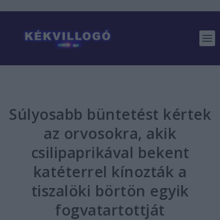
Súlyosabb büntetést kértek
az orvosokra, akik
csilipaprikával bekent
katéterrel kínozták a
tiszalöki börtön egyik
fogvatartottját