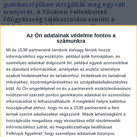
gumikesztyűben vizsgálták meg egy rab
aranyerét.
A Fővárosi Fellebbviteli
Főügyészség tájékoztatása szerint a
bíróság a volt börtönorvost, illetve az
egészségügyi osztály volt vezetőjét is t 2
Az Ön adatainak védelme fontos a
év és 6 hónap szabadságvesztésre, és 5 év
számunkra
egészségügyi foglalkozástól eltiltásra
Mi és 1538 partnereink tárolunk és/vagy férünk hozzá
ítélték, míg az ápoló 540 ezres
információkhoz egy eszközön, például sütik formájában, és
pénzbüntetést kapott.
személyes adatokat dolgozunk fel, például egyedi azonosítókat
és standard információkat, amelyeket az eszköz személyre
szabott hirdetésekhez és tartalomhoz, hirdetések és tartalmak
méréséhez, közönségmérésekhez és szolgáltatásfejlesztéshez
küld.
Az Ön engedélyével mi és a partnereink eszközleolvasásos
módszerrel szerzett pontos geolokációs adatokat és azonosítási
Vádat emeltek az orvosok ellen
információkat is felhasználhatunk. A megfelelő helyre kattintva
hozzájárulhat ahhoz, hogy mi és a 1538 partnereink a fent
A Debreceni Regionális Nyomozó Ügyészség még
leírtak szerint adatkezelést végezzünk. Másik lehetőségként a
tavaly áprilisban emelt vádat tiszalöki börtön
hozzájárulás megadása vagy elutasítása előtt részletesebb
egészségügyi osztályán dolgozó orvos, valamint
információkhoz juthat, és megváltoztathatja beállításait.
Felhívjuk figyelmét, hogy személyes adatainak bizonyos