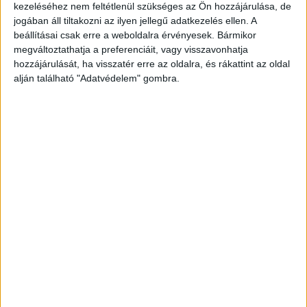
a volt osztályvezető ellen kétrendbeli hivatalos
kezeléséhez nem feltétlenül szükséges az Ön hozzájárulása, de
eljárásban elkövetett bántalmazás bűntette
jogában áll tiltakozni az ilyen jellegű adatkezelés ellen. A
beállításai csak erre a weboldalra érvényesek. Bármikor
miatt. Egy ott dolgozó ápolót jelentési
megváltoztathatja a preferenciáit, vagy visszavonhatja
kötelezettség megszegésének vétsége katonai
hozzájárulását, ha visszatér erre az oldalra, és rákattint az oldal
alján található "Adatvédelem" gombra.
bűncselekmény miatt állítottak bíróság elé.
A
BudapestKörnyéke.hu hírportál legfrissebb híreit
ide kattintva éred el! A Facebookon már 700
ezernél is többen követik a portáljainkat,
köszönjük, hogy most te is minket olvasol!