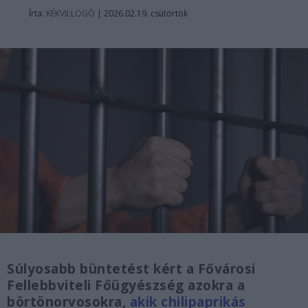
Írta:
KÉKVILLOGÓ
|
2026.02.19. csütörtök
Súlyosabb büntetést kért a Fővárosi
Fellebbviteli Főügyészség azokra a
börtönorvosokra,
akik chilipaprikás