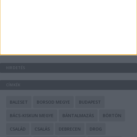
A csőbúvár szivattyúk: mit kell tudni róluk?
Mit tudnak a keleti e-bike-ok?
HIRDETÉS
CÍMKÉK
BALESET
BORSOD MEGYE
BUDAPEST
BÁCS-KISKUN MEGYE
BÁNTALMAZÁS
BÖRTÖN
CSALÁD
CSALÁS
DEBRECEN
DROG