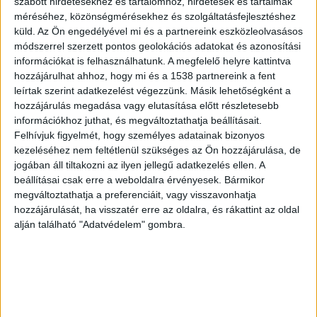
Sznopek Veronika, a Zala Vármegyei Rendőr-
szabott hirdetésekhez és tartalomhoz, hirdetések és tartalmak
méréséhez, közönségmérésekhez és szolgáltatásfejlesztéshez
főkapitányság szóvivője azt mondta: egy 26 éves
küld.
Az Ön engedélyével mi és a partnereink eszközleolvasásos
férfi a sebesség helytelen megválasztása miatt
módszerrel szerzett pontos geolokációs adatokat és azonosítási
információkat is felhasználhatunk. A megfelelő helyre kattintva
egy kanyarban elvesztette uralmát járműve
hozzájárulhat ahhoz, hogy mi és a 1538 partnereink a fent
felett és azzal villanyoszlopnak csapódott.
A
leírtak szerint adatkezelést végezzünk. Másik lehetőségként a
hozzájárulás megadása vagy elutasítása előtt részletesebb
Kékvillogó legfrissebb híreit ide kattintva éred el!
információkhoz juthat, és megváltoztathatja beállításait.
A Facebookon már 342 ezernél is többen
Felhívjuk figyelmét, hogy személyes adatainak bizonyos
követnek minket.
kezeléséhez nem feltétlenül szükséges az Ön hozzájárulása, de
jogában áll tiltakozni az ilyen jellegű adatkezelés ellen. A
beállításai csak erre a weboldalra érvényesek. Bármikor
megváltoztathatja a preferenciáit, vagy visszavonhatja
hozzájárulását, ha visszatér erre az oldalra, és rákattint az oldal
alján található "Adatvédelem" gombra.