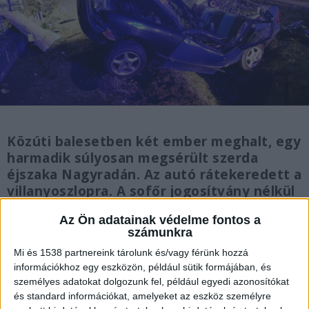
Közúti balesetben két ember meghalt, egy
harmadik súlyosan megsérült szerda
éjszaka Nagyradán. Az autó rátekeredett a
villanyoszlopra. A sofőr jogosítvány nélkül
vezetett.
Az Ön adatainak védelme fontos a
számunkra
Mi és 1538 partnereink tárolunk és/vagy férünk hozzá
információkhoz egy eszközön, például sütik formájában, és
személyes adatokat dolgozunk fel, például egyedi azonosítókat
Villanyoszlopnak csapódott
és standard információkat, amelyeket az eszköz személyre