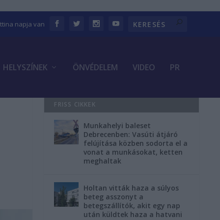
ettina napja van
HELYSZÍNEK
ÖNVÉDELEM
VIDEO
PR
FRISS CIKKEK
Munkahelyi baleset
Debrecenben: Vasúti átjáró
felújítása közben sodorta el a
vonat a munkásokat, ketten
meghaltak
Holtan vitták haza a súlyos
beteg asszonyt a
betegszállítók, akit egy nap
után küldtek haza a hatvani