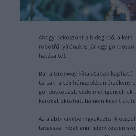
Ahogy beköszönt a hideg idő, a kert i
robotfűnyírónak is jár egy gondosan 
hatásaitól.
Bár a Grönway kínálatában kapható
társak, a téli hónapokban érzékeny e
gondoskodást, védelmet igényelnek. A
károkat okozhat, ha nem készítjük f
Az alábbi cikkben igyekeztünk összefo
tavasszal hibátlanul jelentkezzen sz