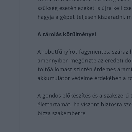
szükség esetén ezeket is újra kell cse
hagyja a gépet teljesen kiszáradni, m
A tárolás körülményei
A robotfűnyírót fagymentes, száraz he
amennyiben megőrizte az eredeti dob
töltőállomást szintén érdemes áramtal
akkumulátor védelme érdekében a rob
A gondos előkészítés és a szakszerű 
élettartamát, ha viszont biztosra szer
bízza szakemberre.