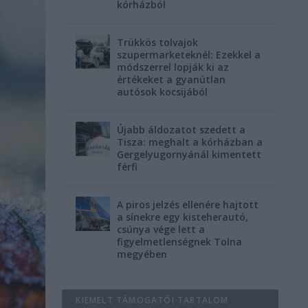
kórházból
Trükkös tolvajok
szupermarketeknél: Ezekkel a
módszerrel lopják ki az
értékeket a gyanútlan
autósok kocsijából
Újabb áldozatot szedett a
Tisza: meghalt a kórházban a
Gergelyugornyánál kimentett
férfi
A piros jelzés ellenére hajtott
a sínekre egy kisteherautó,
csúnya vége lett a
figyelmetlenségnek Tolna
megyében
KIEMELT TÁMOGATÓI TARTALOM