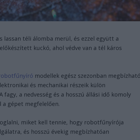
s lassan téli álomba merül, és ezzel együtt a
előkészített kuckó, ahol védve van a tél káros
robotfűnyíró
modellek egész szezonban megbízhat
lektronikai és mechanikai részeik külön
 fagy, a nedvesség és a hosszú állási idő komoly
el a gépet megfelelően.
glalni, miket kell tennie, hogy robotfűnyírója
olgálatra, és hosszú évekig megbízhatóan