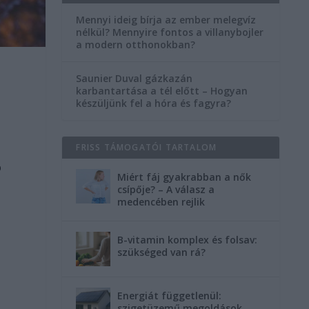
Mennyi ideig bírja az ember melegvíz
nélkül? Mennyire fontos a villanybojler
a modern otthonokban?
Saunier Duval gázkazán
karbantartása a tél előtt – Hogyan
készüljünk fel a hóra és fagyra?
FRISS TÁMOGATÓI TARTALOM
ó
Miért fáj gyakrabban a nők
csípője? – A válasz a
medencében rejlik
B-vitamin komplex és folsav:
szükséged van rá?
Energiát függetlenül:
szigetüzemű megoldások