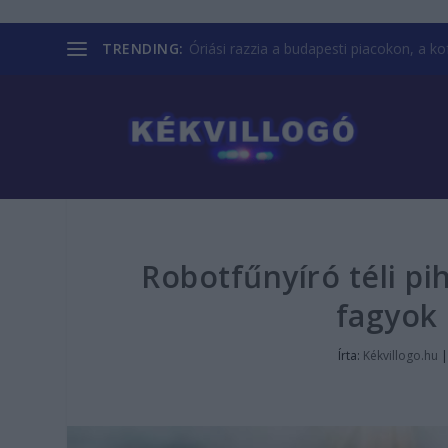
TRENDING:
Óriási razzia a budapesti piacokon, a kofá
Robotfűnyíró téli pi
fagyok 
Írta:
Kékvillogo.hu