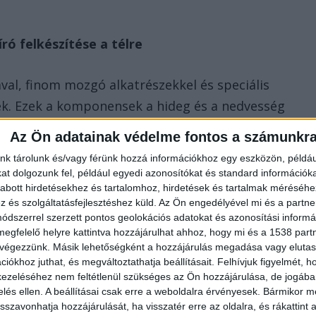
.
ró felkészítése a télre
val, finom mozgó alkatrészekkel és speciális
. Ezek a komponensek a hideg és a nedvesség
atrészek ridegebbé válhatnak, a fém részek
Az Ön adatainak védelme fontos a számunkr
ig mélykisülhet, ha nem kezeljük őket megfelelően
nk tárolunk és/vagy férünk hozzá információkhoz egy eszközön, példáu
zze az ilyen meghibásodásokat, és biztosítsa a gépe
t dolgozunk fel, például egyedi azonosítókat és standard információk
abott hirdetésekhez és tartalomhoz, hirdetések és tartalmak méréséhe
.
és szolgáltatásfejlesztéshez küld.
Az Ön engedélyével mi és a partne
dszerrel szerzett pontos geolokációs adatokat és azonosítási informác
küldeni, amikor a fű növekedése lelassul, és az
megfelelő helyre kattintva hozzájárulhat ahhoz, hogy mi és a 1538 partne
 végezzünk. Másik lehetőségként a hozzájárulás megadása vagy elutasí
sius-fok alá csökken: ez az időszak általában októbe
iókhoz juthat, és megváltoztathatja beállításait.
Felhívjuk figyelmét, 
ezeléséhez nem feltétlenül szükséges az Ön hozzájárulása, de jogában 
zelés ellen. A beállításai csak erre a weboldalra érvényesek. Bármikor m
isszavonhatja hozzájárulását, ha visszatér erre az oldalra, és rákattint a
megoldható, a Grönway robotfűnyíró hotel Miskolc