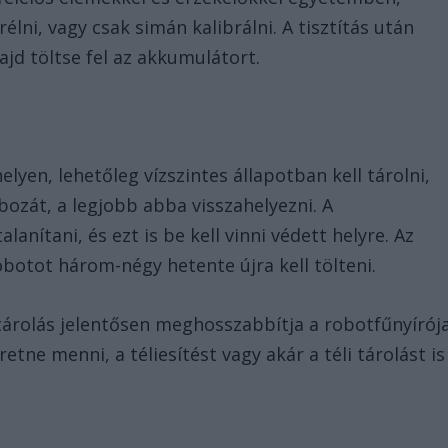
rélni, vagy csak simán kalibrálni. A tisztítás után
ajd töltse fel az akkumulátort.
lyen, lehetőleg vízszintes állapotban kell tárolni,
ozát, a legjobb abba visszahelyezni. A
anítani, és ezt is be kell vinni védett helyre. Az
otot három-négy hetente újra kell tölteni.
tárolás jelentősen meghosszabbítja a robotfűnyírój
etne menni, a téliesítést vagy akár a téli tárolást is