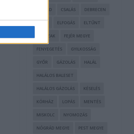
CSALÁD
CSALÁS
DEBRECEN
DROG
ELFOGÁS
ELTŰNT
ERŐSZAK
FEJÉR MEGYE
FENYEGETÉS
GYILKOSSÁG
GYŐR
GÁZOLÁS
HALÁL
HALÁLOS BALESET
HALÁLOS GÁZOLÁS
KÉSELÉS
KÓRHÁZ
LOPÁS
MENTÉS
MISKOLC
NYOMOZÁS
NÓGRÁD MEGYE
PEST MEGYE