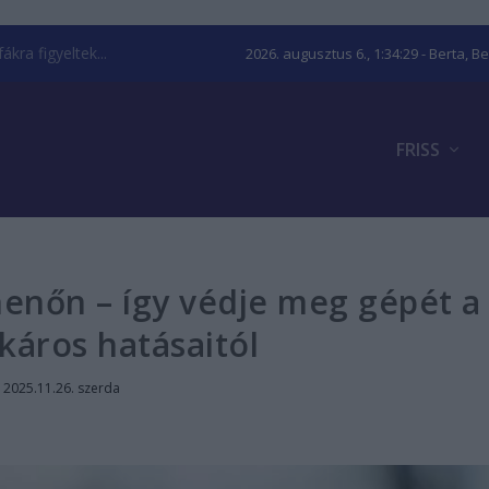
kra figyeltek...
2026. augusztus 6., 1:34:30
- Berta, B
FRISS
henőn – így védje meg gépét a
káros hatásaitól
|
2025.11.26. szerda