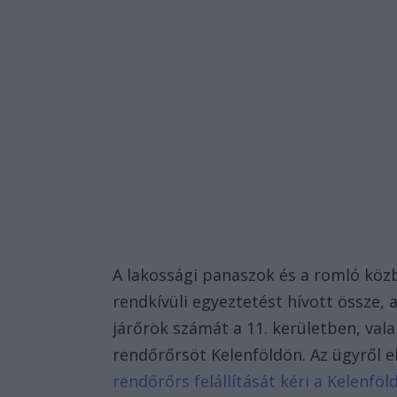
A lakossági panaszok és a romló köz
rendkívüli egyeztetést hívott össze,
járőrök számát a 11. kerületben, vala
rendőrőrsöt Kelenföldön. Az ügyről 
rendőrőrs felállítását kéri a Kelenf