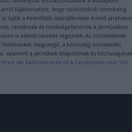
iltott dohányzás visszaszorítására. A Budapesti
rról tájékoztatott, hogy csütörtöktől szombatig
s zajlik a Kelenföldi vasútállomást érintő járatokon
nőrök, rendészek és minőségellenőrök a járműveken,
okon is ellenőrzéseket végeznek. Az intézkedések
si feltételeket megszegő, a közösségi közlekedés
, valamint a járművek állapotának és tisztaságána
 híreit ide kattintva éred el! A Facebookon már 342