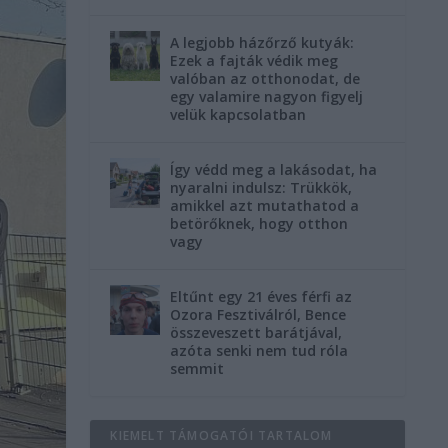
A legjobb házőrző kutyák:
Ezek a fajták védik meg
valóban az otthonodat, de
egy valamire nagyon figyelj
velük kapcsolatban
Így védd meg a lakásodat, ha
nyaralni indulsz: Trükkök,
amikkel azt mutathatod a
betörőknek, hogy otthon
vagy
Eltűnt egy 21 éves férfi az
Ozora Fesztiválról, Bence
összeveszett barátjával,
azóta senki nem tud róla
semmit
KIEMELT TÁMOGATÓI TARTALOM