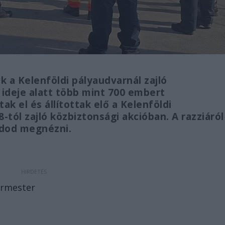
k a Kelenföldi pályaudvarnál zajló
 ideje alatt több mint 700 embert
ak el és állítottak elő a Kelenföldi
tól zajló közbiztonsági akcióban. A razziáról
udod megnézni.
ármester