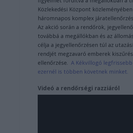
figyelmet fordítva a megállókban a t
Közlekedési Központ közleményében a
háromnapos komplex járatellenőrzés i
Az akció során a rendőrök, jegyelle
továbbá a megállókban és az állomás
célja a jegyellenőrzésen túl az utazá
rendjét megzavaró emberek kiszűrése
ellenőrzése.
A Kékvillogó legfrissebb
ezernél is többen követnek minket.
Videó a rendőrségi razziáról