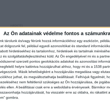
Az Ön adatainak védelme fontos a számunkr
reagálva egy hete állandó, emelt létszámú jelenléte
nk tárolunk és/vagy férünk hozzá információkhoz egy eszközön, példáu
t dolgozunk fel, például egyedi azonosítókat és standard információk
. A 11. kerületi rendőrkapitányság járőrei önálló,
abott hirdetésekhez és tartalomhoz, hirdetések és tartalmak méréséhe
özös szolgálatot látnak el, emellett a BRFK és a
és szolgáltatásfejlesztéshez küld.
Az Ön engedélyével mi és a partne
dszerrel szerzett pontos geolokációs adatokat és azonosítási informác
rőket biztosít, így éjjel-nappal vannak rendőrök a
megfelelő helyre kattintva hozzájárulhat ahhoz, hogy mi és a 1538 partne
íreit ide kattintva éred el! A Facebookon már 342
 végezzünk. Másik lehetőségként a hozzájárulás megadása vagy elutasí
iókhoz juthat, és megváltoztathatja beállításait.
Felhívjuk figyelmét, 
ezeléséhez nem feltétlenül szükséges az Ön hozzájárulása, de jogában 
zelés ellen. A beállításai csak erre a weboldalra érvényesek. Bármikor m
l
isszavonhatja hozzájárulását, ha visszatér erre az oldalra, és rákattint a
lem" gombra.
 körözés alapján, nyolcat kábítószer-fogyasztás,
állítottak elő. Közterületi alkoholfogyasztás, illetv