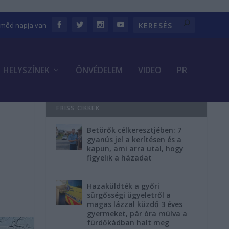
Emőd napja van
HELYSZÍNEK
ÖNVÉDELEM
VIDEO
PR
FRISS CIKKEK
Betörők célkeresztjében: 7
gyanús jel a kerítésen és a
kapun, ami arra utal, hogy
figyelik a házadat
Hazaküldték a győri
sürgősségi ügyeletről a
magas lázzal küzdő 3 éves
gyermeket, pár óra múlva a
fürdőkádban halt meg