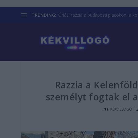
TRENDING:
Óriási razzia a budapesti piacokon, a kofá
Razzia a Kelenföl
személyt fogtak el a
Írta:
KÉKVILLOGÓ
|
2