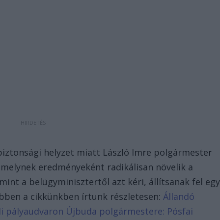
biztonsági helyzet miatt László Imre polgármester
 amelynek eredményeként radikálisan növelik a
mint a belügyminisztertől azt kéri, állítsanak fel eg
ebben a cikkünkben írtunk részletesen:
Állandó
öldi pályaudvaron Újbuda polgármestere: Pósfai