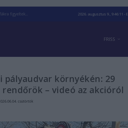
kra figyeltek...
2026. augusztus 9., 9:46:12
- 
FRISS
di pályaudvar környékén: 29
 rendőrök – videó az akcióról
026.06.04. csütörtök