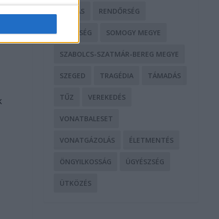
RABLÁS
RENDŐRSÉG
SEGÍTSÉG
SOMOGY MEGYE
SZABOLCS-SZATMÁR-BEREG MEGYE
SZEGED
TRAGÉDIA
TÁMADÁS
TŰZ
VEREKEDÉS
k
VONATBALESET
VONATGÁZOLÁS
ÉLETMENTÉS
ÖNGYILKOSSÁG
ÜGYÉSZSÉG
ÜTKÖZÉS