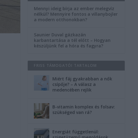
Mennyi ideig bírja az ember melegvíz
nélkül? Mennyire fontos a villanybojler
a modern otthonokban?
Saunier Duval gázkazán
karbantartása a tél előtt – Hogyan
készüljünk fel a hóra és fagyra?
FRISS TÁMOGATÓI TARTALOM
Miért fáj gyakrabban a nők
csípője? – A válasz a
medencében rejlik
B-vitamin komplex és folsav:
szükséged van rá?
Energiát függetlenül:
szigetüzemű megoldások