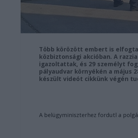
Több körözött embert is elfogta
közbiztonsági akcióban. A razzia
igazoltattak, és 29 személyt fogt
pályaudvar környékén a május 28-
készült videót cikkünk végén t
A belügyminiszterhez fordutl a polg