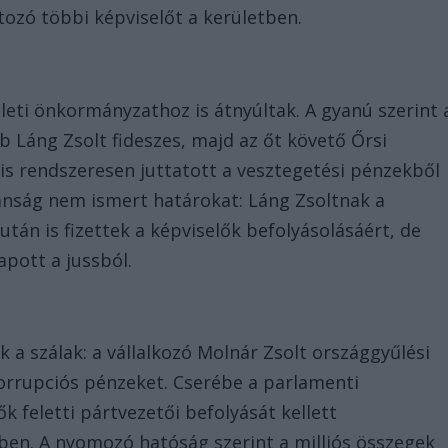
rtozó többi képviselőt a kerületben.
rületi önkormányzathoz is átnyúltak. A gyanú szerint 
b Láng Zsolt fideszes, majd az őt követő Őrsi
is rendszeresen juttatott a vesztegetési pénzekből
lanság nem ismert határokat: Láng Zsoltnak a
tán is fizettek a képviselők befolyásolásáért, de
apott a jussból.
k a szálak: a vállalkozó Molnár Zsolt országgyűlési
korrupciós pénzeket. Cserébe a parlamenti
 feletti pártvezetői befolyását kellett
ben. A nyomozó hatóság szerint a milliós összegek