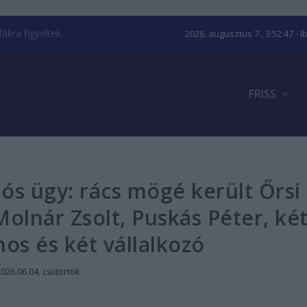
kra figyeltek...
2026. augusztus 7., 3:52:48
- I
FRISS
iós ügy: rács mögé került Őrsi
Molnár Zsolt, Puskás Péter, ké
s és két vállalkozó
026.06.04. csütörtök