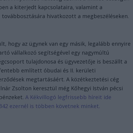
en a kiterjedt kapcsolataira, valamint a
ső továbbosztására hivatkozott a megbeszéléseken.
lt, hogy az ügynek van egy másik, legalább ennyire
artó vállalkozó segítségével egy nagymúltú
égcsoport tulajdonosa és ügyvezetője is beszállt a
entebb említett óbudai és II. kerületi
rződések megtartásáért. A közétkeztetési cég
lnár Zsolton keresztül még Kőhegyi István pécsi
őpénzeket.
A Kékvillogó legfrissebb híreit ide
342 ezernél is többen követnek minket.