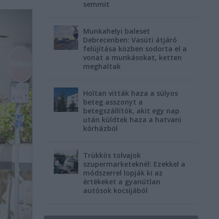
semmit
Munkahelyi baleset
Debrecenben: Vasúti átjáró
felújítása közben sodorta el a
vonat a munkásokat, ketten
meghaltak
Holtan vitták haza a súlyos
beteg asszonyt a
betegszállítók, akit egy nap
után küldtek haza a hatvani
kórházból
Trükkös tolvajok
szupermarketeknél: Ezekkel a
módszerrel lopják ki az
értékeket a gyanútlan
autósok kocsijából