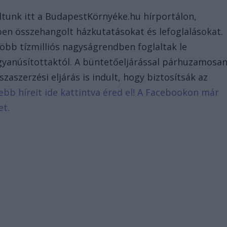
ltunk itt a BudapestKörnyéke.hu hírportálon,
ben összehangolt házkutatásokat és lefoglalásokat.
öbb tízmilliós nagyságrendben foglaltak le
gyanúsítottaktól. A büntetőeljárással párhuzamosa
aszerzési eljárás is indult, hogy biztosítsák az
sebb híreit ide kattintva éred el! A Facebookon már
et.