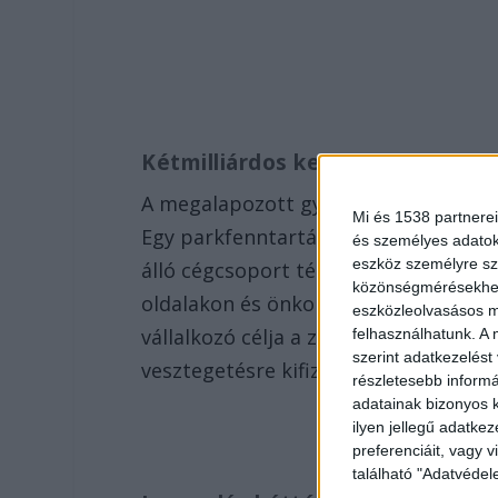
Kétmilliárdos kenőpénzcsap
A megalapozott gyanú lényege egészen
Mi és 1538 partnerei
Egy parkfenntartási munkákat végző
és személyes adatoka
eszköz személyre sz
álló cégcsoport tényleges irányítója 2
közönségmérésekhez 
oldalakon és önkormányzati ciklusoko
eszközleolvasásos mó
vállalkozó célja a zsíros szerződések 
felhasználhatunk. A 
szerint adatkezelést
vesztegetésre kifizetett összeg pedig
részletesebb informác
adatainak bizonyos k
ilyen jellegű adatke
preferenciáit, vagy v
található "Adatvéde