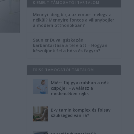
KIEMELT TÁMOGATÓI TARTALOM
Mennyi ideig bírja az ember melegvíz
nélkül? Mennyire fontos a villanybojler
a modern otthonokban?
Saunier Duval gázkazán
karbantartása a tél előtt – Hogyan
készüljünk fel a hóra és fagyra?
FRISS TÁMOGATÓI TARTALOM
Miért fáj gyakrabban a nők
csípője? – A válasz a
medencében rejlik
B-vitamin komplex és folsav:
szükséged van rá?