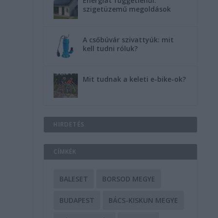
Energiát függetlenül:
szigetüzemű megoldások
A csőbúvár szivattyúk: mit
kell tudni róluk?
n
Mit tudnak a keleti e-bike-ok?
HIRDETÉS
CÍMKÉK
BALESET
BORSOD MEGYE
BUDAPEST
BÁCS-KISKUN MEGYE