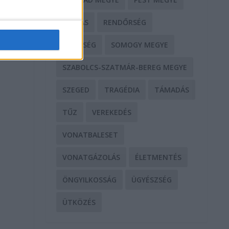
l
RABLÁS
RENDŐRSÉG
SEGÍTSÉG
SOMOGY MEGYE
SZABOLCS-SZATMÁR-BEREG MEGYE
SZEGED
TRAGÉDIA
TÁMADÁS
TŰZ
VEREKEDÉS
VONATBALESET
VONATGÁZOLÁS
ÉLETMENTÉS
ÖNGYILKOSSÁG
ÜGYÉSZSÉG
ÜTKÖZÉS