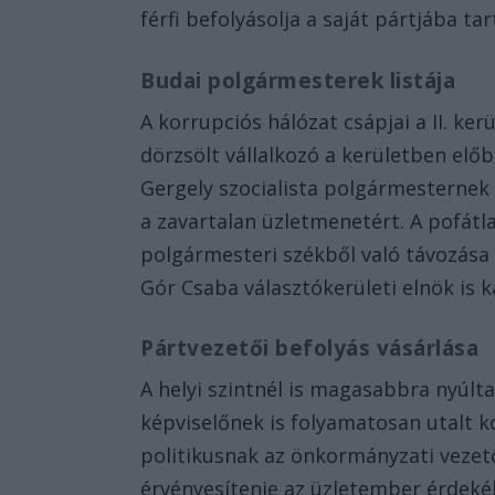
férfi befolyásolja a saját pártjába ta
Budai polgármesterek listája
A korrupciós hálózat csápjai a II. ke
dörzsölt vállalkozó a kerületben előb
Gergely szocialista polgármesternek 
a zavartalan üzletmenetért. A pofát
polgármesteri székből való távozása u
Gór Csaba választókerületi elnök is k
Pártvezetői befolyás vásárlása
A helyi szintnél is magasabbra nyúlta
képviselőnek is folyamatosan utalt 
politikusnak az önkormányzati vezetők
érvényesítenie az üzletember érdeké