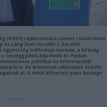
g (KNYF) tájékoztatása szerint csütörtökön
i és Láng Zsolt korábbi 2. kerületi
Az ügyészség indítványa nyomán, a bíróság
-s országgyűlési képviselő és Puskás
 momentumos politikus és információnk
tásáról is. Az érintettek ciklusokon átívelő
gadtak el. A nekik kifizetett pénz összege