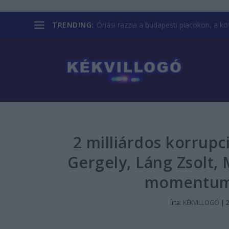
TRENDING:
Óriási razzia a budapesti piacokon, a kofá
2 milliárdos korrupc
Gergely, Láng Zsolt, 
momentumo
Írta:
KÉKVILLOGÓ
|
2