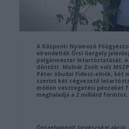
A Központi Nyomozó Főügyészsé
elrendelték Őrsi Gergely jelenleg
polgármester letartóztatását. 
döntött Molnár Zsolt volt MSZP
Péter óbudai Fidesz-elnök, két
szerint két cégvezető letartózta
módon vesztegetési pénzeket fo
meghaladja a 2 milliárd forintot.
Összehangolt ügyészségi akció