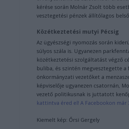
kérése során Molnár Zsolt több esetb
vesztegetési pénzek állítólagos bel
Közétkeztetési mutyi Pécsig
Az ügyészségi nyomozás során kiderü
súlyos szála is. Ugyanezen parkfennt
közétkeztetési szolgáltatást végző c
buliba, és szintén megvesztegette a f
önkormányzati vezetőket a menzasze
képviselője ugyanezen csatornán, Mo
vezető politikusnak is juttatott ken
kattintva éred el! A Facebookon már 
Kiemelt kép: Őrsi Gergely