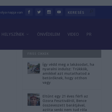
bolya napja van
HELYSZÍNEK
ÖNVÉDELEM
VIDEO
PR
FRISS CIKKEK
Így védd meg a lakásodat, ha
nyaralni indulsz: Trükkök,
amikkel azt mutathatod a
t
betörőknek, hogy otthon
vagy
Eltűnt egy 21 éves férfi az
Ozora Fesztiválról, Bence
összeveszett barátjával,
azóta senki nem tud róla