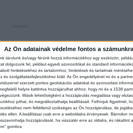
Az Ön adatainak védelme fontos a számunkr
 elképesztő képet fest a fővárosi mutyivilágról.
nk tárolunk és/vagy férünk hozzá információkhoz egy eszközön, példáu
, több budapesti önkormányzattal is szerződésben
t dolgozunk fel, például egyedi azonosítókat és standard információk
abott hirdetésekhez és tartalomhoz, hirdetések és tartalmak méréséhe
011 és 2024 között, vagyis 13 éven át, politikai
és szolgáltatásfejlesztéshez küld.
Az Ön engedélyével mi és a partne
n átívelve vesztegetett meg vezető politikusokat. 
dszerrel szerzett pontos geolokációs adatokat és azonosítási informác
folyamatos biztosítása és a feltételek javítása volt, 
megfelelő helyre kattintva hozzájárulhat ahhoz, hogy mi és a 1538 partne
 végezzünk. Másik lehetőségként a hozzájárulás megadása vagy elutasí
 meghaladja a 2 milliárd forintot.
iókhoz juthat, és megváltoztathatja beállításait.
Felhívjuk figyelmét, 
ezeléséhez nem feltétlenül szükséges az Ön hozzájárulása, de jogában 
zelés ellen. A beállításai csak erre a weboldalra érvényesek. Bármikor m
isszavonhatja hozzájárulását, ha visszatér erre az oldalra, és rákattint a
lem" gombra.