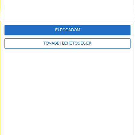
hívható zöldszám): 06-80-555-111
Központi segélyhívó szám (díjmentes): 112
ELFOGADOM
Kiemelt kép: a körözött férfi – police.hu
TOVÁBBI LEHETŐSÉGEK
MEGOSZTÁS: