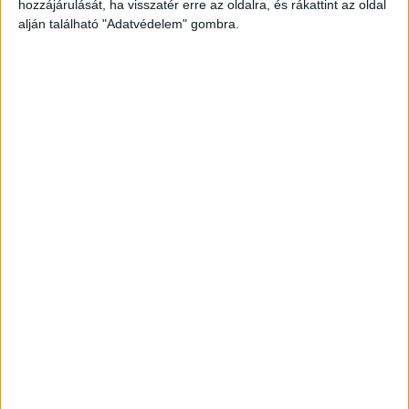
hozzájárulását, ha visszatér erre az oldalra, és rákattint az oldal
alján található "Adatvédelem" gombra.
Drog-ügyben keveredett
A rendelkezésre álló adatok szerint a salgótarjáni
születésű férfi ellen a Balassagyarmati
Törvényszék BV. Csoportja bocsátotta ki az
elfogatóparancsot. A vád ellene kábítószer
birtoklása (Btk. 178. §) bűncselekmény
elkövetése. A rendőrség az ügyben a 12010-