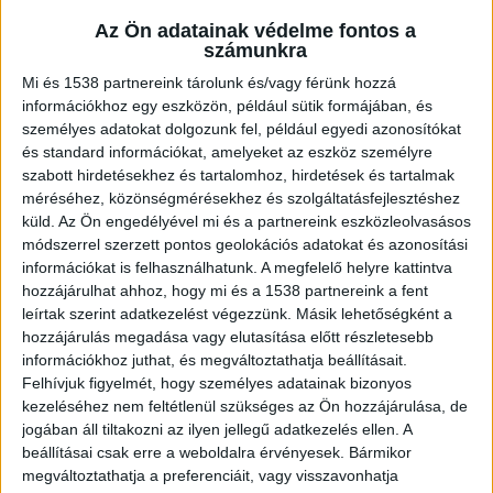
Az Ön adatainak védelme fontos a
Körözik a férfit
számunkra
Mi és 1538 partnereink tárolunk és/vagy férünk hozzá
A Salgótarjáni Rendőrkapitányság körözési
információkhoz egy eszközön, például sütik formájában, és
eljárást folytat a 23 éves Bada Tamás ügyében. A
személyes adatokat dolgozunk fel, például egyedi azonosítókat
fiatal férfi ellen jelenleg is érvényes
és standard információkat, amelyeket az eszköz személyre
szabott hirdetésekhez és tartalomhoz, hirdetések és tartalmak
elfogatóparancs van érvényben, miután kivonta
méréséhez, közönségmérésekhez és szolgáltatásfejlesztéshez
magát az igazságszolgáltatás alól. Kábítószerrel
küld.
Az Ön engedélyével mi és a partnereink eszközleolvasásos
módszerrel szerzett pontos geolokációs adatokat és azonosítási
kapcsolatos bűncselekmény áll a háttérben.
A
információkat is felhasználhatunk. A megfelelő helyre kattintva
Kékvillogó legfrissebb híreit ide kattintva éred el!
hozzájárulhat ahhoz, hogy mi és a 1538 partnereink a fent
leírtak szerint adatkezelést végezzünk. Másik lehetőségként a
A Facebookon már 342 ezernél is többen
hozzájárulás megadása vagy elutasítása előtt részletesebb
követnek minket.
információkhoz juthat, és megváltoztathatja beállításait.
Felhívjuk figyelmét, hogy személyes adatainak bizonyos
kezeléséhez nem feltétlenül szükséges az Ön hozzájárulása, de
jogában áll tiltakozni az ilyen jellegű adatkezelés ellen. A
beállításai csak erre a weboldalra érvényesek. Bármikor
megváltoztathatja a preferenciáit, vagy visszavonhatja