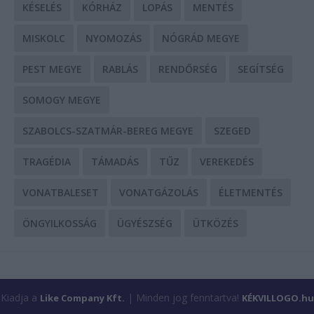
KÉSELÉS
KÓRHÁZ
LOPÁS
MENTÉS
MISKOLC
NYOMOZÁS
NÓGRÁD MEGYE
PEST MEGYE
RABLÁS
RENDŐRSÉG
SEGÍTSÉG
SOMOGY MEGYE
SZABOLCS-SZATMÁR-BEREG MEGYE
SZEGED
TRAGÉDIA
TÁMADÁS
TŰZ
VEREKEDÉS
VONATBALESET
VONATGÁZOLÁS
ÉLETMENTÉS
ÖNGYILKOSSÁG
ÜGYÉSZSÉG
ÜTKÖZÉS
Kiadja a
| Minden jog fenntartva!
Like Company Kft.
KÉKVILLOGO.hu