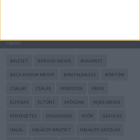
HIRDETÉS
CÍMKÉK
BALESET
BORSOD MEGYE
BUDAPEST
BÁCS-KISKUN MEGYE
BÁNTALMAZÁS
BÖRTÖN
CSALÁD
CSALÁS
DEBRECEN
DROG
ELFOGÁS
ELTŰNT
ERŐSZAK
FEJÉR MEGYE
FENYEGETÉS
GYILKOSSÁG
GYŐR
GÁZOLÁS
HALÁL
HALÁLOS BALESET
HALÁLOS GÁZOLÁS