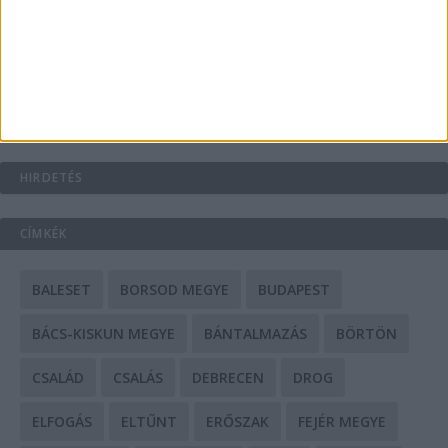
A csőbúvár szivattyúk: mit kell tudni róluk?
Mit tudnak a keleti e-bike-ok?
HIRDETÉS
CÍMKÉK
BALESET
BORSOD MEGYE
BUDAPEST
BÁCS-KISKUN MEGYE
BÁNTALMAZÁS
BÖRTÖN
CSALÁD
CSALÁS
DEBRECEN
DROG
ELFOGÁS
ELTŰNT
ERŐSZAK
FEJÉR MEGYE