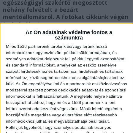
egészségügyi szakértő megosztott
néhány felvételt a bezárt
mentőállomásról. A fotókat cikkünk végén
tudod elérni.
Az Ön adatainak védelme fontos a
számunkra
Mi és 1538 partnereink tárolunk és/vagy férünk hozzá
információkhoz egy eszközön, például sütik formájában, és
Lerohadt zuhanyzó
személyes adatokat dolgozunk fel, például egyedi azonosítókat
és standard információkat, amelyeket az eszköz személyre
“Így néz ki az Országos Mentőszolgálat Hős
szabott hirdetésekhez és tartalomhoz, hirdetések és tartalmak
Képzője Balatonlellén. Külön figyelmet érdemel a
méréséhez, közönségmérésekhez és szolgáltatásfejlesztéshez
küld.
Az Ön engedélyével mi és a partnereink eszközleolvasásos
zuhanyzótálcából kibukkanó elmaszkírozott
módszerrel szerzett pontos geolokációs adatokat és azonosítási
vezeték. A Mentőszolgálat felelős vezetése annyit
információkat is felhasználhatunk. A megfelelő helyre kattintva
hozzájárulhat ahhoz, hogy mi és a 1538 partnereink a fent
tett az immár életveszélyessé lerohadt állomás
leírtak szerint adatkezelést végezzünk. Másik lehetőségként a
fenntartáshoz, hogy az Építési Osztály remek
hozzájárulás megadása vagy elutasítása előtt részletesebb
információkhoz juthat, és megváltoztathatja beállításait.
szakemberei évente ellenőrizte a fürdőben a
Felhívjuk figyelmét, hogy személyes adatainak bizonyos
repedés mértékét, hogy mennyit távolodott