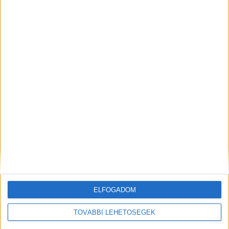
kapcsolatot az OMSZ vezetőivel illetve a kormány
képviselőivel a helyzet megnyugtató megoldása
érdekében” – írta az épület összeomlása után
Mórig József Attila, a térség fideszes
képviselője.
A Kékvillogó legfrissebb híreit ide
kattintva éred el! A Facebookon már 341 ezernél
is többen követnek minket.
Fotók a lepusztult mentőállomásról – klikk
a bejegyzésre
ELFOGADOM
TOVÁBBI LEHETŐSÉGEK