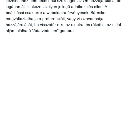
kezeléséhez nem feltétlenül szükséges az Ön hozzájárulása, de
egymástól” – írja közösségi oldalán az
jogában áll tiltakozni az ilyen jellegű adatkezelés ellen. A
beállításai csak erre a weboldalra érvényesek. Bármikor
egészségügyi szakértő.
A Kékvillogó legfrissebb
megváltoztathatja a preferenciáit, vagy visszavonhatja
híreit ide kattintva éred el! A Facebookon már
hozzájárulását, ha visszatér erre az oldalra, és rákattint az oldal
alján található "Adatvédelem" gombra.
341 ezernél is többen követnek minket.