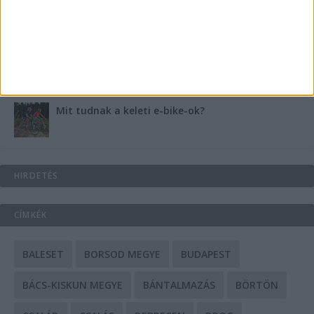
A csőbúvár szivattyúk: mit kell tudni róluk?
Mit tudnak a keleti e-bike-ok?
HIRDETÉS
CÍMKÉK
BALESET
BORSOD MEGYE
BUDAPEST
BÁCS-KISKUN MEGYE
BÁNTALMAZÁS
BÖRTÖN