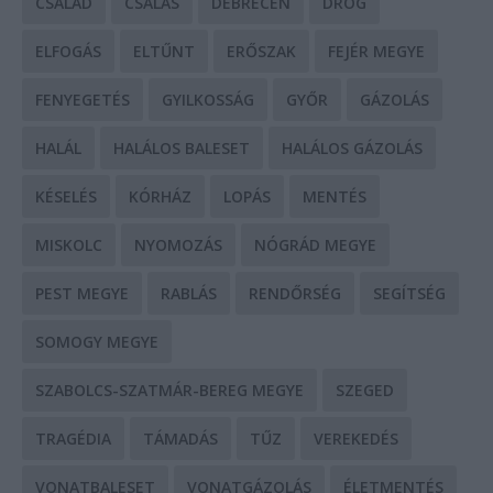
CSALÁD
CSALÁS
DEBRECEN
DROG
ELFOGÁS
ELTŰNT
ERŐSZAK
FEJÉR MEGYE
FENYEGETÉS
GYILKOSSÁG
GYŐR
GÁZOLÁS
HALÁL
HALÁLOS BALESET
HALÁLOS GÁZOLÁS
KÉSELÉS
KÓRHÁZ
LOPÁS
MENTÉS
MISKOLC
NYOMOZÁS
NÓGRÁD MEGYE
PEST MEGYE
RABLÁS
RENDŐRSÉG
SEGÍTSÉG
SOMOGY MEGYE
SZABOLCS-SZATMÁR-BEREG MEGYE
SZEGED
TRAGÉDIA
TÁMADÁS
TŰZ
VEREKEDÉS
VONATBALESET
VONATGÁZOLÁS
ÉLETMENTÉS