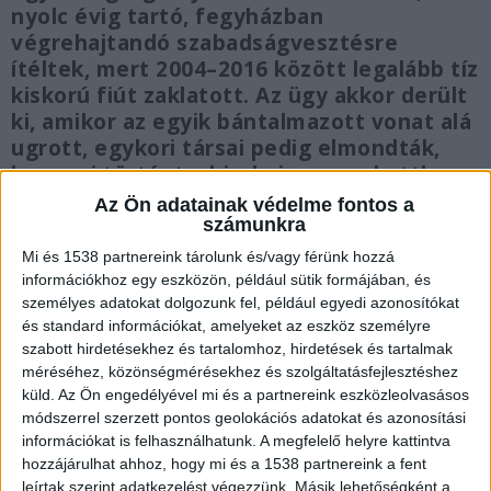
nyolc évig tartó, fegyházban
végrehajtandó szabadságvesztésre
ítéltek, mert 2004–2016 között legalább tíz
kiskorú fiút zaklatott. Az ügy akkor derült
ki, amikor az egyik bántalmazott vonat alá
ugrott, egykori társai pedig elmondták,
hogy mi történt a bicskei gyermekotthon
falai között. A volt igazgató a váci
Az Ön adatainak védelme fontos a
börtönben tölti büntetését.
számunkra
Mi és 1538 partnereink tárolunk és/vagy férünk hozzá
információkhoz egy eszközön, például sütik formájában, és
személyes adatokat dolgozunk fel, például egyedi azonosítókat
és standard információkat, amelyeket az eszköz személyre
Április közepén szabadul
szabott hirdetésekhez és tartalomhoz, hirdetések és tartalmak
méréséhez, közönségmérésekhez és szolgáltatásfejlesztéshez
A Fővárosi Törvényszék sajtószóvivője a
444.hu
-
küld.
Az Ön engedélyével mi és a partnereink eszközleolvasásos
módszerrel szerzett pontos geolokációs adatokat és azonosítási
nak megerősítette, hogy közepén szabadulhat a
információkat is felhasználhatunk. A megfelelő helyre kattintva
V. János. A pedofil igazgató már két éve is
hozzájárulhat ahhoz, hogy mi és a 1538 partnereink a fent
leírtak szerint adatkezelést végezzünk. Másik lehetőségként a