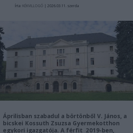
Írta:
KÉKVILLOGÓ
|
2026.03.11. szerda
Áprilisban szabadul a börtönből V. János, a
bicskei Kossuth Zsuzsa Gyermekotthon
egykori igazgatója. A férfit 2019-ben,