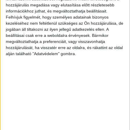
próbálkozott azzal, hogy a bíróság megállapítsa
hozzájárulás megadása vagy elutasítása előtt részletesebb
a feltételes szabadon bocsátását. .V. a bicskei
információkhoz juthat, és megváltoztathatja beállításait.
gyermekotthon igazgatójaként 2004 és 2016
Felhívjuk figyelmét, hogy személyes adatainak bizonyos
kezeléséhez nem feltétlenül szükséges az Ön hozzájárulása, de
között legalább tíz kiskorú fiút zaklatott. Ezért a
jogában áll tiltakozni az ilyen jellegű adatkezelés ellen. A
tettéért és azért a kényszerítésért, amelyben K.
beállításai csak erre a weboldalra érvényesek. Bármikor
megváltoztathatja a preferenciáit, vagy visszavonhatja
Endre segédkezett neki, amikor rá akarták
hozzájárulását, ha visszatér erre az oldalra, és rákattint az oldal
beszélni az egyik érintett fiatalkorút, hogy az
alján található "Adatvédelem" gombra.
változtassa meg a vallomását a rendőrségen.