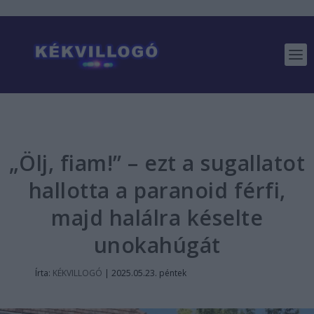
„Ölj, fiam!” – ezt a sugallatot
hallotta a paranoid férfi,
majd halálra késelte
unokahúgát
Írta:
KÉKVILLOGÓ
|
2025.05.23. péntek