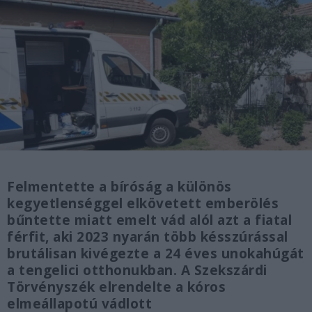
Felmentette a bíróság a különös
kegyetlenséggel elkövetett emberölés
bűntette miatt emelt vád alól azt a fiatal
férfit, aki 2023 nyarán több késszúrással
brutálisan kivégezte a 24 éves unokahúgát
a tengelici otthonukban. A Szekszárdi
Törvényszék elrendelte a kóros
elmeállapotú vádlott