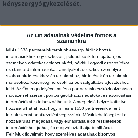
kényszergyógykezelését.
Az Ön adatainak védelme fontos a
Pszichés betegségben szenved
számunkra
A húszas évei végén járó férfi tíz éve paranoid
Mi és 1538 partnereink tárolunk és/vagy férünk hozzá
információkhoz egy eszközön, például sütik formájában, és
tudathasadásos elmebetegségben szenved,
személyes adatokat dolgozunk fel, például egyedi azonosítókat
amelyet vallási-ideológiai téveszmék, nagyzásos
és standard információkat, amelyeket az eszköz személyre
szabott hirdetésekhez és tartalomhoz, hirdetések és tartalmak
gondolatok, parancsszerű utasításokat adó,
méréséhez, közönségmérésekhez és szolgáltatásfejlesztéshez
mintha jellegű hallási-észlelési zavarok
küld.
Az Ön engedélyével mi és a partnereink eszközleolvasásos
módszerrel szerzett pontos geolokációs adatokat és azonosítási
jellemeznek. A fiatalember két évvel ezelőtt a
információkat is felhasználhatunk. A megfelelő helyre kattintva
kóros elmeállapotként értékelendő
hozzájárulhat ahhoz, hogy mi és a 1538 partnereink a fent
betegségének parancsszerű, hallási-észlelési
leírtak szerint adatkezelést végezzünk. Másik lehetőségként a
hozzájárulás megadása vagy elutasítása előtt részletesebb
zavarokkal jellemzett akut szakaszában volt,
információkhoz juthat, és megváltoztathatja beállításait.
amely miatt teljesen képtelen volt arra, hogy a
Felhívjuk figyelmét, hogy személyes adatainak bizonyos