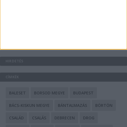
A csőbúvár szivattyúk: mit kell tudni róluk?
Mit tudnak a keleti e-bike-ok?
HIRDETÉS
CÍMKÉK
BALESET
BORSOD MEGYE
BUDAPEST
BÁCS-KISKUN MEGYE
BÁNTALMAZÁS
BÖRTÖN
CSALÁD
CSALÁS
DEBRECEN
DROG