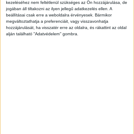
kezeléséhez nem feltétlenül szükséges az Ön hozzájárulása, de
cselekménye következményeit felismerje, vagy,
jogában áll tiltakozni az ilyen jellegű adatkezelés ellen. A
hogy e felismerésnek megfelelően cselekedjék.
A
beállításai csak erre a weboldalra érvényesek. Bármikor
megváltoztathatja a preferenciáit, vagy visszavonhatja
Kékvillogó legfrissebb híreit ide kattintva éred el!
hozzájárulását, ha visszatér erre az oldalra, és rákattint az oldal
A Facebookon már 341 ezernél is többen
alján található "Adatvédelem" gombra.
követnek minket.