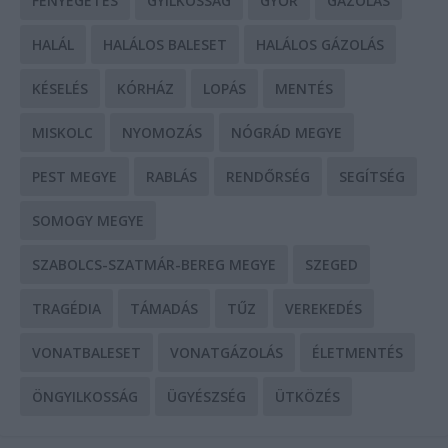
FENYEGETÉS
GYILKOSSÁG
GYŐR
GÁZOLÁS
HALÁL
HALÁLOS BALESET
HALÁLOS GÁZOLÁS
KÉSELÉS
KÓRHÁZ
LOPÁS
MENTÉS
MISKOLC
NYOMOZÁS
NÓGRÁD MEGYE
PEST MEGYE
RABLÁS
RENDŐRSÉG
SEGÍTSÉG
SOMOGY MEGYE
SZABOLCS-SZATMÁR-BEREG MEGYE
SZEGED
TRAGÉDIA
TÁMADÁS
TŰZ
VEREKEDÉS
VONATBALESET
VONATGÁZOLÁS
ÉLETMENTÉS
ÖNGYILKOSSÁG
ÜGYÉSZSÉG
ÜTKÖZÉS