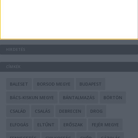
Mit tudnak a keleti e-bike-ok?
HIRDETÉS
CÍMKÉK
BALESET
BORSOD MEGYE
BUDAPEST
BÁCS-KISKUN MEGYE
BÁNTALMAZÁS
BÖRTÖN
CSALÁD
CSALÁS
DEBRECEN
DROG
ELFOGÁS
ELTŰNT
ERŐSZAK
FEJÉR MEGYE