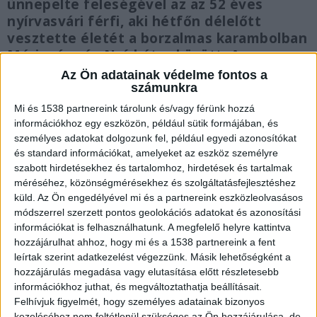
ünnepelte feleségével az az 52 éves
nyírvasvári férfi, aki hétfőn délelőtt
vesztette életét a borzalmas karambolban
Máriapócs és Nyírbátor között. A
családapa rokonait vitte volna orvoshoz,
Az Ön adatainak védelme fontos a
de sosem értek oda.
számunkra
Mi és 1538 partnereink tárolunk és/vagy férünk hozzá
információkhoz egy eszközön, például sütik formájában, és
személyes adatokat dolgozunk fel, például egyedi azonosítókat
és standard információkat, amelyeket az eszköz személyre
Ketten meghaltak
szabott hirdetésekhez és tartalomhoz, hirdetések és tartalmak
méréséhez, közönségmérésekhez és szolgáltatásfejlesztéshez
Halálos baleset történt a napokban Nyírbátor és
küld.
Az Ön engedélyével mi és a partnereink eszközleolvasásos
módszerrel szerzett pontos geolokációs adatokat és azonosítási
Máriapócs között. A karambolban két ember
információkat is felhasználhatunk. A megfelelő helyre kattintva
életét vesztette, egy személyt pedig
hozzájárulhat ahhoz, hogy mi és a 1538 partnereink a fent
életveszélyes állapotban, mentőhelikopterrel
leírtak szerint adatkezelést végezzünk. Másik lehetőségként a
hozzájárulás megadása vagy elutasítása előtt részletesebb
vittek kórházba. A 4911-es úton történt frontális
információkhoz juthat, és megváltoztathatja beállításait.
ütközésben a sofőr és egyik utasa halt meg. Az
Felhívjuk figyelmét, hogy személyes adatainak bizonyos
kezeléséhez nem feltétlenül szükséges az Ön hozzájárulása, de