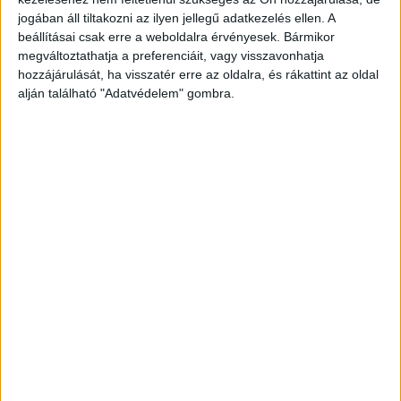
anyós ülésen utazó nagybácsi jelenleg is
jogában áll tiltakozni az ilyen jellegű adatkezelés ellen. A
kómában van.
A Kékvillogó legfrissebb híreit ide
beállításai csak erre a weboldalra érvényesek. Bármikor
megváltoztathatja a preferenciáit, vagy visszavonhatja
kattintva éred el! A Facebookon már 342 ezernél
hozzájárulását, ha visszatér erre az oldalra, és rákattint az oldal
is többen követnek minket.
alján található "Adatvédelem" gombra.