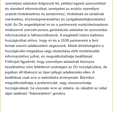
Hivatásos nevelőszülőként
személyes adatokat dolgozunk fel, például egyedi azonosítókat
és standard információkat, amelyeket az eszköz személyre
tevékenykedett
szabott hirdetésekhez és tartalomhoz, hirdetések és tartalmak
Az elítélt nő 2017 – 2023 között, különböző
méréséhez, közönségmérésekhez és szolgáltatásfejlesztéshez
küld.
Az Ön engedélyével mi és a partnereink eszközleolvasásos
időszakokban négy kiskorú gyermekről
módszerrel szerzett pontos geolokációs adatokat és azonosítási
gondoskodott, mint nevelőszülő. Ezen
információkat is felhasználhatunk. A megfelelő helyre kattintva
hozzájárulhat ahhoz, hogy mi és a 1538 partnereink a fent
időszakokban tatabányai otthonában
leírtak szerint adatkezelést végezzünk. Másik lehetőségként a
rendszeresen bántalmazta a gondozására bízott
hozzájárulás megadása vagy elutasítása előtt részletesebb
gyermekeket.
A Kékvillogó legfrissebb híreit ide
információkhoz juthat, és megváltoztathatja beállításait.
Felhívjuk figyelmét, hogy személyes adatainak bizonyos
kattintva éred el! A Facebookon már 342 ezernél
kezeléséhez nem feltétlenül szükséges az Ön hozzájárulása, de
is többen követnek minket.
jogában áll tiltakozni az ilyen jellegű adatkezelés ellen. A
beállításai csak erre a weboldalra érvényesek. Bármikor
megváltoztathatja a preferenciáit, vagy visszavonhatja
hozzájárulását, ha visszatér erre az oldalra, és rákattint az oldal
alján található "Adatvédelem" gombra.