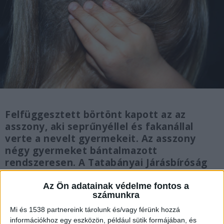
Felfüggesztett börtönt kapott az az
asszony, aki seprűnyéllel és fakanállal
verte a nevelt gyermekeit. Az asszony
négy gyermeket bántalmazott
rendszeresen. A Tatabányai Járásbíróság
hozott ítéletet az ügyben.
Az Ön adatainak védelme fontos a
számunkra
Mi és 1538 partnereink tárolunk és/vagy férünk hozzá
információkhoz egy eszközön, például sütik formájában, és