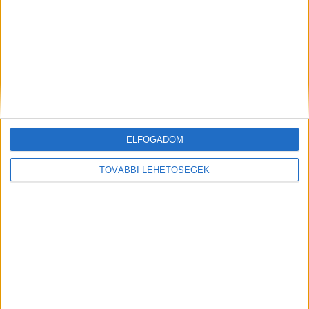
ELFOGADOM
TOVÁBBI LEHETŐSÉGEK
Előző
Következő
„Ő volt a hősünk, ő volt a
Drogot árultak egy budapesti
családfő, a mindenünk” –
kisboltban, a rendőrség
rokonait vitte orvoshoz a
bezáratta az üzletet – videó a
nyírvasvári családapa, amikor
cikkben
frontálisan ütközött egy
kisteherautóval, ketten
meghaltak