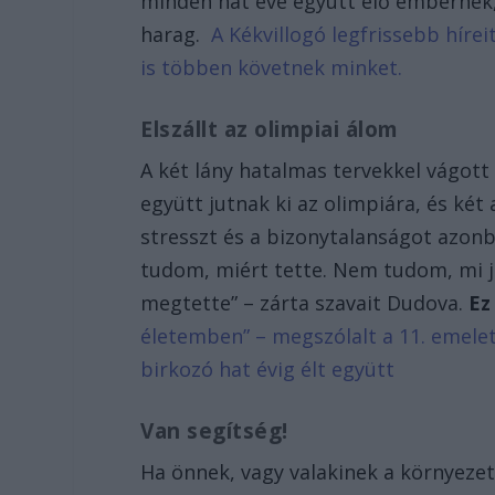
minden hat éve együtt élő embernek, 
harag.
A Kékvillogó legfrissebb híre
is többen követnek minket.
Elszállt az olimpiai álom
A két lány hatalmas tervekkel vágott 
együtt jutnak ki az olimpiára, és két
stresszt és a bizonytalanságot azonb
tudom, miért tette. Nem tudom, mi j
megtette” – zárta szavait Dudova.
Ez
életemben” – megszólalt a 11. emele
birkozó hat évig élt együtt
Van segítség!
Ha önnek, vagy valakinek a környezet