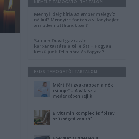
KIEMELT TÁMOGATÓI TARTALOM
Mennyi ideig bírja az ember melegvíz
nélkül? Mennyire fontos a villanybojler
a modern otthonokban?
Saunier Duval gázkazán
karbantartása a tél előtt – Hogyan
készüljünk fel a hóra és fagyra?
FRISS TÁMOGATÓI TARTALOM
Miért fáj gyakrabban a nők
csípője? – A válasz a
medencében rejlik
B-vitamin komplex és folsav:
szükséged van rá?
Energiát függetlenül: