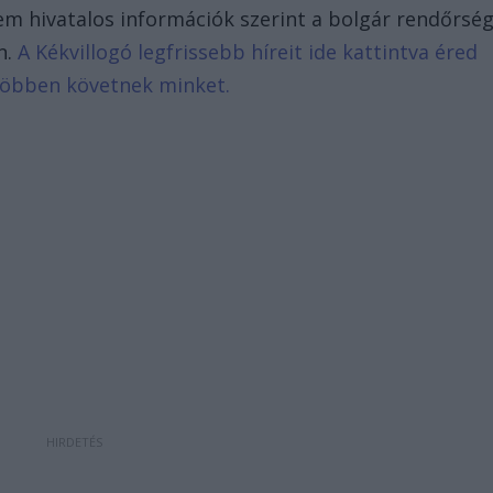
nem hivatalos információk szerint a bolgár rendőrsé
n.
A Kékvillogó legfrissebb híreit ide kattintva éred
 többen követnek minket.