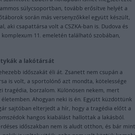
grammos súlycsoportban, tovább erősítve helyét a
zőtáborok során más versenyzőkkel együtt készült,
al, aki csapattársa volt a CSZKA-ban is. Dudova és
” komplexum 11. emeletén található szobában,
.
tykák a lakótársát
ehezebb időszakát éli át. Zsanett nem csupán a
ársa is volt, a sportolónő azt mondta, kötelessége
zi tragédia, borzalom. Különösen nekem, mert
z életemben. Ahogyan neki is én. Együtt küzdöttünk
r sajtóban elterjedt a hír, hogy a tragédia előtt a
zomszédok hangos kiabálást hallottak a lakásból.
érdéses időszakban nem is aludt otthon, és bár min