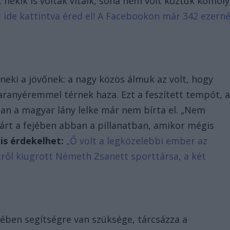
nekik is voltak vitáik, soha nem volt köztük komoly
it ide kattintva éred el! A Facebookon már 342 ezerné
neki a jövőnek: a nagy közös álmuk az volt, hogy
 aranyéremmel térnek haza. Ezt a feszített tempót, 
an a magyar lány lelke már nem bírta el. „Nem
árt a fejében abban a pillanatban, amikor mégis
 is érdekelhet:
„Ő volt a legközelebbi ember az
tről kiugrott Németh Zsanett sporttársa, a két
ében segítségre van szüksége, tárcsázza a