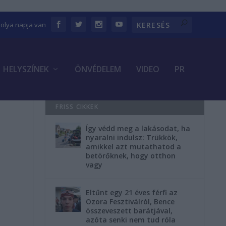
bolya napja van
HELYSZÍNEK
ÖNVÉDELEM
VIDEO
PR
FRISS CIKKEK
Így védd meg a lakásodat, ha
nyaralni indulsz: Trükkök,
amikkel azt mutathatod a
betörőknek, hogy otthon
vagy
Eltűnt egy 21 éves férfi az
Ozora Fesztiválról, Bence
összeveszett barátjával,
azóta senki nem tud róla