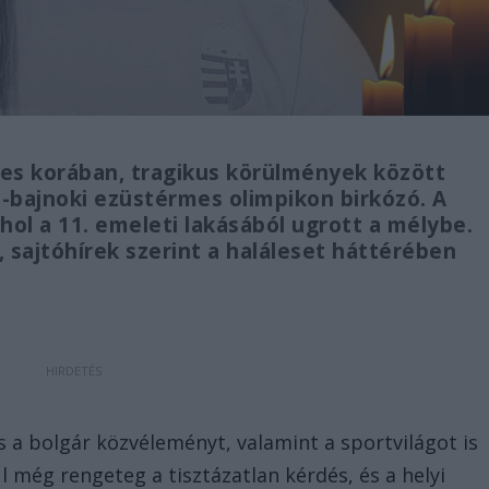
ves korában, tragikus körülmények között
bajnoki ezüstérmes olimpikon birkózó. A
ahol a 11. emeleti lakásából ugrott a mélybe.
 sajtóhírek szerint a haláleset háttérében
s a bolgár közvéleményt, valamint a sportvilágot is
l még rengeteg a tisztázatlan kérdés, és a helyi