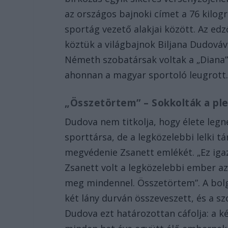
az országos bajnoki címet a 76 kilo
sportág vezető alakjai között. Az ed
köztük a világbajnok Biljana Dudováv
Németh szobatársak voltak a „Diana
ahonnan a magyar sportoló leugrott
„Összetörtem” – Sokkolták a ple
Dudova nem titkolja, hogy élete legn
sporttársa, de a legközelebbi lelki t
megvédenie Zsanett emlékét. „Ez iga
Zsanett volt a legközelebbi ember a
meg mindennel. Összetörtem”. A bolgá
két lány durván összeveszett, és a s
Dudova ezt határozottan cáfolja: a k