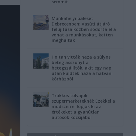
semmit
Munkahelyi baleset
Debrecenben: Vasúti átjáró
felújítása közben sodorta el a
vonat a munkásokat, ketten
meghaltak
Holtan vitták haza a súlyos
beteg asszonyt a
betegszállítók, akit egy nap
után küldtek haza a hatvani
kórházból
Trükkös tolvajok
szupermarketeknél: Ezekkel a
módszerrel lopják ki az
értékeket a gyanútlan
autósok kocsijából