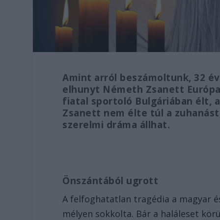
Amint arról beszámoltunk, 32 é
elhunyt Németh Zsanett Európa-
fiatal sportoló Bulgáriában élt, 
Zsanett nem élte túl a zuhanást,
szerelmi dráma állhat.
Önszántából ugrott
A felfoghatatlan tragédia a magyar é
mélyen sokkolta. Bár a haláleset körü