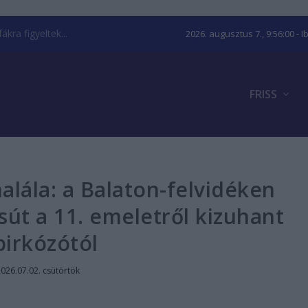
kra figyeltek...
2026. augusztus 7., 9:56:01
- I
FRISS
lála: a Balaton-felvidéken
út a 11. emeletről kizuhant
birkózótól
026.07.02. csütörtök