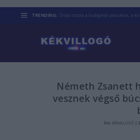
TRENDING:
Óriási razzia a budapesti piacokon, a kofá
Németh Zsanett ha
vesznek végső búcs
Írta:
KÉKVILLOGÓ
|
2