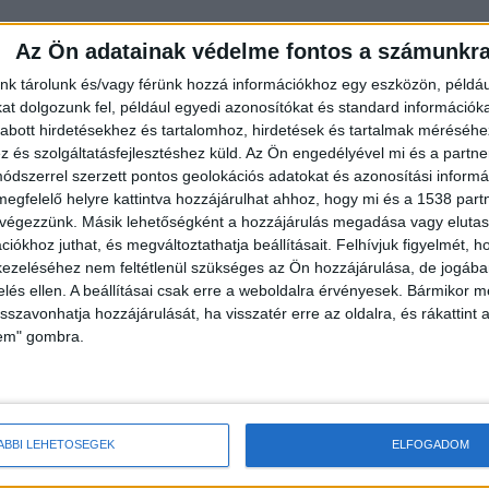
Az Ön adatainak védelme fontos a számunkr
ivatalos közösségi oldalán közzétette a sportoló
ra a Veszprém megyei Berhidán, a Péti úti
nk tárolunk és/vagy férünk hozzá információkhoz egy eszközön, példáu
t dolgozunk fel, például egyedi azonosítókat és standard információk
vő pénteken 18 órakor. A Balaton-felvidékhez és
abott hirdetésekhez és tartalomhoz, hirdetések és tartalmak méréséhe
ötődő sportszeretők, barátok és tisztelők Berhidán
és szolgáltatásfejlesztéshez küld.
Az Ön engedélyével mi és a partne
dszerrel szerzett pontos geolokációs adatokat és azonosítási informác
alon eltávozott bajnokot. Emlékét a magyar
megfelelő helyre kattintva hozzájárulhat ahhoz, hogy mi és a 1538 partne
gőrzi. Zsanett Berhidán nőtt fel, ott kezdte
 végezzünk. Másik lehetőségként a hozzájárulás megadása vagy elutasí
iókhoz juthat, és megváltoztathatja beállításait.
Felhívjuk figyelmét, 
-ben. Később Veszprémben élt és készült, a
ezeléséhez nem feltétlenül szükséges az Ön hozzájárulása, de jogában 
mi régióhoz kötődött.
zelés ellen. A beállításai csak erre a weboldalra érvényesek. Bármikor m
isszavonhatja hozzájárulását, ha visszatér erre az oldalra, és rákattint a
lem" gombra.
ÁBBI LEHETŐSÉGEK
ELFOGADOM
 bolgár útlevéllel is rendelkezett, a bolgár női
ek számított. Ebben a hónapban ismét megszerezte