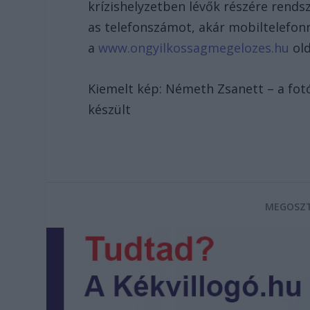
krízishelyzetben lévők részére rends
as telefonszámot, akár mobiltelefonró
a
www.ongyilkossagmegelozes.hu
old
Kiemelt kép: Németh Zsanett – a fot
készült
MEGOSZT