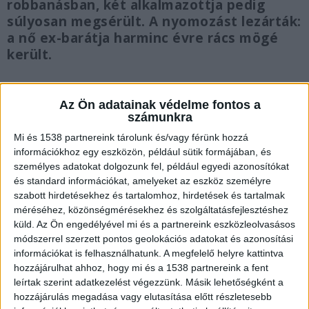
robbanásban, két alkalmazottja pedig
súlyosan megsérült. A nyomozást lezárták:
a nő ex-barátja harminc évre rács mögé
került.
Az Ön adatainak védelme fontos a
számunkra
Bombát robbantottak
Mi és 1538 partnereink tárolunk és/vagy férünk hozzá
információkhoz egy eszközön, például sütik formájában, és
Az ügy megoldásán a helyi rendőrökön kívül
személyes adatokat dolgozunk fel, például egyedi azonosítókat
az FBI is gőzerővel dolgozott. Hamar kiderült,
és standard információkat, amelyeket az eszköz személyre
szabott hirdetésekhez és tartalomhoz, hirdetések és tartalmak
hogy az éppen magyarországi rokonlátogatásról
méréséhez, közönségmérésekhez és szolgáltatásfejlesztéshez
hazatérő Ildikó postai úton kapta élete utolsó
küld.
Az Ön engedélyével mi és a partnereink eszközleolvasásos
levelét: egy korábban elrejtett bombát hozott
módszerrel szerzett pontos geolokációs adatokat és azonosítási
információkat is felhasználhatunk. A megfelelő helyre kattintva
működésbe egy csomagban kiküldött
hozzájárulhat ahhoz, hogy mi és a 1538 partnereink a fent
mobiltelefon a szépségszalonban.
A
leírtak szerint adatkezelést végezzünk. Másik lehetőségként a
hozzájárulás megadása vagy elutasítása előtt részletesebb
Kékvillogó.hu legfrissebb híreit ide kattintva éred