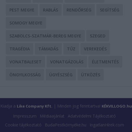
PEST MEGYE
RABLÁS
RENDŐRSÉG
SEGÍTSÉG
SOMOGY MEGYE
SZABOLCS-SZATMÁR-BEREG MEGYE
SZEGED
TRAGÉDIA
TÁMADÁS
TŰZ
VEREKEDÉS
VONATBALESET
VONATGÁZOLÁS
ÉLETMENTÉS
ÖNGYILKOSSÁG
ÜGYÉSZSÉG
ÜTKÖZÉS
Kiadja a
| Minden jog fenntartva!
Like Company Kft.
KÉKVILLOGO.hu
Impresszum
Médiaajánlat
Adatvédelmi Tájékoztató
Cookie tájékoztató
BudaPestkörnyéke.hu
IngatlanHírek.com