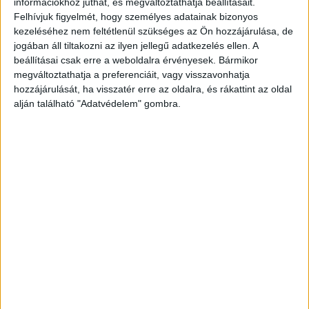
információkhoz juthat, és megváltoztathatja beállításait.
el!
Felhívjuk figyelmét, hogy személyes adatainak bizonyos
kezeléséhez nem feltétlenül szükséges az Ön hozzájárulása, de
jogában áll tiltakozni az ilyen jellegű adatkezelés ellen. A
beállításai csak erre a weboldalra érvényesek. Bármikor
megváltoztathatja a preferenciáit, vagy visszavonhatja
hozzájárulását, ha visszatér erre az oldalra, és rákattint az oldal
alján található "Adatvédelem" gombra.
Robbanóanyagot találtak a házában
Az asszony volt élettársa, Stephen Beal a