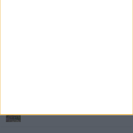
FRISS TÁMOGATÓI TARTALOM
Miért fáj gyakrabban a nők csípője? – A válasz a
medencében rejlik
B-vitamin komplex és folsav: szükséged van rá?
Energiát függetlenül: szigetüzemű megoldások
A csőbúvár szivattyúk: mit kell tudni róluk?
Mit tudnak a keleti e-bike-ok?