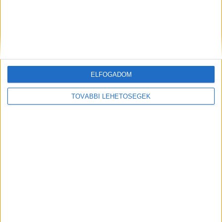
ELFOGADOM
TOVÁBBI LEHETŐSÉGEK
Előző
Következő
Bajba került magyarokat, apát
Rossz címre hívta a mentőt,
és lányát mentették ki a
elvérzett a 20 éves lány
tengerből Görögországban –
Tapolcán
TikTok videóval
FRISS CIKKEK
Így védd meg a lakásodat, ha nyaralni indulsz:
Trükkök, amikkel azt mutathatod a betörőknek,
hogy otthon vagy