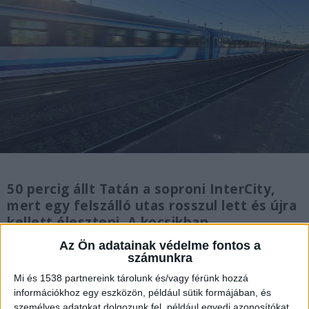
50 percig állt Tatán a soproni InterCity,
mert egy felszálló utas rosszul lett és újra
kellett éleszteni. A kocsikban
elviselhetetlen hőség volt, a klíma nem
Az Ön adatainak védelme fontos a
működött, az utasok alig kaptak levegőt. A
számunkra
vonat majdnem egy órát vesztegelt Tatán,
Mi és 1538 partnereink tárolunk és/vagy férünk hozzá
miközben mentőt hívtak a rosszul lett
információkhoz egy eszközön, például sütik formájában, és
férfihoz.
személyes adatokat dolgozunk fel, például egyedi azonosítókat