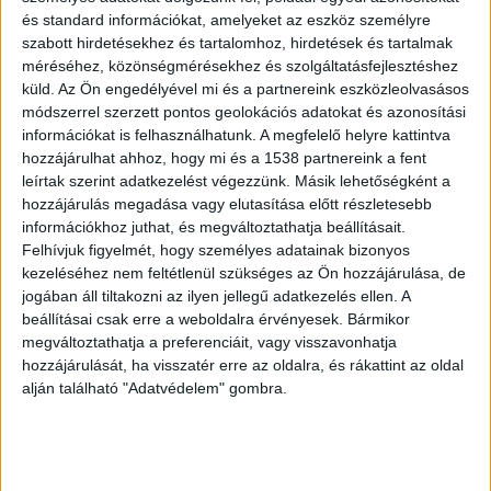
és standard információkat, amelyeket az eszköz személyre
szabott hirdetésekhez és tartalomhoz, hirdetések és tartalmak
méréséhez, közönségmérésekhez és szolgáltatásfejlesztéshez
küld.
Az Ön engedélyével mi és a partnereink eszközleolvasásos
módszerrel szerzett pontos geolokációs adatokat és azonosítási
Rosszul lett az utas
információkat is felhasználhatunk. A megfelelő helyre kattintva
Vasárnap délután rosszul lett egy utas a
hozzájárulhat ahhoz, hogy mi és a 1538 partnereink a fent
leírtak szerint adatkezelést végezzünk. Másik lehetőségként a
Budapest-Kelenföldről 13:35-kor induló
hozzájárulás megadása vagy elutasítása előtt részletesebb
Scarbantia InterCityn –
számolt be
róla az ATV.hu
információkhoz juthat, és megváltoztathatja beállításait.
Felhívjuk figyelmét, hogy személyes adatainak bizonyos
egyik olvasója. Az utas szerint a vonaton már az
kezeléséhez nem feltétlenül szükséges az Ön hozzájárulása, de
indulástól nem működött a klímaberendezés, a
jogában áll tiltakozni az ilyen jellegű adatkezelés ellen. A
kocsikban pedig alig volt levegő. A hőség miatt
beállításai csak erre a weboldalra érvényesek. Bármikor
megváltoztathatja a preferenciáit, vagy visszavonhatja
többen is nehezen viselték az utazást.
hozzájárulását, ha visszatér erre az oldalra, és rákattint az oldal
alján található "Adatvédelem" gombra.