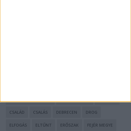
A csőbúvár szivattyúk: mit kell tudni róluk?
Mit tudnak a keleti e-bike-ok?
HIRDETÉS
CÍMKÉK
BALESET
BORSOD MEGYE
BUDAPEST
BÁCS-KISKUN MEGYE
BÁNTALMAZÁS
BÖRTÖN
CSALÁD
CSALÁS
DEBRECEN
DROG
ELFOGÁS
ELTŰNT
ERŐSZAK
FEJÉR MEGYE