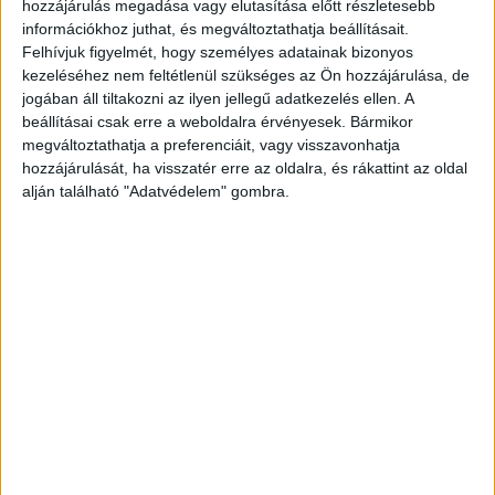
hozzájárulás megadása vagy elutasítása előtt részletesebb
információkhoz juthat, és megváltoztathatja beállításait.
Felhívjuk figyelmét, hogy személyes adatainak bizonyos
kezeléséhez nem feltétlenül szükséges az Ön hozzájárulása, de
jogában áll tiltakozni az ilyen jellegű adatkezelés ellen. A
beállításai csak erre a weboldalra érvényesek. Bármikor
megváltoztathatja a preferenciáit, vagy visszavonhatja
hozzájárulását, ha visszatér erre az oldalra, és rákattint az oldal
alján található "Adatvédelem" gombra.
Több mint két éve volt az eset
Mindez
a Tv2 Tények című műsorának
szombat
esti adásából derült ki. A bűncselekmény még
2021 tavaszán történt a Füredi park egyik
parkolójában, fényes nappal. A nyomokat
homokkal borították le, olyan sokkoló látványt