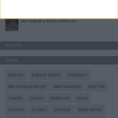
Mit tudnak a keleti e-bike-ok?
HIRDETÉS
CÍMKÉK
BALESET
BORSOD MEGYE
BUDAPEST
BÁCS-KISKUN MEGYE
BÁNTALMAZÁS
BÖRTÖN
CSALÁD
CSALÁS
DEBRECEN
DROG
ELFOGÁS
ELTŰNT
ERŐSZAK
FEJÉR MEGYE