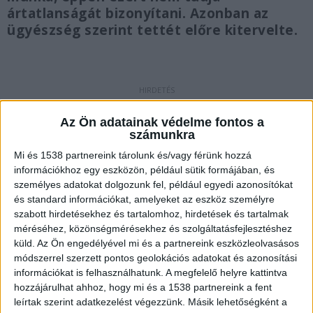
ártatlanságát bizonyítani. Azonban az
ügyészség szerint tettét előre kitervelte.
Így védekezik
Az Ön adatainak védelme fontos a
Nem ő, hanem valaki más ölte meg a feleségét –
számunkra
ezt mondta a tárgyaláson az a marokkói férfi, aki
Mi és 1538 partnereink tárolunk és/vagy férünk hozzá
információkhoz egy eszközön, például sütik formájában, és
a vád szerint egy éles eszközzel végzett
személyes adatokat dolgozunk fel, például egyedi azonosítókat
feleségével a főváros 14. kerületében.
A
és standard információkat, amelyeket az eszköz személyre
szabott hirdetésekhez és tartalomhoz, hirdetések és tartalmak
Kékvillogó.hu legfrissebb híreit ide kattintva éred
méréséhez, közönségmérésekhez és szolgáltatásfejlesztéshez
el!
küld.
Az Ön engedélyével mi és a partnereink eszközleolvasásos
módszerrel szerzett pontos geolokációs adatokat és azonosítási
információkat is felhasználhatunk. A megfelelő helyre kattintva
hozzájárulhat ahhoz, hogy mi és a 1538 partnereink a fent
leírtak szerint adatkezelést végezzünk. Másik lehetőségként a