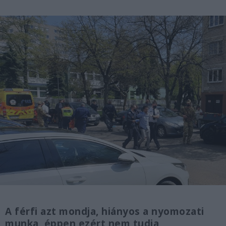
A férfi azt mondja, hiányos a nyomozati
munka, éppen ezért nem tudja