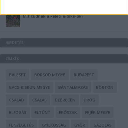
Mit tudnak a keleti e-bike-ok?
HIRDETÉS
CÍMKÉK
BALESET
BORSOD MEGYE
BUDAPEST
BÁCS-KISKUN MEGYE
BÁNTALMAZÁS
BÖRTÖN
CSALÁD
CSALÁS
DEBRECEN
DROG
ELFOGÁS
ELTŰNT
ERŐSZAK
FEJÉR MEGYE
FENYEGETÉS
GYILKOSSÁG
GYŐR
GÁZOLÁS