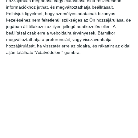
hozzájárulás megadása vagy elutasítása előtt részletesebb
információkhoz juthat, és megváltoztathatja beállításait.
miatt halálos kimenetelű lehet. A legjobb
Felhívjuk figyelmét, hogy személyes adatainak bizonyos
megelőzési mód a védőoltás, ami
kezeléséhez nem feltétlenül szükséges az Ön hozzájárulása, de
megakadályozza a vírus terjedését.
jogában áll tiltakozni az ilyen jellegű adatkezelés ellen. A
beállításai csak erre a weboldalra érvényesek. Bármikor
megváltoztathatja a preferenciáit, vagy visszavonhatja
Szopornyica: Láthatatlan veszély
hozzájárulását, ha visszatér erre az oldalra, és rákattint az oldal
alján található "Adatvédelem" gombra.
A szopornyica tünetei közt szerepel a köhögés,
szem- és orrváladékozás, valamint a hasmenés,
amik könnyen összetéveszthetők más
betegségekkel. Leginkább a levegőben vagy
közös tálak, felszerelések útján terjed. Habár
korai stádiumban nehéz azonosítani, a gyors
diagnózis és kezelés elengedhetetlen a
bakteriális felülfertőződés elkerülése érdekében.
Bár az idősebb kutyák is veszélyeztetettek, a