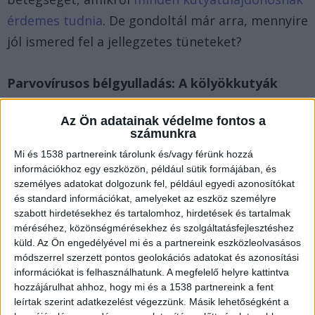
érdemes tudnia
. De gondoltál már arra, mennyire
jól ismered fel a jellegzetes tüneteket?
Parvovírusos bélgyulladás: A kölyökkutyák
rémálma
Az Ön adatainak védelme fontos a
számunkra
A parvovírusos bélgyulladás főként a fiatal, 6 és
Mi és 1538 partnereink tárolunk és/vagy férünk hozzá
20 hetes kor közötti kutyákat érinti, bár
információkhoz egy eszközön, például sütik formájában, és
személyes adatokat dolgozunk fel, például egyedi azonosítókat
idősebbek is elkaphatják. A fertőzés fertőzött
és standard információkat, amelyeket az eszköz személyre
állatokkal vagy azok bélsarával érintkezve
szabott hirdetésekhez és tartalomhoz, hirdetések és tartalmak
történik, és akár cipőnk talpával is hazavihetjük.
méréséhez, közönségmérésekhez és szolgáltatásfejlesztéshez
küld.
Az Ön engedélyével mi és a partnereink eszközleolvasásos
A tünetek, mint a levertség, étvágycsökkenés,
módszerrel szerzett pontos geolokációs adatokat és azonosítási
magas láz, hányás és hasmenés, gyorsan
információkat is felhasználhatunk. A megfelelő helyre kattintva
hozzájárulhat ahhoz, hogy mi és a 1538 partnereink a fent
alakulnak ki, a lappangás mindössze 3-5 nap.
leírtak szerint adatkezelést végezzünk. Másik lehetőségként a
Kezelés nélkül a kiszáradás vagy szívelégtelenség