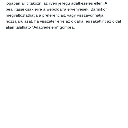
jogában áll tiltakozni az ilyen jellegű adatkezelés ellen. A
beállításai csak erre a weboldalra érvényesek. Bármikor
megváltoztathatja a preferenciáit, vagy visszavonhatja
hozzájárulását, ha visszatér erre az oldalra, és rákattint az oldal
alján található "Adatvédelem" gombra.
Ugyanaz a három férfi követte el
A bűnügyi elemző munka során felmerült, hogy a
bűncselekményeket ugyanaz a három férfi
követhette el, ezért a nyomozást az Országos
Rendőr-főkapitányság koordinálta.