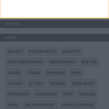
Mit tudnak a keleti e-bike-ok?
HIRDETÉS
CÍMKÉK
BALESET
BORSOD MEGYE
BUDAPEST
BÁCS-KISKUN MEGYE
BÁNTALMAZÁS
BÖRTÖN
CSALÁD
CSALÁS
DEBRECEN
DROG
ELFOGÁS
ELTŰNT
ERŐSZAK
FEJÉR MEGYE
FENYEGETÉS
GYILKOSSÁG
GYŐR
GÁZOLÁS
HALÁL
HALÁLOS BALESET
HALÁLOS GÁZOLÁS