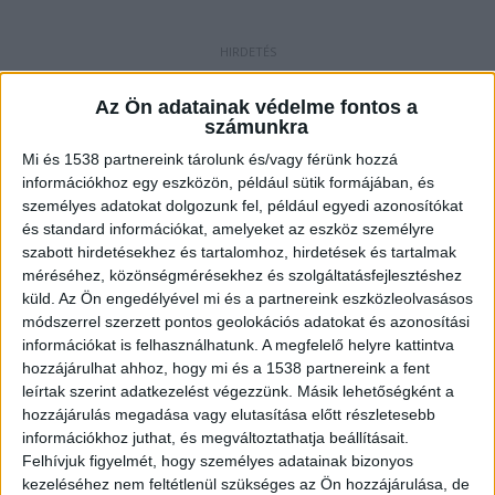
Mindent vittek, amit tudtak
Az Ön adatainak védelme fontos a
Budapest több kerületében, valamint Pest és
számunkra
Fejér vármegyékben több gépkocsiból loptak,
Mi és 1538 partnereink tárolunk és/vagy férünk hozzá
információkhoz egy eszközön, például sütik formájában, és
valamint ingatlanokba törtek be 2023 tavaszán.
személyes adatokat dolgozunk fel, például egyedi azonosítókat
Az elkövetők mindent vittek, amit tudtak, a
és standard információkat, amelyeket az eszköz személyre
szabott hirdetésekhez és tartalomhoz, hirdetések és tartalmak
fővárosban egy autóból még a sértett
méréséhez, közönségmérésekhez és szolgáltatásfejlesztéshez
otthagyott fogprotézisét is ellopták.
A
küld.
Az Ön engedélyével mi és a partnereink eszközleolvasásos
Kékvillogó.hu legfrissebb híreit ide kattintva éred
módszerrel szerzett pontos geolokációs adatokat és azonosítási
információkat is felhasználhatunk. A megfelelő helyre kattintva
el!
hozzájárulhat ahhoz, hogy mi és a 1538 partnereink a fent
leírtak szerint adatkezelést végezzünk. Másik lehetőségként a
hozzájárulás megadása vagy elutasítása előtt részletesebb
információkhoz juthat, és megváltoztathatja beállításait.
Felhívjuk figyelmét, hogy személyes adatainak bizonyos
kezeléséhez nem feltétlenül szükséges az Ön hozzájárulása, de