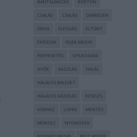
BÁNTALMAZÁS
BÖRTÖN
CSALÁD
CSALÁS
DEBRECEN
DROG
ELFOGÁS
ELTŰNT
ERŐSZAK
FEJÉR MEGYE
FENYEGETÉS
GYILKOSSÁG
GYŐR
GÁZOLÁS
HALÁL
HALÁLOS BALESET
HALÁLOS GÁZOLÁS
KÉSELÉS
t
KÓRHÁZ
LOPÁS
MENTÉS
MISKOLC
NYOMOZÁS
NÓGRÁD MEGYE
PEST MEGYE