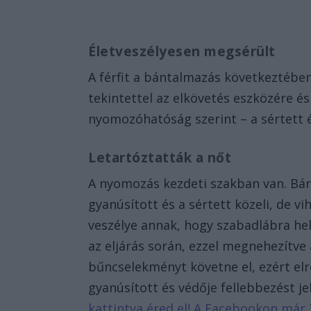
Életveszélyesen megsérült
A férfit a bántalmazás következtében
tekintettel az elkövetés eszközére és
nyomozóhatóság szerint – a sértett é
Letartóztatták a nőt
A nyomozás kezdeti szakban van. Bár 
gyanúsított és a sértett közeli, de vi
veszélye annak, hogy szabadlábra hel
az eljárás során, ezzel megnehezítve
bűncselekményt követne el, ezért elr
gyanúsított és védője fellebbezést j
kattintva éred el! A Facebookon már 