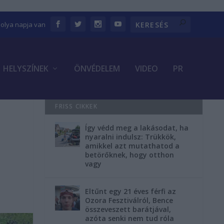
bolya napja van
HELYSZÍNEK
ÖNVÉDELEM
VIDEO
PR
FRISS CIKKEK
Így védd meg a lakásodat, ha
nyaralni indulsz: Trükkök,
amikkel azt mutathatod a
betörőknek, hogy otthon
vagy
Eltűnt egy 21 éves férfi az
Ozora Fesztiválról, Bence
összeveszett barátjával,
azóta senki nem tud róla