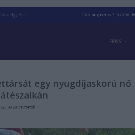
kra figyeltek...
2026. augusztus 7., 8:20:38
- I
FRISS
ettársát egy nyugdíjaskorú nő
átészalkán
025.08.28. csütörtök