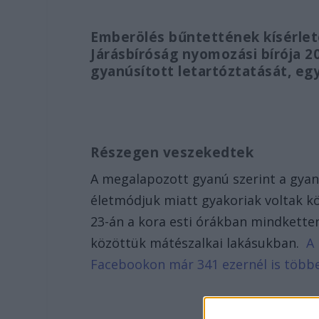
Emberölés bűntettének kísérlete
Járásbíróság nyomozási bírója 20
gyanúsított letartóztatását, eg
Részegen veszekedtek
A megalapozott gyanú szerint a gyanú
életmódjuk miatt gyakoriak voltak kö
23-án a kora esti órákban mindketten 
közöttük mátészalkai lakásukban.
A 
Facebookon már 341 ezernél is több