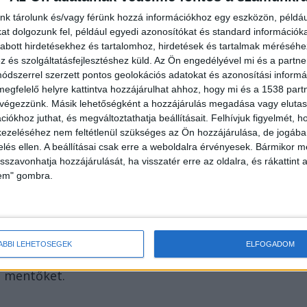
nk tárolunk és/vagy férünk hozzá információkhoz egy eszközön, példáu
t dolgozunk fel, például egyedi azonosítókat és standard információk
abott hirdetésekhez és tartalomhoz, hirdetések és tartalmak méréséhe
és szolgáltatásfejlesztéshez küld.
Az Ön engedélyével mi és a partne
dszerrel szerzett pontos geolokációs adatokat és azonosítási informác
megfelelő helyre kattintva hozzájárulhat ahhoz, hogy mi és a 1538 partne
 végezzünk. Másik lehetőségként a hozzájárulás megadása vagy elutasí
iókhoz juthat, és megváltoztathatja beállításait.
Felhívjuk figyelmét, 
ezeléséhez nem feltétlenül szükséges az Ön hozzájárulása, de jogában 
zelés ellen. A beállításai csak erre a weboldalra érvényesek. Bármikor m
isszavonhatja hozzájárulását, ha visszatér erre az oldalra, és rákattint a
lem" gombra.
asszony egy konyhakéssel a bal mellkasán megszúrta
ÁBBI LEHETŐSÉGEK
ELFOGADOM
tte a kést az asszonytól, majd átment a szomszédba,
a mentőket.