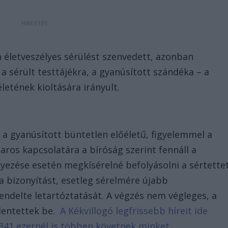
 életveszélyes sérülést szenvedett, azonban
 a sérült testtájékra, a gyanúsított szándéka – a
letének kioltására irányult.
a gyanúsított büntetlen előéletű, figyelemmel a
haros kapcsolatára a bíróság szerint fennáll a
yezése esetén megkísérelné befolyásolni a sértette
 a bizonyítást, esetleg sérelmére újabb
endelte letartóztatását. A végzés nem végleges, a
elentettek be.
A Kékvillogó legfrissebb híreit ide
341 ezernél is többen követnek minket.