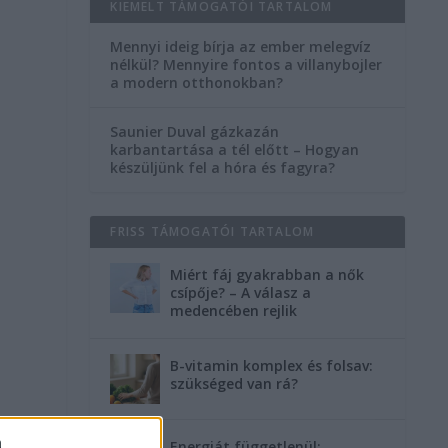
KIEMELT TÁMOGATÓI TARTALOM
Mennyi ideig bírja az ember melegvíz
nélkül? Mennyire fontos a villanybojler
a modern otthonokban?
Saunier Duval gázkazán
karbantartása a tél előtt – Hogyan
készüljünk fel a hóra és fagyra?
FRISS TÁMOGATÓI TARTALOM
Miért fáj gyakrabban a nők
csípője? – A válasz a
medencében rejlik
B-vitamin komplex és folsav:
szükséged van rá?
a
Energiát függetlenül: