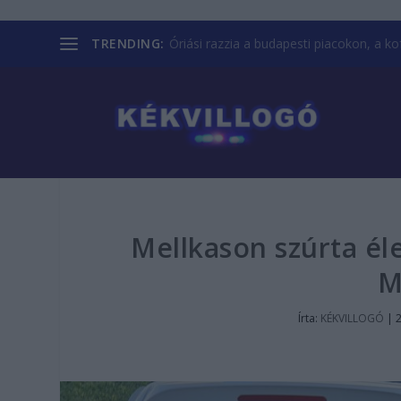
TRENDING:
Óriási razzia a budapesti piacokon, a kofá
Mellkason szúrta él
M
Írta:
KÉKVILLOGÓ
|
2