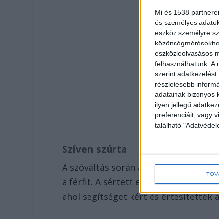
Mi és 1538 partnerei
és személyes adatoka
eszköz személyre sz
közönségmérésekhez 
eszközleolvasásos mó
felhasználhatunk. A 
szerint adatkezelést
részletesebb informác
adatainak bizonyos k
ilyen jellegű adatke
preferenciáit, vagy v
található "Adatvéde
Szíven szúrta
A szóváltás során a nyugdíjas korú 
TOV
a férfit. A sértett ezt követően elve
ahol segítséget kért és értesítették 