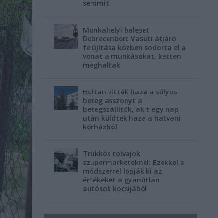
semmit
Munkahelyi baleset
Debrecenben: Vasúti átjáró
felújítása közben sodorta el a
vonat a munkásokat, ketten
meghaltak
Holtan vitták haza a súlyos
beteg asszonyt a
betegszállítók, akit egy nap
után küldtek haza a hatvani
kórházból
Trükkös tolvajok
szupermarketeknél: Ezekkel a
módszerrel lopják ki az
értékeket a gyanútlan
autósok kocsijából