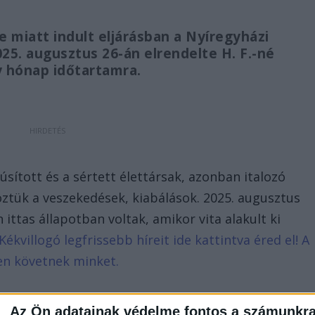
 miatt indult eljárásban a Nyíregyházi
25. augusztus 26-án elrendelte H. F.-né
y hónap időtartamra.
sított és a sértett élettársak, azonban italozó
ztük a veszekedések, kiabálások. 2025. augusztus
ittas állapotban voltak, amikor vita alakult ki
Kékvillogó legfrissebb híreit ide kattintva éred el! A
en követnek minket.
Az Ön adatainak védelme fontos a számunkr