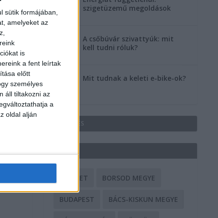
szigetüzemű megoldások
l sütik formájában,
at, amelyeket az
z,
A csőbúvár szivattyúk: mit
reink
kell tudni róluk?
iókat is
reink a fent leírtak
tása előtt
Mit tudnak a keleti e-bike-ok?
hogy személyes
áll tiltakozni az
egváltoztathatja a
z oldal alján
HIRDETÉS
CÍMKÉK
BALESET
BORSOD MEGYE
BUDAPEST
BÁCS-KISKUN MEGYE