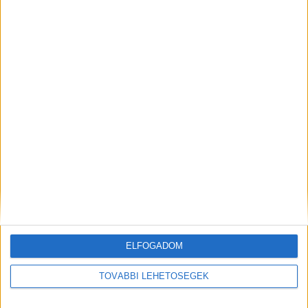
sokszor felriadt, és azt kiabálta, hogy
megtámadták.”
A Kékvillogó legfrissebb híreit ide
kattintva éred el! A Facebookon már 342 ezernél
is többen követnek minket.
Kiemelt kép:
MEGOSZTÁS:
ELFOGADOM
TOVÁBBI LEHETŐSÉGEK