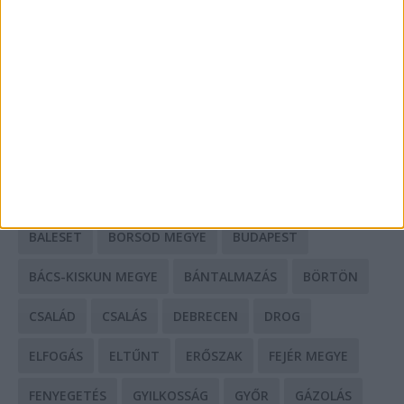
Mit tudnak a keleti e-bike-ok?
HIRDETÉS
CÍMKÉK
BALESET
BORSOD MEGYE
BUDAPEST
BÁCS-KISKUN MEGYE
BÁNTALMAZÁS
BÖRTÖN
CSALÁD
CSALÁS
DEBRECEN
DROG
ELFOGÁS
ELTŰNT
ERŐSZAK
FEJÉR MEGYE
FENYEGETÉS
GYILKOSSÁG
GYŐR
GÁZOLÁS