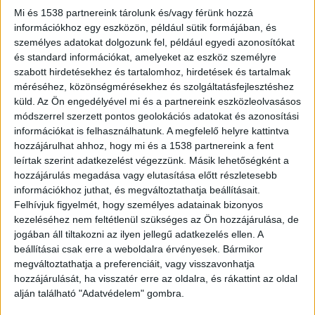
Mi és 1538 partnereink tárolunk és/vagy férünk hozzá
információkhoz egy eszközön, például sütik formájában, és
személyes adatokat dolgozunk fel, például egyedi azonosítókat
és standard információkat, amelyeket az eszköz személyre
szabott hirdetésekhez és tartalomhoz, hirdetések és tartalmak
Megszólalt az ügyvéd
méréséhez, közönségmérésekhez és szolgáltatásfejlesztéshez
küld.
Az Ön engedélyével mi és a partnereink eszközleolvasásos
„Védencem nagynénje tájékoztatott, hogy
módszerrel szerzett pontos geolokációs adatokat és azonosítási
sajnálatos körülmények között 2025. október 3-
információkat is felhasználhatunk. A megfelelő helyre kattintva
án elhunyt, és erre tekintettel ellenőriztem a
hozzájárulhat ahhoz, hogy mi és a 1538 partnereink a fent
leírtak szerint adatkezelést végezzünk. Másik lehetőségként a
román nyilvántartást. Ezzel összefüggésben
hozzájárulás megadása vagy elutasítása előtt részletesebb
emberölés bűntette miatt büntetőeljárás van
információkhoz juthat, és megváltoztathatja beállításait.
Felhívjuk figyelmét, hogy személyes adatainak bizonyos
folyamatban” – mondta a férfi ügyvédje.
A
kezeléséhez nem feltétlenül szükséges az Ön hozzájárulása, de
Kékvillogó legfrissebb híreit ide kattintva éred el!
jogában áll tiltakozni az ilyen jellegű adatkezelés ellen. A
beállításai csak erre a weboldalra érvényesek. Bármikor
A Facebookon már 342 ezernél is többen
megváltoztathatja a preferenciáit, vagy visszavonhatja
követnek minket.
hozzájárulását, ha visszatér erre az oldalra, és rákattint az oldal
alján található "Adatvédelem" gombra.