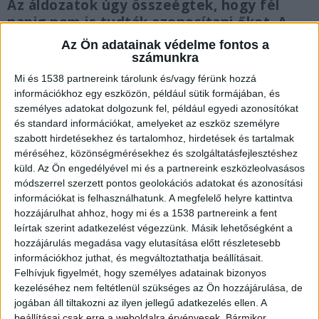
Az áldozatok úgy összeégtek, hogy fél
napig nem is tudták azonosítani őket. A
tragédiával végződő balesetet egy
Az Ön adatainak védelme fontos a
részegen vezető, dél-stájerországi férfi
számunkra
okozta, de ő csak könnyebben sérült meg.
Mi és 1538 partnereink tárolunk és/vagy férünk hozzá
A rendőrök a helyszínen elvették a
információkhoz egy eszközön, például sütik formájában, és
jogosítványát, jelenleg kórházban fekszik.
személyes adatokat dolgozunk fel, például egyedi azonosítókat
és standard információkat, amelyeket az eszköz személyre
szabott hirdetésekhez és tartalomhoz, hirdetések és tartalmak
méréséhez, közönségmérésekhez és szolgáltatásfejlesztéshez
küld.
Az Ön engedélyével mi és a partnereink eszközleolvasásos
módszerrel szerzett pontos geolokációs adatokat és azonosítási
Ki akart törni a szegénységből
információkat is felhasználhatunk. A megfelelő helyre kattintva
Az áldozatok Németországban dolgoztak. Az
hozzájárulhat ahhoz, hogy mi és a 1538 partnereink a fent
leírtak szerint adatkezelést végezzünk. Másik lehetőségként a
egyik férfi egy szentlőrinci focista. A másik József,
hozzájárulás megadása vagy elutasítása előtt részletesebb
az ötgyermekes családapa, aki szintén soha nem
információkhoz juthat, és megváltoztathatja beállításait.
Felhívjuk figyelmét, hogy személyes adatainak bizonyos
térhet haza. A családapa alig három hónapja
kezeléséhez nem feltétlenül szükséges az Ön hozzájárulása, de
dolgozott külföldön, egy villanyszerelő
jogában áll tiltakozni az ilyen jellegű adatkezelés ellen. A
beállításai csak erre a weboldalra érvényesek. Bármikor