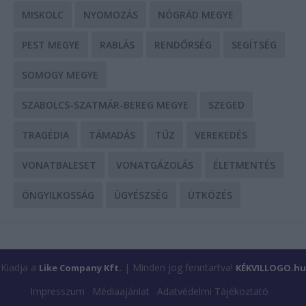
MISKOLC
NYOMOZÁS
NÓGRÁD MEGYE
PEST MEGYE
RABLÁS
RENDŐRSÉG
SEGÍTSÉG
SOMOGY MEGYE
SZABOLCS-SZATMÁR-BEREG MEGYE
SZEGED
TRAGÉDIA
TÁMADÁS
TŰZ
VEREKEDÉS
VONATBALESET
VONATGÁZOLÁS
ÉLETMENTÉS
ÖNGYILKOSSÁG
ÜGYÉSZSÉG
ÜTKÖZÉS
Kiadja a
| Minden jog fenntartva!
Like Company Kft.
KÉKVILLOGO.hu
Impresszum
Médiaajánlat
Adatvédelmi Tájékoztató