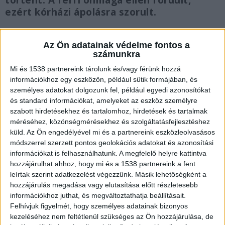
történt. A férfi önmaga ellen fordult,
ezért kórházi ápolásra szorult.
Az Ön adatainak védelme fontos a
számunkra
Tragédia történt Albertirsán
Mi és 1538 partnereink tárolunk és/vagy férünk hozzá
információkhoz egy eszközön, például sütik formájában, és
Ahogyan
korábban megírtuk
, egy 35 éves férfi
személyes adatokat dolgozunk fel, például egyedi azonosítókat
és standard információkat, amelyeket az eszköz személyre
különös kegyetlenséggel ölte meg feleségét és
szabott hirdetésekhez és tartalomhoz, hirdetések és tartalmak
két és fél esztendős kislányukat Albertirsán. Az
méréséhez, közönségmérésekhez és szolgáltatásfejlesztéshez
ügy kapcsán a
szomszédok is nyilatkoztak
.
küld.
Az Ön engedélyével mi és a partnereink eszközleolvasásos
módszerrel szerzett pontos geolokációs adatokat és azonosítási
Állítólag a nő több alkalommal is mondta, hogy
információkat is felhasználhatunk. A megfelelő helyre kattintva
párja bántja őt.
A Kékvillogó.hu legfrissebb híreit
hozzájárulhat ahhoz, hogy mi és a 1538 partnereink a fent
leírtak szerint adatkezelést végezzünk. Másik lehetőségként a
ide kattintva éred el!
hozzájárulás megadása vagy elutasítása előtt részletesebb
információkhoz juthat, és megváltoztathatja beállításait.
Felhívjuk figyelmét, hogy személyes adatainak bizonyos
kezeléséhez nem feltétlenül szükséges az Ön hozzájárulása, de