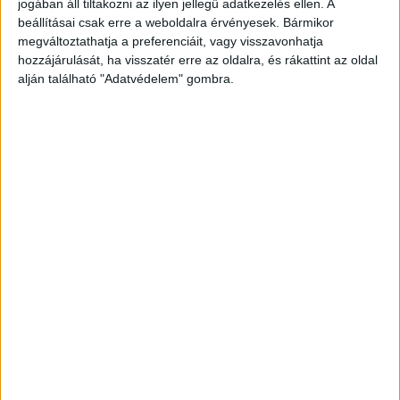
jogában áll tiltakozni az ilyen jellegű adatkezelés ellen. A
beállításai csak erre a weboldalra érvényesek. Bármikor
megváltoztathatja a preferenciáit, vagy visszavonhatja
hozzájárulását, ha visszatér erre az oldalra, és rákattint az oldal
alján található "Adatvédelem" gombra.
Ezt mondták a rendőrök
„Közölte, megölte családját, majd öngyilkosságot
kísérelt meg. A helyszínre riasztott egységek egy
nő és egy gyerek holttestét, valamint egy vérző
férfit találtak az albertirsai címen. A kollégáim
megkezdték a helyszíni szemlét, az adatgyűjtést,