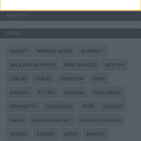
HIRDETÉS
CÍMKÉK
BALESET
BORSOD MEGYE
BUDAPEST
BÁCS-KISKUN MEGYE
BÁNTALMAZÁS
BÖRTÖN
CSALÁD
CSALÁS
DEBRECEN
DROG
ELFOGÁS
ELTŰNT
ERŐSZAK
FEJÉR MEGYE
FENYEGETÉS
GYILKOSSÁG
GYŐR
GÁZOLÁS
HALÁL
HALÁLOS BALESET
HALÁLOS GÁZOLÁS
KÉSELÉS
KÓRHÁZ
LOPÁS
MENTÉS