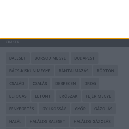
HIRDETÉS
CÍMKÉK
BALESET
BORSOD MEGYE
BUDAPEST
BÁCS-KISKUN MEGYE
BÁNTALMAZÁS
BÖRTÖN
CSALÁD
CSALÁS
DEBRECEN
DROG
ELFOGÁS
ELTŰNT
ERŐSZAK
FEJÉR MEGYE
FENYEGETÉS
GYILKOSSÁG
GYŐR
GÁZOLÁS
HALÁL
HALÁLOS BALESET
HALÁLOS GÁZOLÁS