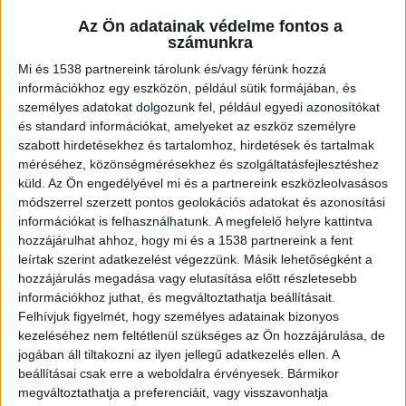
Az Ön adatainak védelme fontos a
számunkra
Első körben a horgász székekről teszünk
Mi és 1538 partnereink tárolunk és/vagy férünk hozzá
említést, hiszen a legtöbben ezeket alkalmazzák
információkhoz egy eszközön, például sütik formájában, és
ezen tevékenység során. Célszerű olyan verziót
személyes adatokat dolgozunk fel, például egyedi azonosítókat
és standard információkat, amelyeket az eszköz személyre
beszerezni ebből a termékből, amely teljes
szabott hirdetésekhez és tartalomhoz, hirdetések és tartalmak
hosszában párnázott, hiszen egy egész napos
méréséhez, közönségmérésekhez és szolgáltatásfejlesztéshez
küld.
Az Ön engedélyével mi és a partnereink eszközleolvasásos
horgászat során csak így fogjuk komfortosan
módszerrel szerzett pontos geolokációs adatokat és azonosítási
érezni magunkat.
információkat is felhasználhatunk. A megfelelő helyre kattintva
hozzájárulhat ahhoz, hogy mi és a 1538 partnereink a fent
leírtak szerint adatkezelést végezzünk. Másik lehetőségként a
Természetesen az is lényeges, hogy a szék
hozzájárulás megadása vagy elutasítása előtt részletesebb
állítható, személyre szabható legyen, hiszen
információkhoz juthat, és megváltoztathatja beállításait.
Felhívjuk figyelmét, hogy személyes adatainak bizonyos
mindenkinek mások a testi adottságai.
kezeléséhez nem feltétlenül szükséges az Ön hozzájárulása, de
Amennyiben a legjobb minőségű darabokat
jogában áll tiltakozni az ilyen jellegű adatkezelés ellen. A
beállításai csak erre a weboldalra érvényesek. Bármikor
keresed, nézz szét a
Halcapone horgász szék,
megváltoztathatja a preferenciáit, vagy visszavonhatja
horgász fotel
kínálatában!