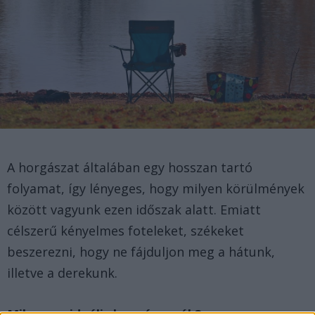
A horgászat általában egy hosszan tartó
folyamat, így lényeges, hogy milyen körülmények
között vagyunk ezen időszak alatt. Emiatt
célszerű kényelmes foteleket, székeket
beszerezni, hogy ne fájduljon meg a hátunk,
illetve a derekunk.
Milyen az ideális horgász szék?