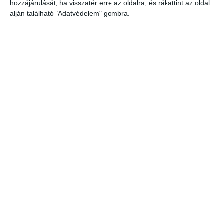
hozzájárulását, ha visszatér erre az oldalra, és rákattint az oldal
alján található "Adatvédelem" gombra.
Fontos az is, hogy a szék alacsony súlyponttal
rendelkezzen, hiszen ez az alapja egy kellemes,
nyugodt délutáni pihenésnek. Amennyiben nem
jó minőségű székeket alkalmazunk, akkor az
jelentősen ronthat a horgászati élményen, így
nem érdemes kispórolni a válogatást a termékek
között.
Ha megfelelően meg van támasztva a hátunk,
illetve a derekunk, akkor kiváló érzés lesz a
tóparton ücsörögni, még akkor is, ha esetleg egy
bizonyos ideig nincsen kapás. Próbálj ki te is egy
ilyen széket, és minden átértékelődik benned!