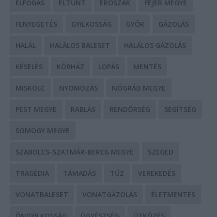
ELFOGÁS
ELTŰNT
ERŐSZAK
FEJÉR MEGYE
FENYEGETÉS
GYILKOSSÁG
GYŐR
GÁZOLÁS
HALÁL
HALÁLOS BALESET
HALÁLOS GÁZOLÁS
KÉSELÉS
KÓRHÁZ
LOPÁS
MENTÉS
MISKOLC
NYOMOZÁS
NÓGRÁD MEGYE
PEST MEGYE
RABLÁS
RENDŐRSÉG
SEGÍTSÉG
SOMOGY MEGYE
SZABOLCS-SZATMÁR-BEREG MEGYE
SZEGED
TRAGÉDIA
TÁMADÁS
TŰZ
VEREKEDÉS
VONATBALESET
VONATGÁZOLÁS
ÉLETMENTÉS
ÖNGYILKOSSÁG
ÜGYÉSZSÉG
ÜTKÖZÉS