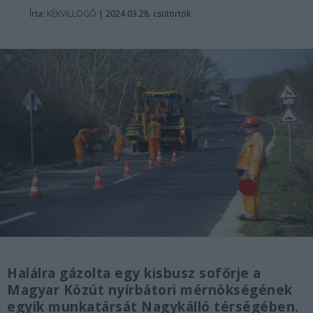
Írta:
KÉKVILLOGÓ
|
2024.03.28. csütörtök
Halálra gázolta egy kisbusz sofőrje a
Magyar Közút nyírbátori mérnökségének
egyik munkatársát Nagykálló térségében.