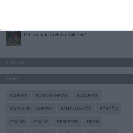
A csőbúvár szivattyúk: mit kell tudni róluk?
Mit tudnak a keleti e-bike-ok?
HIRDETÉS
CÍMKÉK
BALESET
BORSOD MEGYE
BUDAPEST
BÁCS-KISKUN MEGYE
BÁNTALMAZÁS
BÖRTÖN
CSALÁD
CSALÁS
DEBRECEN
DROG