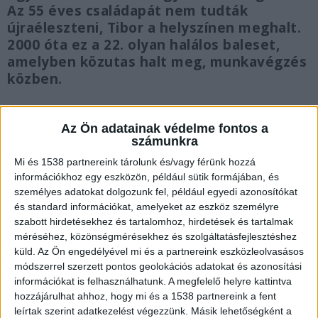
Az 55 éves családapát nem tudták
újraéleszteni, Tibor a helyszínen meghalt.
2000 óta ez a 22. olyan halálos baleset,
amelyben közutas halt meg, munkavégzés
közben.
Az Ön adatainak védelme fontos a
számunkra
Elgázolták a munkást
Mi és 1538 partnereink tárolunk és/vagy férünk hozzá
A közutasok jelzőőrös irányítás mellett
információkhoz egy eszközön, például sütik formájában, és
személyes adatokat dolgozunk fel, például egyedi azonosítókat
padkarendezési munkákat végeztek, s már
és standard információkat, amelyeket az eszköz személyre
éppen pakoltak össze, hogy elinduljanak,
szabott hirdetésekhez és tartalomhoz, hirdetések és tartalmak
méréséhez, közönségmérésekhez és szolgáltatásfejlesztéshez
amikor a kisbusz elgázolta egyiküket. A
küld.
Az Ön engedélyével mi és a partnereink eszközleolvasásos
Facebook-oldalukon azt írták, a jármű
módszerrel szerzett pontos geolokációs adatokat és azonosítási
információkat is felhasználhatunk. A megfelelő helyre kattintva
sofőrje, eddig tisztázatlan okok miatt,
hozzájárulhat ahhoz, hogy mi és a 1538 partnereink a fent
áttért a menetirány szerinti másik sávba,
leírtak szerint adatkezelést végezzünk. Másik lehetőségként a