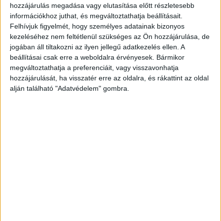
belehajtott a munkaterületre, ahol a padkán
hozzájárulás megadása vagy elutasítása előtt részletesebb
információkhoz juthat, és megváltoztathatja beállításait.
A
tartózkodó munkatársukat elütötte.
Felhívjuk figyelmét, hogy személyes adatainak bizonyos
Kékvillogó legfrissebb híreit ide kattintva
kezeléséhez nem feltétlenül szükséges az Ön hozzájárulása, de
jogában áll tiltakozni az ilyen jellegű adatkezelés ellen. A
éred el! A Facebookon már 341 ezernél is
beállításai csak erre a weboldalra érvényesek. Bármikor
többen követnek minket.
megváltoztathatja a preferenciáit, vagy visszavonhatja
hozzájárulását, ha visszatér erre az oldalra, és rákattint az oldal
alján található "Adatvédelem" gombra.