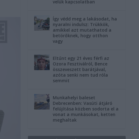
velük kapcsolatban
Így védd meg a lakásodat, ha
nyaralni indulsz: Trükkök,
amikkel azt mutathatod a
betörőknek, hogy otthon
vagy
Eltűnt egy 21 éves férfi az
Ozora Fesztiválról, Bence
összeveszett barátjával,
azóta senki nem tud róla
semmit
Munkahelyi baleset
Debrecenben: Vasúti átjáró
felújítása közben sodorta el a
vonat a munkásokat, ketten
meghaltak