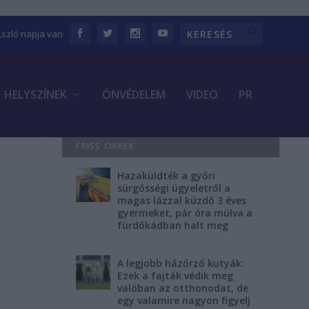
Lszló napja van
HELYSZÍNEK
ÖNVÉDELEM
VIDEO
PR
FRISS CIKKEK
Hazaküldték a győri
sürgősségi ügyeletről a
magas lázzal küzdő 3 éves
e
gyermeket, pár óra múlva a
fürdőkádban halt meg
A legjobb házőrző kutyák:
Ezek a fajták védik meg
valóban az otthonodat, de
egy valamire nagyon figyelj