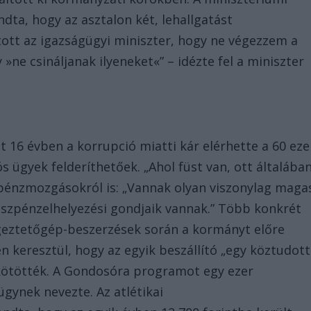
dta, hogy az asztalon két, lehallgatást
tott az igazságügyi miniszter, hogy ne végezzem a
ne csináljanak ilyeneket«” – idézte fel a miniszter
r
t 16 évben a korrupció miatti kár elérhette a 60 eze
ós ügyek felderíthetőek. „Ahol füst van, ott általába
a pénzmozgásokról is: „Vannak olyan viszonylag maga
észpénzelhelyezési gondjaik vannak.” Több konkrét
legeztetőgép-beszerzések során a kormányt előre
n keresztül, hogy az egyik beszállító „egy köztudott
kötötték. A Gondosóra programot egy ezer
gynek nevezte. Az atlétikai