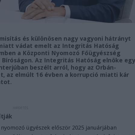
hamisítás és különösen nagy vagyoni hátrányt
miatt vádat emelt az Integritás Hatóság
szemben a Központi Nyomozó Főügyészség
i Bíróságon. Az Integritás Hatóság elnöke eg
nterjúban beszélt arról, hogy az Orbán-
nt, az elmúlt 16 évben a korrupció miatti kár
ntot.
ítják
a nyomozó ügyészek először 2025 januárjában