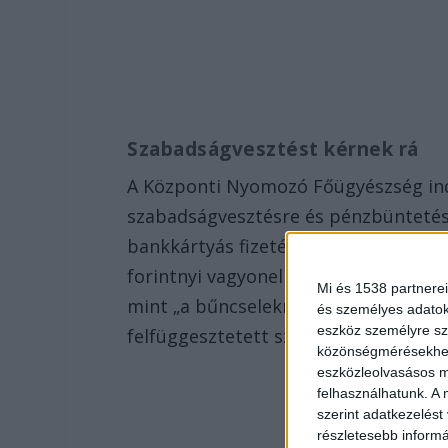
Szabadságvesztést kérnek rá
A Központi Nyomozó Főügyészség ind
szabadságvesztésre és pénzbüntetésre
bankkártyás fizetések miatt – „mellye
forintnyi vagyonelkobzásra is indítvá
Mi és 1538 partnerei
mint „a bűncselekményt bűnsegédkén
és személyes adatoka
eszköz személyre sz
felfüggesztetett szabadságvesztésse
közönségmérésekhez 
eszközleolvasásos mó
felhasználhatunk. A 
szerint adatkezelést
részletesebb informác