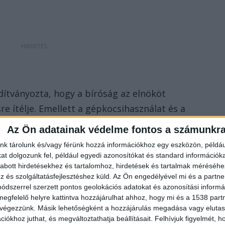
ítványozta, hogy a bíróság az elnököt
 ítélje. Emellett a gépkocsihasználat és a
l a vádlott saját maga gazdagodott” – 23 millió
Az Ön adatainak védelme fontos a számunkr
nyt tettek. Biró feleségét a gépkocsihasználat miatt
nk tárolunk és/vagy férünk hozzá információkhoz egy eszközön, példáu
t elkövető vádlottat” az ügyészség próbaidőre
t dolgozunk fel, például egyedi azonosítókat és standard információk
abott hirdetésekhez és tartalomhoz, hirdetések és tartalmak méréséhe
l és pénzbüntetéssel büntetné.
és szolgáltatásfejlesztéshez küld.
Az Ön engedélyével mi és a partne
dszerrel szerzett pontos geolokációs adatokat és azonosítási informác
megfelelő helyre kattintva hozzájárulhat ahhoz, hogy mi és a 1538 partne
 végezzünk. Másik lehetőségként a hozzájárulás megadása vagy elutasí
iókhoz juthat, és megváltoztathatja beállításait.
Felhívjuk figyelmét, 