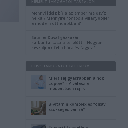
KIEMELT TÁMOGATÓI TARTALOM
Mennyi ideig bírja az ember melegvíz
nélkül? Mennyire fontos a villanybojler
a modern otthonokban?
Saunier Duval gázkazán
karbantartása a tél előtt – Hogyan
készüljünk fel a hóra és fagyra?
y
FRISS TÁMOGATÓI TARTALOM
Miért fáj gyakrabban a nők
csípője? – A válasz a
medencében rejlik
B-vitamin komplex és folsav:
szükséged van rá?
Energiát függetlenül: