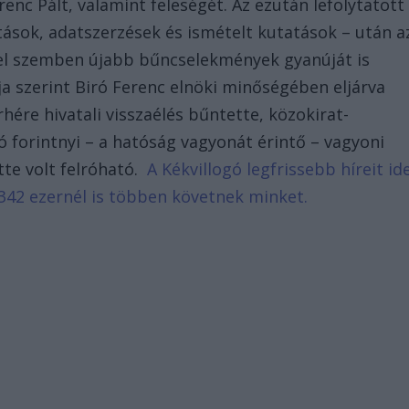
renc Pált, valamint feleségét. Az ezután lefolytatott
ások, adatszerzések és ismételt kutatások – után a
kel szemben újabb bűncselekmények gyanúját is
a szerint Biró Ferenc elnöki minőségében eljárva
hére hivatali visszaélés bűntette, közokirat-
ó forintnyi – a hatóság vagyonát érintő – vagyoni
tte volt felróható.
A Kékvillogó legfrissebb híreit id
342 ezernél is többen követnek minket.