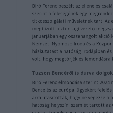
Biró Ferenc beszélt az ellene és csal
szerint a feleségének egy megrendez
titkosszolgálati műveletnek tart. Az 
megbízott biztonsági vezető megzsaro
januárjában egy összehangolt akció k
Nemzeti Nyomozó Iroda és a Közpon
házkutatást a hatóság irodájában és a
volt, hogy megtörjék és lemondásra 
Tuzson Bencéről is durva dolgok
Biró Ferenc elmondása szerint 2024 
Bence és az európai ügyekért felelős
arra utasították, hogy ne végezze a 
hatóság helyszíni szemlét tartott az
szerint komoly negatív visszhangot v