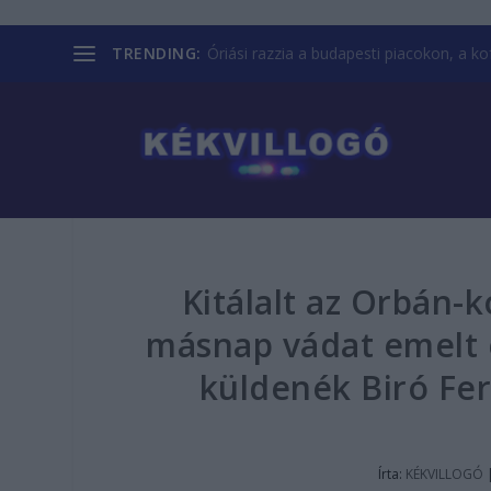
TRENDING:
Óriási razzia a budapesti piacokon, a kofá
Kitálalt az Orbán-
másnap vádat emelt 
küldenék Biró Fer
Írta:
KÉKVILLOGÓ