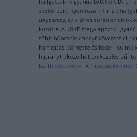
hallgatták ki gyanúsítottként Biró Fe
széles körű nyomozás – tanúkihallgat
ügyészség az eljárás során az elnök
közölte. A KNYF megalapozott gyanúj
több bűncselekményt követett el, ter
hamisítás bűntette és közel 100 milli
hátrányt okozó hűtlen kezelés bűnte
kattintva éred el! A Facebookon már 