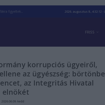
kra figyeltek...
2026. augusztus 8., 4:32:13
- 
FRISS
kormány korrupciós ügyeiről,
ellene az ügyészség: börtönb
encet, az Integritás Hivatal
elnökét
|
2026.06.09. kedd