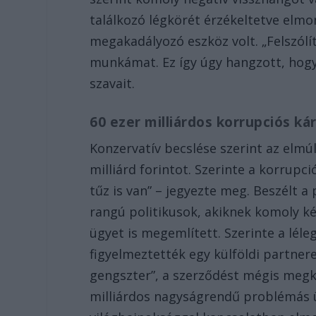
találkozó légkörét érzékeltetve elmon
megakadályozó eszköz volt. „Felszólí
munkámat. Ez így úgy hangzott, hogy »
szavait.
60 ezer milliárdos korrupciós ká
Konzervatív becslése szerint az elmúl
milliárd forintot. Szerinte a korrupci
tűz is van” – jegyezte meg. Beszélt 
rangú politikusok, akiknek komoly k
ügyet is megemlített. Szerinte a lé
figyelmeztették egy külföldi partnere
gengszter”, a szerződést mégis meg
milliárdos nagyságrendű problémás ü