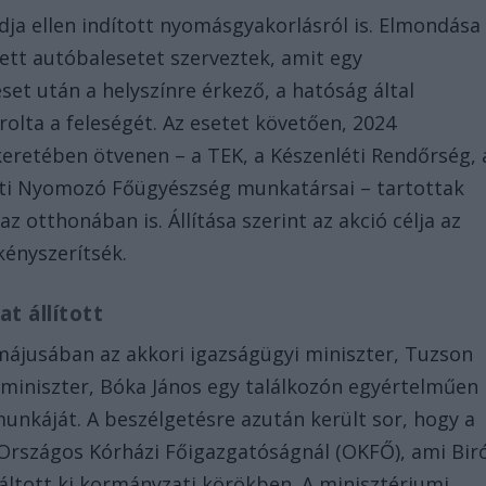
ádja ellen indított nyomásgyakorlásról is. Elmondása
ett autóbalesetet szerveztek, amit egy
eset után a helyszínre érkező, a hatóság által
lta a feleségét. Az esetet követően, 2024
eretében ötvenen – a TEK, a Készenléti Rendőrség, 
ti Nyomozó Főügyészség munkatársai – tartottak
z otthonában is. Állítása szerint az akció célja az
kényszerítsék.
at állított
májusában az akkori igazságügyi miniszter, Tuzson
 miniszter, Bóka János egy találkozón egyértelműen
munkáját. A beszélgetésre azután került sor, hogy a
 Országos Kórházi Főigazgatóságnál (OKFŐ), ami Bir
áltott ki kormányzati körökben. A minisztériumi