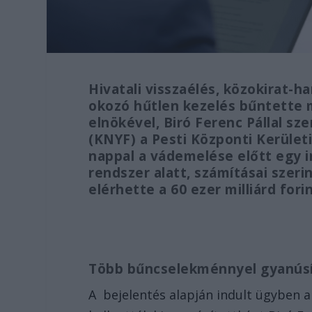
Hivatali visszaélés, közokirat-
okozó hűtlen kezelés bűntette 
elnökével, Biró Ferenc Pállal 
(KNYF) a Pesti Központi Kerület
nappal a vádemelése előtt egy i
rendszer alatt, számításai szeri
elérhette a 60 ezer milliárd fori
Több bűncselekménnyel gyanús
A bejelentés alapján indult ügyben 