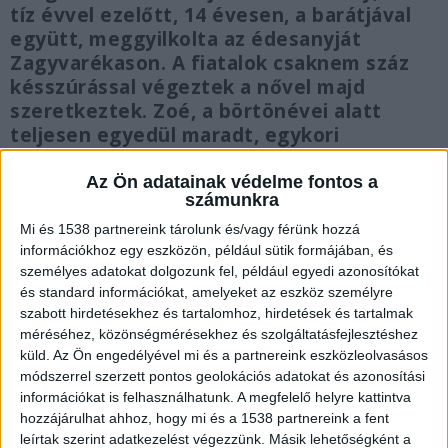
tíz évvel ezelőtt, 14 évesen, a barátjával
együtt, meggyilkolta az édesanyját
Zagyvarékason. A fiatalok csaknem száz
késszúrással végeztek a nővel majd
szeretkeztek. Zoé, a börtönévei alatt
teljesen egyedül maradt, egykori
ügyvédje, a lány szabadulás utáni életéről
beszélt.
Az Ön adatainak védelme fontos a
számunkra
Mi és 1538 partnereink tárolunk és/vagy férünk hozzá
információkhoz egy eszközön, például sütik formájában, és
személyes adatokat dolgozunk fel, például egyedi azonosítókat
és standard információkat, amelyeket az eszköz személyre
Kegyetlen kivégzés
szabott hirdetésekhez és tartalomhoz, hirdetések és tartalmak
Az egész országot megrázó bűncselekmény 2016-
méréséhez, közönségmérésekhez és szolgáltatásfejlesztéshez
küld.
Az Ön engedélyével mi és a partnereink eszközleolvasásos
ban történt, amikor a tinédzserek brutálisan
módszerrel szerzett pontos geolokációs adatokat és azonosítási
kivégezték a lány édesanyját, Máriát. A
információkat is felhasználhatunk. A megfelelő helyre kattintva
hozzájárulhat ahhoz, hogy mi és a 1538 partnereink a fent
szerelmeseket 9 és 12 év börtönre ítélték, de
leírtak szerint adatkezelést végezzünk. Másik lehetőségként a