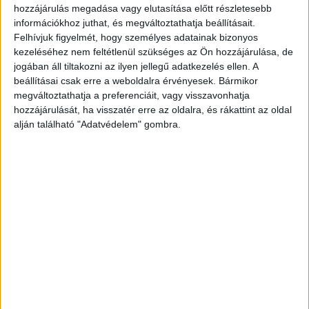
azóta már – a kedvezmények miatt – mindketten
hozzájárulás megadása vagy elutasítása előtt részletesebb
szabadulhattak a rácsok mögül. A gyilkosság
információkhoz juthat, és megváltoztathatja beállításait.
Felhívjuk figyelmét, hogy személyes adatainak bizonyos
indítéka az volt, hogy az anya ellenezte a fiatalok
kezeléséhez nem feltétlenül szükséges az Ön hozzájárulása, de
kapcsolatát, és megtiltotta nekik a találkozást,
jogában áll tiltakozni az ilyen jellegű adatkezelés ellen. A
beállításai csak erre a weboldalra érvényesek. Bármikor
mert féltette lánya tanulmányi eredményét. A
megváltoztathatja a preferenciáit, vagy visszavonhatja
pár ezért megdöbbentő kegyetlenséggel, 91-96
hozzájárulását, ha visszatér erre az oldalra, és rákattint az oldal
alján található "Adatvédelem" gombra.
késszúrással oltotta ki az asszony életét.