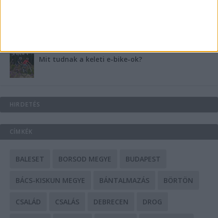
A csőbúvár szivattyúk: mit kell tudni róluk?
Mit tudnak a keleti e-bike-ok?
HIRDETÉS
CÍMKÉK
BALESET
BORSOD MEGYE
BUDAPEST
BÁCS-KISKUN MEGYE
BÁNTALMAZÁS
BÖRTÖN
CSALÁD
CSALÁS
DEBRECEN
DROG