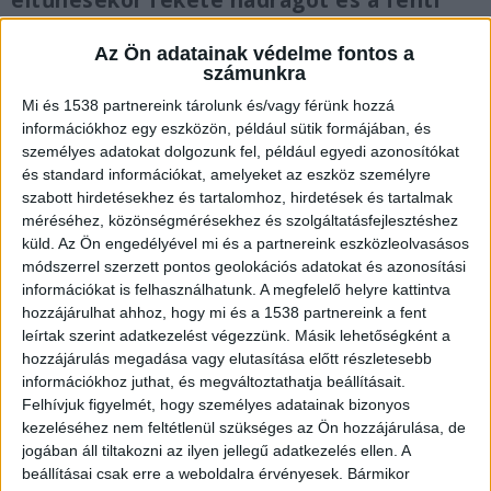
eltűnésekor fekete nadrágot és a fenti
fotón látható pulóvert viselte. Utolsó
ismert lokációja a telefonjának Kelenföld
Az Ön adatainak védelme fontos a
számunkra
buszpályaudvar volt. Rendkívül
felelősségteljes, nem vall rá ez a
Mi és 1538 partnereink tárolunk és/vagy férünk hozzá
viselkedés. Kérem, aki látta/látja, hívja ezt
információkhoz egy eszközön, például sütik formájában, és
személyes adatokat dolgozunk fel, például egyedi azonosítókat
a számot: 06300952046” – írta szombat
és standard információkat, amelyeket az eszköz személyre
reggel édesanyja.
szabott hirdetésekhez és tartalomhoz, hirdetések és tartalmak
méréséhez, közönségmérésekhez és szolgáltatásfejlesztéshez
küld.
Az Ön engedélyével mi és a partnereink eszközleolvasásos
módszerrel szerzett pontos geolokációs adatokat és azonosítási
információkat is felhasználhatunk. A megfelelő helyre kattintva
Ez történhetett vasárnap hajnalban
hozzájárulhat ahhoz, hogy mi és a 1538 partnereink a fent
leírtak szerint adatkezelést végezzünk. Másik lehetőségként a
Szombaton egész nap zajlott az eltűnt fiú
hozzájárulás megadása vagy elutasítása előtt részletesebb
keresése de továbbra sem találják Matyit, amit
információkhoz juthat, és megváltoztathatja beállításait.
Felhívjuk figyelmét, hogy személyes adatainak bizonyos
eddig sikerült megtudni hogy 2 óra után elhagyta
kezeléséhez nem feltétlenül szükséges az Ön hozzájárulása, de
az Ötkert szórakozóhelyet majd a március 15
jogában áll tiltakozni az ilyen jellegű adatkezelés ellen. A
beállításai csak erre a weboldalra érvényesek. Bármikor
téren buszra szállt és lehet hogy elaludt rajta