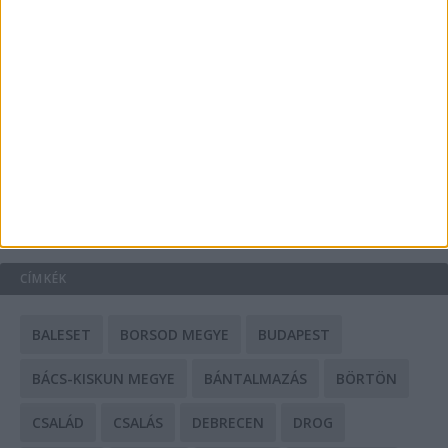
A csőbúvár szivattyúk: mit kell tudni róluk?
Mit tudnak a keleti e-bike-ok?
HIRDETÉS
CÍMKÉK
BALESET
BORSOD MEGYE
BUDAPEST
BÁCS-KISKUN MEGYE
BÁNTALMAZÁS
BÖRTÖN
CSALÁD
CSALÁS
DEBRECEN
DROG