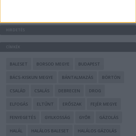
Mit tudnak a keleti e-bike-ok?
HIRDETÉS
CÍMKÉK
BALESET
BORSOD MEGYE
BUDAPEST
BÁCS-KISKUN MEGYE
BÁNTALMAZÁS
BÖRTÖN
CSALÁD
CSALÁS
DEBRECEN
DROG
ELFOGÁS
ELTŰNT
ERŐSZAK
FEJÉR MEGYE
FENYEGETÉS
GYILKOSSÁG
GYŐR
GÁZOLÁS
HALÁL
HALÁLOS BALESET
HALÁLOS GÁZOLÁS