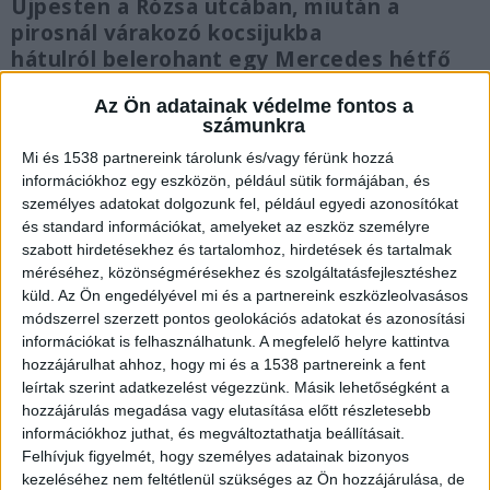
Újpesten a Rózsa utcában, miután a
pirosnál várakozó kocsijukba
hátulról belerohant egy Mercedes hétfő
este. A vétkes sofőr is elmenekült a
Az Ön adatainak védelme fontos a
helyszínről, ő is megsérült a balesetben.
számunkra
Jelenleg is keresik a rendőrök.
Mi és 1538 partnereink tárolunk és/vagy férünk hozzá
információkhoz egy eszközön, például sütik formájában, és
személyes adatokat dolgozunk fel, például egyedi azonosítókat
és standard információkat, amelyeket az eszköz személyre
szabott hirdetésekhez és tartalomhoz, hirdetések és tartalmak
Tömegbaleset Újpesten
méréséhez, közönségmérésekhez és szolgáltatásfejlesztéshez
küld.
Az Ön engedélyével mi és a partnereink eszközleolvasásos
Amint arról beszámoltunk,
tragikus baleset
módszerrel szerzett pontos geolokációs adatokat és azonosítási
történt hétfő este Újpesten a Rózsa utca és a
információkat is felhasználhatunk. A megfelelő helyre kattintva
hozzájárulhat ahhoz, hogy mi és a 1538 partnereink a fent
Deák Ferenc utca sarkánál. Helyszíni
leírtak szerint adatkezelést végezzünk. Másik lehetőségként a
információik szerint egy részeg sofőr áthajtott a
hozzájárulás megadása vagy elutasítása előtt részletesebb
piros lámpán, majd belecsapódott egy autó
információkhoz juthat, és megváltoztathatja beállításait.
Felhívjuk figyelmét, hogy személyes adatainak bizonyos
hátuljába, amitől az a járdára repült és egy
kezeléséhez nem feltétlenül szükséges az Ön hozzájárulása, de