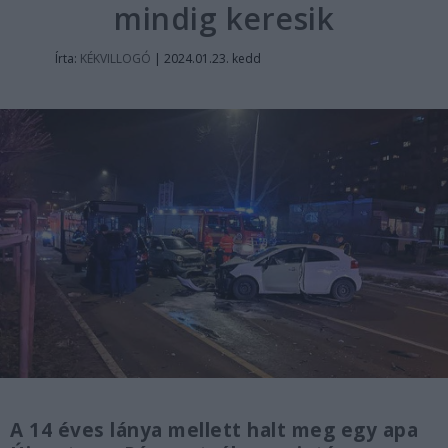
mindig keresik
Írta:
KÉKVILLOGÓ
|
2024.01.23. kedd
A 14 éves lánya mellett halt meg egy apa