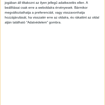
gyalogost is elsodort.
A Kékvillogó.hu
jogában áll tiltakozni az ilyen jellegű adatkezelés ellen. A
beállításai csak erre a weboldalra érvényesek. Bármikor
legfrissebb híreit ide kattintva éred el!
megváltoztathatja a preferenciáit, vagy visszavonhatja
hozzájárulását, ha visszatér erre az oldalra, és rákattint az oldal
alján található "Adatvédelem" gombra.
Száguldozott a Mercedes