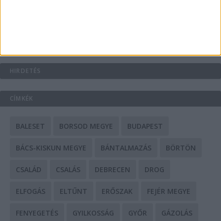
Mit tudnak a keleti e-bike-ok?
HIRDETÉS
CÍMKÉK
BALESET
BORSOD MEGYE
BUDAPEST
BÁCS-KISKUN MEGYE
BÁNTALMAZÁS
BÖRTÖN
CSALÁD
CSALÁS
DEBRECEN
DROG
ELFOGÁS
ELTŰNT
ERŐSZAK
FEJÉR MEGYE
FENYEGETÉS
GYILKOSSÁG
GYŐR
GÁZOLÁS