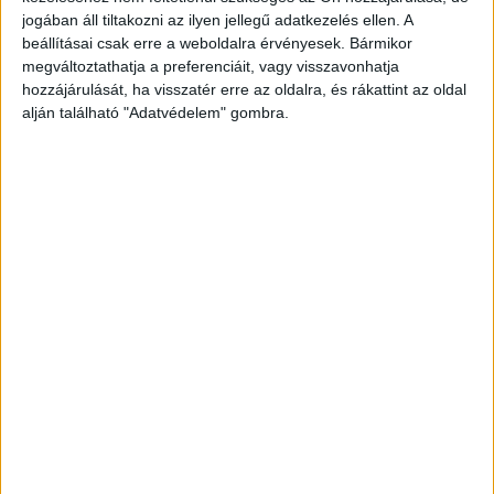
rendelte el, emiatt a Kelenföldre befutó nyugat-
jogában áll tiltakozni az ilyen jellegű adatkezelés ellen. A
beállításai csak erre a weboldalra érvényesek. Bármikor
magyarországi vonalakon fennakadások vannak
megváltoztathatja a preferenciáit, vagy visszavonhatja
Pünkösdhétfőn délután. A győri fovonalon a
hozzájárulását, ha visszatér erre az oldalra, és rákattint az oldal
forgalom kb. 25 perc fennakadás után újraindult,
alján található "Adatvédelem" gombra.
a balatoni és pécsi vonalon még tart az oltás
idejére elrendelt áramtalanítás”.
A Kékvillogó
legfrissebb híreit ide kattintva éred el! A
Facebookon már 341 ezernél is többen követnek
minket