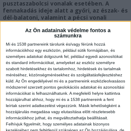
pusztaszabolcsi vonalak esetében. A
fennakadás ideje alatt a győri, az észak- és
dél-balatoni, valamint a pécsi vonali
vonatok helyjegy nélkül is igénybe
Az Ön adatainak védelme fontos a
vehetők. A hírre Vitézy Dávid, közlekedési
számunkra
miniszter is reagált.
Mi és 1538 partnereink tárolunk és/vagy férünk hozzá
információkhoz egy eszközön, például sütik formájában, és
személyes adatokat dolgozunk fel, például egyedi azonosítókat
és standard információkat, amelyeket az eszköz személyre
szabott hirdetésekhez és tartalomhoz, hirdetések és tartalmak
Kigyulladt mozdony
méréséhez, közönségmérésekhez és szolgáltatásfejlesztéshez
küld.
Az Ön engedélyével mi és a partnereink eszközleolvasásos
A miniszter közösségi oldalán azt írta, hogy
módszerrel szerzett pontos geolokációs adatokat és azonosítási
“nemrég Kelenföld állomáson kigyulladt egy 27
információkat is felhasználhatunk. A megfelelő helyre kattintva
éves, még a Lázár-korszakban bérelt használt
hozzájárulhat ahhoz, hogy mi és a 1538 partnereink a fent
leírtak szerint adatkezelést végezzünk. Másik lehetőségként a
francia villanymozdony. A legfontosabb, hogy
hozzájárulás megadása vagy elutasítása előtt részletesebb
személyi sérülés nem történt, de a
információkhoz juthat, és megváltoztathatja beállításait.
Felhívjuk figyelmét, hogy személyes adatainak bizonyos
katasztrófavédelem az állomás teljes lezárását
kezeléséhez nem feltétlenül szükséges az Ön hozzájárulása, de