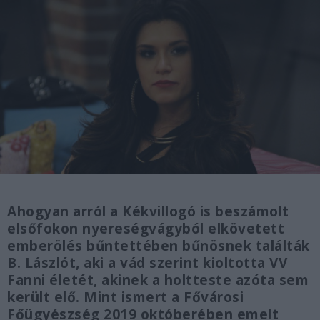
Ahogyan arról a Kékvillogó is beszámolt
elsőfokon nyereségvágyból elkövetett
emberölés bűntettében bűnösnek találták
B. Lászlót, aki a vád szerint kioltotta VV
Fanni életét, akinek a holtteste azóta sem
került elő. Mint ismert a Fővárosi
Főügyészség 2019 októberében emelt