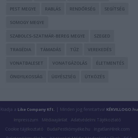
PEST MEGYE
RABLÁS
RENDŐRSÉG
SEGÍTSÉG
SOMOGY MEGYE
SZABOLCS-SZATMÁR-BEREG MEGYE
SZEGED
TRAGÉDIA
TÁMADÁS
TŰZ
VEREKEDÉS
VONATBALESET
VONATGÁZOLÁS
ÉLETMENTÉS
ÖNGYILKOSSÁG
ÜGYÉSZSÉG
ÜTKÖZÉS
Kiadja a
| Minden jog fenntartva!
Like Company Kft.
KÉKVILLOGO.hu
Impresszum
Médiaajánlat
Adatvédelmi Tájékoztató
Cookie tájékoztató
BudaPestkörnyéke.hu
IngatlanHírek.com