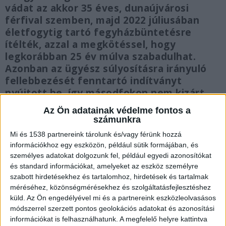
vádat az akkor 35 éves, dunaújvárosi
férfival szemben, majd 2022 júliusában
életfogytig tartó fegyházbüntetésre
ítélték, azzal a megkötéssel, hogy
legkorábban 25 év múlva szabadulhat.
Azonban az ügyész súlyosításra irányuló
fellebbezését fenntartó indítványt
nyújtott be, így másodfokon nem kizárt,
hogy keményebb büntetésben
Az Ön adatainak védelme fontos a
részesülhet B. László.
számunkra
Mi és 1538 partnereink tárolunk és/vagy férünk hozzá
információkhoz egy eszközön, például sütik formájában, és
személyes adatokat dolgozunk fel, például egyedi azonosítókat
és standard információkat, amelyeket az eszköz személyre
A pénzét akarta
szabott hirdetésekhez és tartalomhoz, hirdetések és tartalmak
méréséhez, közönségmérésekhez és szolgáltatásfejlesztéshez
A korábbi ítélet szerint
a férfi anyagi helyzete
küld.
Az Ön engedélyével mi és a partnereink eszközleolvasásos
2017-ben megnehezült, noha költekező
módszerrel szerzett pontos geolokációs adatokat és azonosítási
információkat is felhasználhatunk. A megfelelő helyre kattintva
életmódját nem szerette volna feladni, s kereste