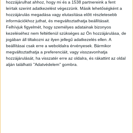
hozzájárulhat ahhoz, hogy mi és a 1538 partnereink a fent
a lehetőséget, miként juthat készpénzhez. Ekkor
leírtak szerint adatkezelést végezzünk. Másik lehetőségként a
hozzájárulás megadása vagy elutasítása előtt részletesebb
egy ismerősén keresztül megtudta, hogy Fanni a
információkhoz juthat, és megváltoztathatja beállításait.
lakásán jelentősebb mennyiségű készpénzt tart,
Felhívjuk figyelmét, hogy személyes adatainak bizonyos
amit plasztikai műtétre tett félre.
A Kekvillogo.hu
kezeléséhez nem feltétlenül szükséges az Ön hozzájárulása, de
jogában áll tiltakozni az ilyen jellegű adatkezelés ellen. A
legfrissebb híreit ide kattintva tudod elolvasni
.
beállításai csak erre a weboldalra érvényesek. Bármikor
megváltoztathatja a preferenciáit, vagy visszavonhatja
hozzájárulását, ha visszatér erre az oldalra, és rákattint az oldal
alján található "Adatvédelem" gombra.