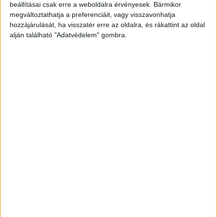
beállításai csak erre a weboldalra érvényesek. Bármikor
megváltoztathatja a preferenciáit, vagy visszavonhatja
hozzájárulását, ha visszatér erre az oldalra, és rákattint az oldal
alján található "Adatvédelem" gombra.
Egy sávon
A járművek rendőri irányítás mellett a
leállósávon haladhatnak. Az Útinform