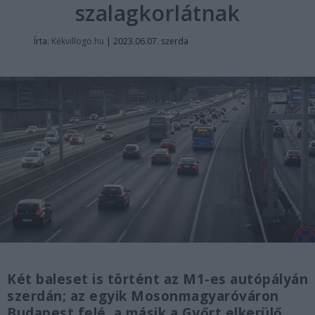
szalagkorlátnak
Írta:
Kékvillogo.hu
|
2023.06.07. szerda
Két baleset is történt az M1-es autópályán
szerdán; az egyik Mosonmagyaróváron
Budapest felé, a másik a Győrt elkerülő