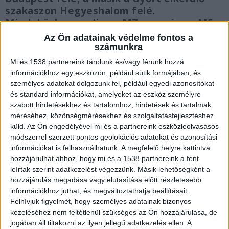
szakaszon Hegyeshalom felé.
Mindeközben pedig az M7-esen és az M5-
ösön is ütköztek, sőt Pest megyében is
Az Ön adatainak védelme fontos a
több baleset történt.
számunkra
Mi és 1538 partnereink tárolunk és/vagy férünk hozzá
információkhoz egy eszközön, például sütik formájában, és
személyes adatokat dolgozunk fel, például egyedi azonosítókat
és standard információkat, amelyeket az eszköz személyre
Trélerauót és kamion ütközött
szabott hirdetésekhez és tartalomhoz, hirdetések és tartalmak
méréséhez, közönségmérésekhez és szolgáltatásfejlesztéshez
A Győr-Moson-Sopron Vármegyei Rendőr-
küld.
Az Ön engedélyével mi és a partnereink eszközleolvasásos
módszerrel szerzett pontos geolokációs adatokat és azonosítási
főkapitányság tájékoztatása szerint Budapest
információkat is felhasználhatunk. A megfelelő helyre kattintva
irányába a 157-es kilométernél egy trélerautó
hozzájárulhat ahhoz, hogy mi és a 1538 partnereink a fent
ütközött össze egy kamionnal. Három szállított
leírtak szerint adatkezelést végezzünk. Másik lehetőségként a
hozzájárulás megadása vagy elutasítása előtt részletesebb
autó esett le a trélerről, amelyek akadályozzák a
információkhoz juthat, és megváltoztathatja beállításait.
forgalmat.
A Kékvillogó.hu legfrissebb híreit ide
Felhívjuk figyelmét, hogy személyes adatainak bizonyos
kezeléséhez nem feltétlenül szükséges az Ön hozzájárulása, de
kattintva éred el!
jogában áll tiltakozni az ilyen jellegű adatkezelés ellen. A