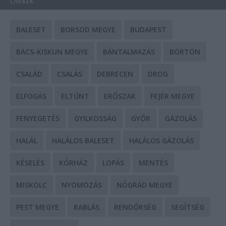
CÍMKÉK
BALESET
BORSOD MEGYE
BUDAPEST
BÁCS-KISKUN MEGYE
BÁNTALMAZÁS
BÖRTÖN
CSALÁD
CSALÁS
DEBRECEN
DROG
ELFOGÁS
ELTŰNT
ERŐSZAK
FEJÉR MEGYE
FENYEGETÉS
GYILKOSSÁG
GYŐR
GÁZOLÁS
HALÁL
HALÁLOS BALESET
HALÁLOS GÁZOLÁS
KÉSELÉS
KÓRHÁZ
LOPÁS
MENTÉS
MISKOLC
NYOMOZÁS
NÓGRÁD MEGYE
PEST MEGYE
RABLÁS
RENDŐRSÉG
SEGÍTSÉG