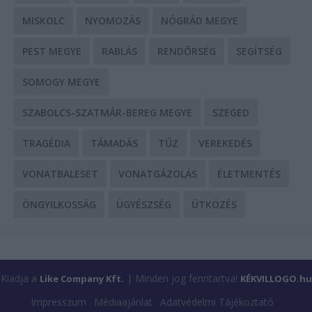
MISKOLC
NYOMOZÁS
NÓGRÁD MEGYE
PEST MEGYE
RABLÁS
RENDŐRSÉG
SEGÍTSÉG
SOMOGY MEGYE
SZABOLCS-SZATMÁR-BEREG MEGYE
SZEGED
TRAGÉDIA
TÁMADÁS
TŰZ
VEREKEDÉS
VONATBALESET
VONATGÁZOLÁS
ÉLETMENTÉS
ÖNGYILKOSSÁG
ÜGYÉSZSÉG
ÜTKÖZÉS
Kiadja a
| Minden jog fenntartva!
Like Company Kft.
KÉKVILLOGO.hu
Impresszum
Médiaajánlat
Adatvédelmi Tájékoztató