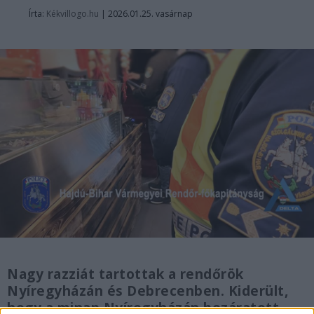
Írta:
Kékvillogo.hu
|
2026.01.25. vasárnap
Nagy razziát tartottak a rendőrök
Nyíregyházán és Debrecenben. Kiderült,
hogy a minap Nyíregyházán bezáratott