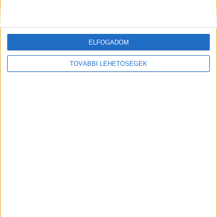
Kékvillogó legfrissebb híreit ide kattintva éred el!
A Facebookon már 342 ezernél is többen
követnek minket.
ELFOGADOM
TOVÁBBI LEHETŐSÉGEK
MEGOSZTÁS: