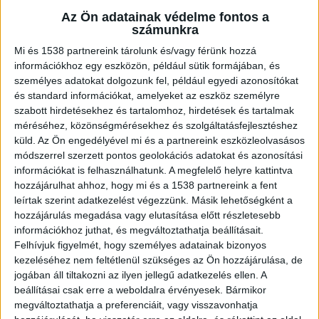
étterem tulajának Debrecenben is van
Az Ön adatainak védelme fontos a
érdekeltsége. Mindkét helyen a vendégek
számunkra
drogot fogyasztottak. A helyeket bezárták
Mi és 1538 partnereink tárolunk és/vagy férünk hozzá
a tulajt pedig lekapcsolták a rendőrök.
információkhoz egy eszközön, például sütik formájában, és
személyes adatokat dolgozunk fel, például egyedi azonosítókat
és standard információkat, amelyeket az eszköz személyre
szabott hirdetésekhez és tartalomhoz, hirdetések és tartalmak
méréséhez, közönségmérésekhez és szolgáltatásfejlesztéshez
Drog a gyorsétteremben
küld.
Az Ön engedélyével mi és a partnereink eszközleolvasásos
módszerrel szerzett pontos geolokációs adatokat és azonosítási
Razziát tartott a rendőrség. Nemrég
információkat is felhasználhatunk. A megfelelő helyre kattintva
hozzájárulhat ahhoz, hogy mi és a 1538 partnereink a fent
Nyíregyházán egy gyorséttermet azért zártak be,
leírtak szerint adatkezelést végezzünk. Másik lehetőségként a
mert ott drogot is lehetett venni. A nyomozás
hozzájárulás megadása vagy elutasítása előtt részletesebb
információkhoz juthat, és megváltoztathatja beállításait.
során kiderült, hogy a vendéglátóhelyen
Felhívjuk figyelmét, hogy személyes adatainak bizonyos
többször fogyasztottak tiltott szereket, sőt
kezeléséhez nem feltétlenül szükséges az Ön hozzájárulása, de
drogátadásra is sor került.
A Kékvillogó
jogában áll tiltakozni az ilyen jellegű adatkezelés ellen. A
beállításai csak erre a weboldalra érvényesek. Bármikor
legfrissebb híreit ide kattintva éred el! A
megváltoztathatja a preferenciáit, vagy visszavonhatja