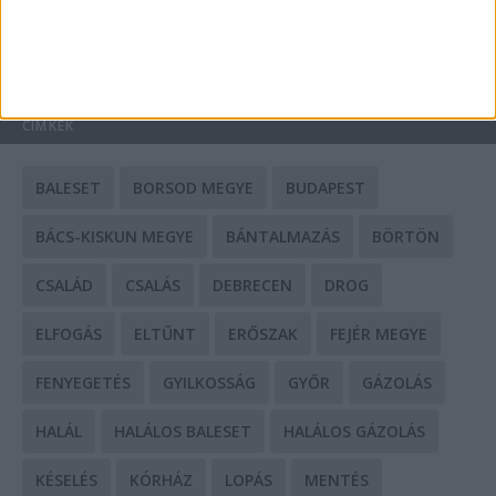
HIRDETÉS
CÍMKÉK
BALESET
BORSOD MEGYE
BUDAPEST
BÁCS-KISKUN MEGYE
BÁNTALMAZÁS
BÖRTÖN
CSALÁD
CSALÁS
DEBRECEN
DROG
ELFOGÁS
ELTŰNT
ERŐSZAK
FEJÉR MEGYE
FENYEGETÉS
GYILKOSSÁG
GYŐR
GÁZOLÁS
HALÁL
HALÁLOS BALESET
HALÁLOS GÁZOLÁS
KÉSELÉS
KÓRHÁZ
LOPÁS
MENTÉS