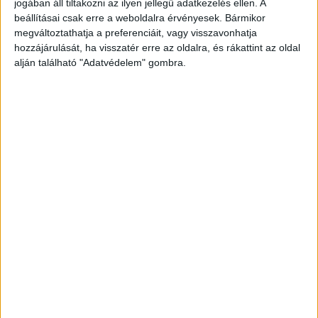
jogában áll tiltakozni az ilyen jellegű adatkezelés ellen. A
beállításai csak erre a weboldalra érvényesek. Bármikor
megváltoztathatja a preferenciáit, vagy visszavonhatja
hozzájárulását, ha visszatér erre az oldalra, és rákattint az oldal
alján található "Adatvédelem" gombra.
Vizsgálják a haláleset körülményeit
Az ORFK tájékoztatása szerint a haláleset
körülményeit általános közigazgatási rendtartás
szabályai szerint vizsgálja a Szombathelyi
Rendőrkapitányság. Ez azt jelenti, hogy a
haláleset kapcsán egyelőre nem merült fel
idegenkezűség, a férfi valószínűleg önmaga
vetett véget az életének.