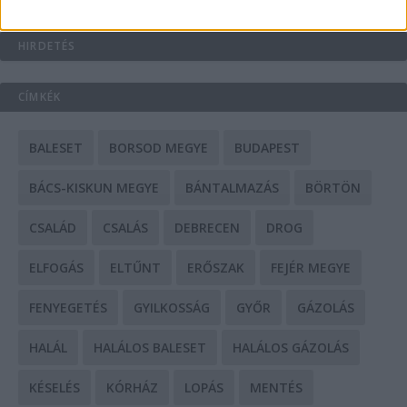
HIRDETÉS
CÍMKÉK
BALESET
BORSOD MEGYE
BUDAPEST
BÁCS-KISKUN MEGYE
BÁNTALMAZÁS
BÖRTÖN
CSALÁD
CSALÁS
DEBRECEN
DROG
ELFOGÁS
ELTŰNT
ERŐSZAK
FEJÉR MEGYE
FENYEGETÉS
GYILKOSSÁG
GYŐR
GÁZOLÁS
HALÁL
HALÁLOS BALESET
HALÁLOS GÁZOLÁS
KÉSELÉS
KÓRHÁZ
LOPÁS
MENTÉS