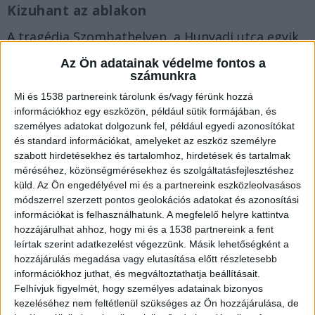
Kizuhant az ablakon
A tragédia Szombathelyen, a Hunyadi utca egyik
kilencemeletes társasházában történt vasárnap
Az Ön adatainak védelme fontos a
számunkra
a déli órákban. Egy férfi zuhant ki az épület
Mi és 1538 partnereink tárolunk és/vagy férünk hozzá
felsőbb szintjéről és olyan súlyosan megsérült,
információkhoz egy eszközön, például sütik formájában, és
hogy a kiérkező mentők nem tudták megmenteni
személyes adatokat dolgozunk fel, például egyedi azonosítókat
az életét. A rendőrök vizsgálják az eset pontos
és standard információkat, amelyeket az eszköz személyre
szabott hirdetésekhez és tartalomhoz, hirdetések és tartalmak
körülményeit.
A Kékvillogó legfrissebb híreit ide
méréséhez, közönségmérésekhez és szolgáltatásfejlesztéshez
kattintva éred el! A Facebookon már 341 ezernél
küld.
Az Ön engedélyével mi és a partnereink eszközleolvasásos
módszerrel szerzett pontos geolokációs adatokat és azonosítási
is többen követnek minket.
információkat is felhasználhatunk. A megfelelő helyre kattintva
hozzájárulhat ahhoz, hogy mi és a 1538 partnereink a fent
leírtak szerint adatkezelést végezzünk. Másik lehetőségként a
hozzájárulás megadása vagy elutasítása előtt részletesebb
információkhoz juthat, és megváltoztathatja beállításait.
Felhívjuk figyelmét, hogy személyes adatainak bizonyos
kezeléséhez nem feltétlenül szükséges az Ön hozzájárulása, de