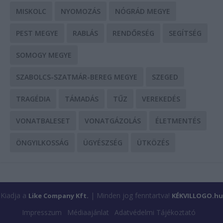
MISKOLC
NYOMOZÁS
NÓGRÁD MEGYE
PEST MEGYE
RABLÁS
RENDŐRSÉG
SEGÍTSÉG
SOMOGY MEGYE
SZABOLCS-SZATMÁR-BEREG MEGYE
SZEGED
TRAGÉDIA
TÁMADÁS
TŰZ
VEREKEDÉS
VONATBALESET
VONATGÁZOLÁS
ÉLETMENTÉS
ÖNGYILKOSSÁG
ÜGYÉSZSÉG
ÜTKÖZÉS
Kiadja a
| Minden jog fenntartva!
Like Company Kft.
KÉKVILLOGO.hu
Impresszum
Médiaajánlat
Adatvédelmi Tájékoztató